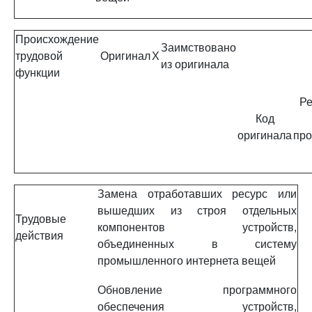
Происхождение
Заимствовано
трудовой
Оригинал
X
из оригинала
функции
Ре
Код
оригинала
про
Замена отработавших ресурс или
вышедших из строя отдельных
Трудовые
компонентов устройств,
действия
объединенных в систему
промышленного интернета вещей
Обновление программного
обеспечения устройств,