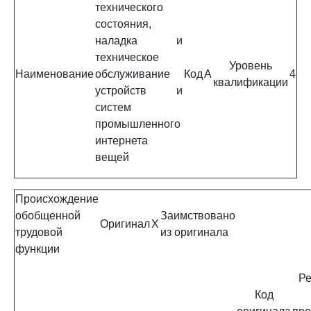
технического
состояния,
наладка и
техническое
Уровень
Наименование
обслуживание
Код
A
4
квалификации
устройств и
систем
промышленного
интернета
вещей
Происхождение
обобщенной
Заимствовано
Оригинал
X
трудовой
из оригинала
функции
Ре
Код