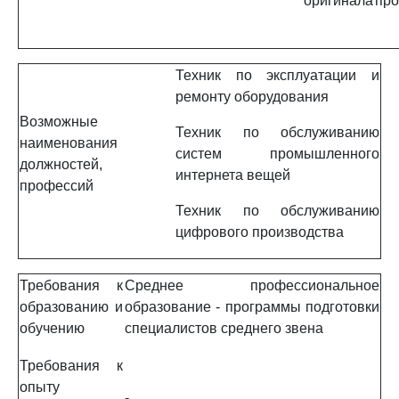
оригинала
про
Техник по эксплуатации и
ремонту оборудования
Возможные
Техник по обслуживанию
наименования
систем промышленного
должностей,
интернета вещей
профессий
Техник по обслуживанию
цифрового производства
Требования к
Среднее профессиональное
образованию и
образование - программы подготовки
обучению
специалистов среднего звена
Требования к
опыту
-