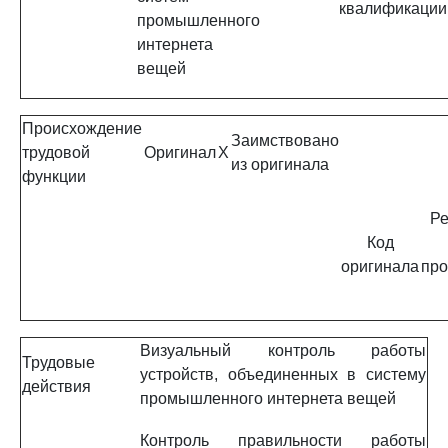
квалификации
промышленного
интернета
вещей
Происхождение
Заимствовано
трудовой
Оригинал
X
из оригинала
функции
Ре
Код
оригинала
про
Визуальный контроль работы
Трудовые
устройств, объединенных в систему
действия
промышленного интернета вещей
Контроль правильности работы