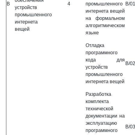
обеспечения
B
4
промышленного
B/01
устройств
интернета вещей
промышленного
на формальном
интернета
алгоритмическом
вещей
языке
Отладка
программного
кода для
B/02
устройств
промышленного
интернета вещей
Разработка
комплекта
технической
документации на
эксплуатацию
B/03
программного