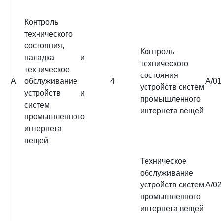
Контроль
технического
состояния,
Контроль
наладка и
технического
техническое
состояния
A
обслуживание
4
A/01
устройств систем
устройств и
промышленного
систем
интернета вещей
промышленного
интернета
вещей
Техническое
обслуживание
устройств систем
A/02
промышленного
интернета вещей