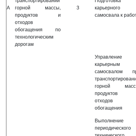
транспортировании
Подготовка
A
горной массы,
3
карьерного
продуктов и
самосвала к рабо
отходов
обогащения по
технологическим
дорогам
Управление
карьерным
самосвалом п
транспортирован
горной масс
продуктов
отходов
обогащения
Выполнение
периодического
технического