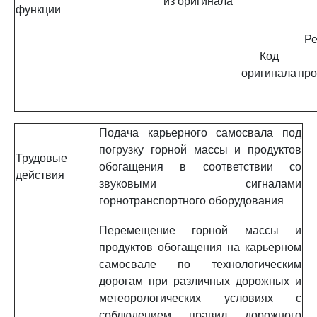
из оригинала
функции
Ре
Код
оригинала
про
Подача карьерного самосвала под
погрузку горной массы и продуктов
Трудовые
обогащения в соответствии со
действия
звуковыми сигналами
горнотранспортного оборудования
Перемещение горной массы и
продуктов обогащения на карьерном
самосвале по технологическим
дорогам при различных дорожных и
метеорологических условиях с
соблюдением правил дорожного