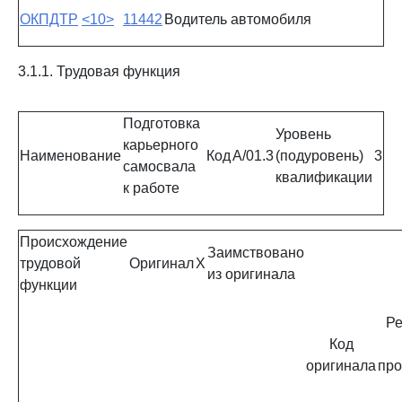
ОКПДТР
<10>
11442
Водитель автомобиля
3.1.1. Трудовая функция
Подготовка
Уровень
карьерного
Наименование
Код
A/01.3
(подуровень)
3
самосвала
квалификации
к работе
Происхождение
Заимствовано
трудовой
Оригинал
X
из оригинала
функции
Ре
Код
оригинала
про