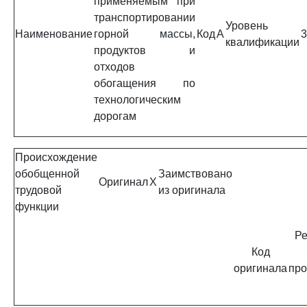
применяемым при
транспортировании
Уровень
Наименование
горной массы,
Код
A
3
квалификации
продуктов и
отходов
обогащения по
технологическим
дорогам
Происхождение
обобщенной
Заимствовано
Оригинал
X
трудовой
из оригинала
функции
Ре
Код
оригинала
про