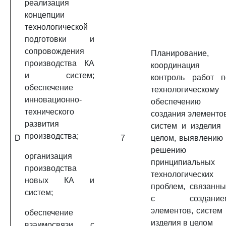
реализация
концепции
технологической
подготовки и
сопровождения
Планирование,
производства КА
координация 
и систем;
контроль работ п
обеспечение
технологическому
инновационно-
обеспечению
технического
создания элементов
развития
систем и изделия 
производства;
D
7
целом, выявлению 
решению
организация
принципиальных
производства
технологических
новых КА и
проблем, связанны
систем;
с создание
элементов, систем 
обеспечение
изделия в целом
взаимосвязи с