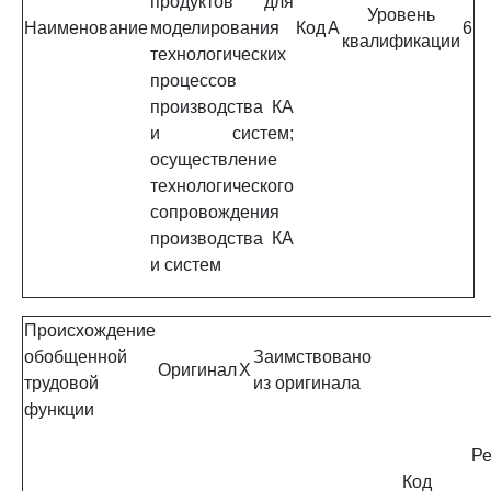
продуктов для
Уровень
Наименование
моделирования
Код
A
6
квалификации
технологических
процессов
производства КА
и систем;
осуществление
технологического
сопровождения
производства КА
и систем
Происхождение
обобщенной
Заимствовано
Оригинал
X
трудовой
из оригинала
функции
Ре
Код