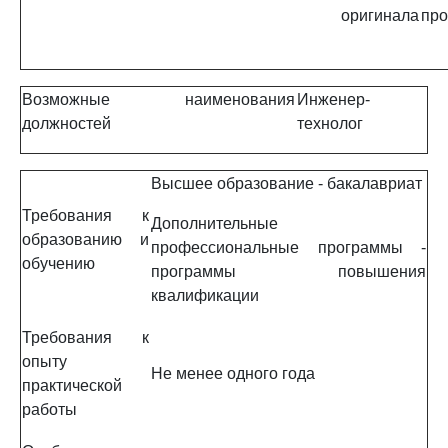
оригинала
про
Возможные наименования
Инженер-
должностей
технолог
Высшее образование - бакалавриат
Требования к
Дополнительные
образованию и
профессиональные программы -
обучению
программы повышения
квалификации
Требования к
опыту
Не менее одного года
практической
работы