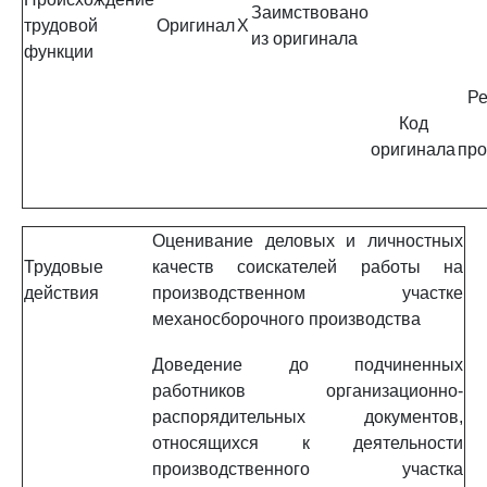
Заимствовано
трудовой
Оригинал
X
из оригинала
функции
Ре
Код
оригинала
про
Оценивание деловых и личностных
Трудовые
качеств соискателей работы на
действия
производственном участке
механосборочного производства
Доведение до подчиненных
работников организационно-
распорядительных документов,
относящихся к деятельности
производственного участка