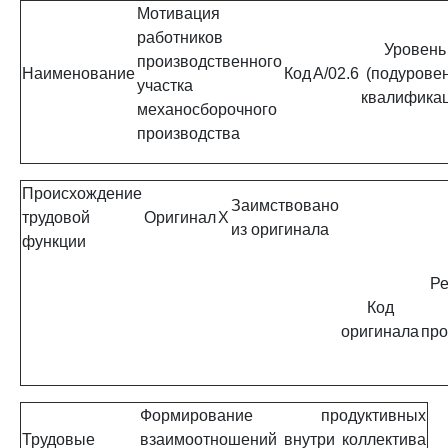
Мотивация
работников
Уровень
производственного
Наименование
Код
A/02.6
(подуровен
участка
квалифика
механосборочного
производства
Происхождение
Заимствовано
трудовой
Оригинал
X
из оригинала
функции
Ре
Код
оригинала
про
Формирование продуктивных
Трудовые
взаимоотношений внутри коллектива