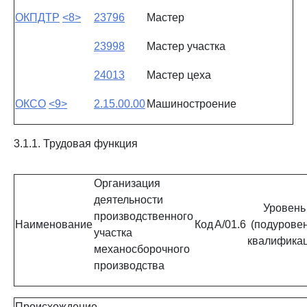
ОКПДТР
<8>
23796
Мастер
23998
Мастер участка
24013
Мастер цеха
ОКСО
<9>
2.15.00.00
Машиностроение
3.1.1. Трудовая функция
Организация
деятельности
Уровень
производственного
Наименование
Код
A/01.6
(подуровен
участка
квалифика
механосборочного
производства
Происхождение