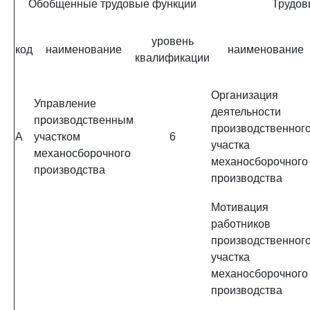
Обобщенные трудовые функции
Трудов
уровень
код
наименование
наименование
квалификации
Организация
Управление
деятельности
производственным
производственног
A
участком
6
участка
механосборочного
механосборочного
производства
производства
Мотивация
работников
производственног
участка
механосборочного
производства