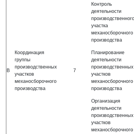
Контроль
деятельности
производственног
участка
механосборочного
производства
Координация
Планирование
группы
деятельности
производственных
производственных
B
7
участков
участков
механосборочного
механосборочного
производства
производства
Организация
деятельности
производственных
участков
механосборочного