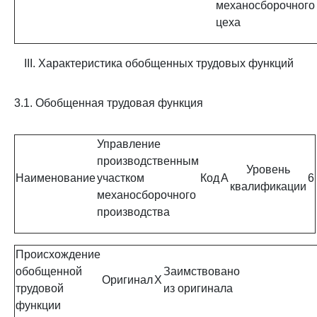
механосборочного
цеха
III. Характеристика обобщенных трудовых функций
3.1. Обобщенная трудовая функция
Управление
производственным
Уровень
Наименование
участком
Код
A
6
квалификации
механосборочного
производства
Происхождение
обобщенной
Заимствовано
Оригинал
X
трудовой
из оригинала
функции