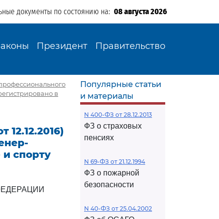
ьные документы по состоянию на:
08 августа 2026
Законы
Президент
Правительство
Популярные статьи
и профессионального
арегистрировано в
и материалы
N 400-ФЗ от 28.12.2013
ФЗ о страховых
 12.12.2016)
пенсиях
енер-
 и спорту
N 69-ФЗ от 21.12.1994
ФЗ о пожарной
безопасности
ФЕДЕРАЦИИ
N 40-ФЗ от 25.04.2002