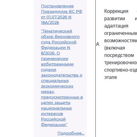
Постановление
Коррекция 
Президиума ВС РФ
от 01.07.2026 N
развитии 
18А/2026
адаптац
"Тематический
ограниченны
обзор Верховного
возможност
суда Российской
A
Федерации N
(включая
8/2026. О
посредством
применении
тренировочно
арбитражными
судами
спортивно-оз
законодательства о
этапе
специальных
экономических
мерах,
предусмотренных в
целях защиты
национальных
интересов
Российской
Федерации"
Подробнее...