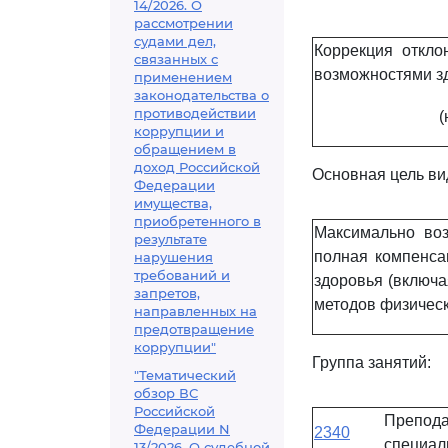
14/2026. О
рассмотрении
судами дел,
Коррекция откло
связанных с
возможностями зд
применением
законодательства о
противодействии
(
коррупции и
обращением в
доход Российской
Основная цель ви
Федерации
имущества,
приобретенного в
Максимально воз
результате
полная компенса
нарушения
требований и
здоровья (включа
запретов,
методов физическ
направленных на
предотвращение
коррупции"
Группа занятий:
"Тематический
обзор ВС
Российской
Препо
Федерации N
2340
специал
13/2026. О судебной