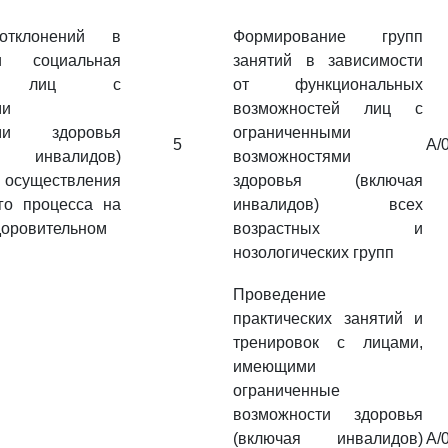
отклонений в
Формирование групп
и социальная
занятий в зависимости
ия лиц с
от функциональных
ми
возможностей лиц с
ями здоровья
ограниченными
5
A/
 инвалидов)
возможностями
 осуществления
здоровья (включая
го процесса на
инвалидов) всех
доровительном
возрастных и
нозологических групп
Проведение
практических занятий и
тренировок с лицами,
имеющими
ограниченные
возможности здоровья
(включая инвалидов)
A/