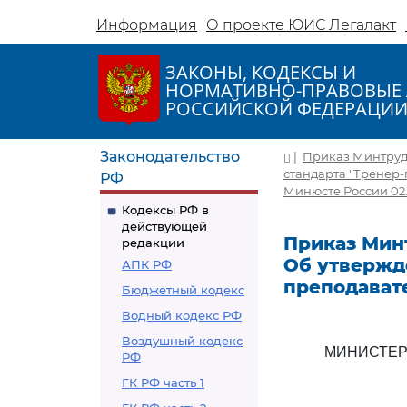
Информация
О проекте ЮИС Легалакт
ЗАКОНЫ, КОДЕКСЫ И
НОРМАТИВНО-ПРАВОВЫЕ 
РОССИЙСКОЙ ФЕДЕРАЦИ
Законодательство
|
Приказ Минтруда 
стандарта "Тренер-
РФ
Минюсте России 02.
Кодексы РФ в
действующей
Приказ Минтр
редакции
Об утвержд
АПК РФ
преподавате
Бюджетный кодекс
Водный кодекс РФ
Воздушный кодекс
МИНИСТЕР
РФ
ГК РФ часть 1