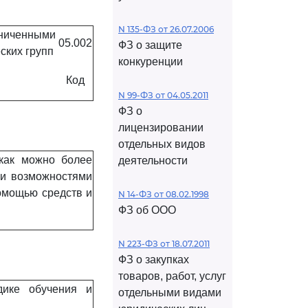
N 135-ФЗ от 26.07.2006
аниченными
05.002
ФЗ о защите
ских групп
конкуренции
Код
N 99-ФЗ от 04.05.2011
ФЗ о
лицензировании
отдельных видов
 как можно более
деятельности
ми возможностями
помощью средств и
N 14-ФЗ от 08.02.1998
ФЗ об ООО
N 223-ФЗ от 18.07.2011
ФЗ о закупках
товаров, работ, услуг
дике обучения и
отдельными видами