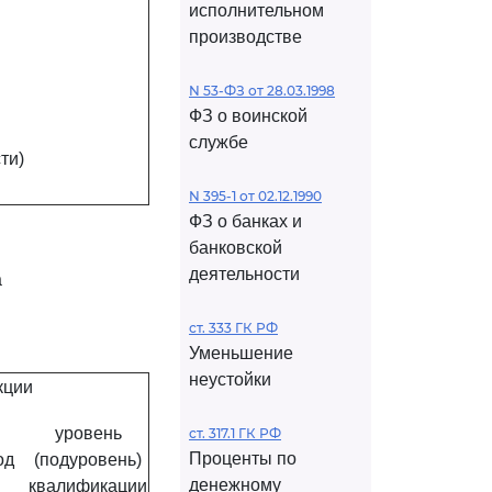
исполнительном
производстве
N 53-ФЗ от 28.03.1998
ФЗ о воинской
службе
ти)
N 395-1 от 02.12.1990
ФЗ о банках и
банковской
деятельности
а
ст. 333 ГК РФ
Уменьшение
неустойки
кции
уровень
ст. 317.1 ГК РФ
Проценты по
од
(подуровень)
денежному
квалификации