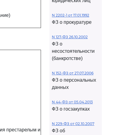
юридических лиц
ние)
N 2202-1 от 17.01.1992
ФЗ о прокуратуре
N 127-ФЗ 26.10.2002
ФЗ о
несостоятельности
(банкротстве)
N 152-ФЗ от 27.07.2006
ФЗ о персональных
данных
N 44-ФЗ от 05.04.2013
ФЗ о госзакупках
N 229-ФЗ от 02.10.2007
ия престарелым и
ФЗ об