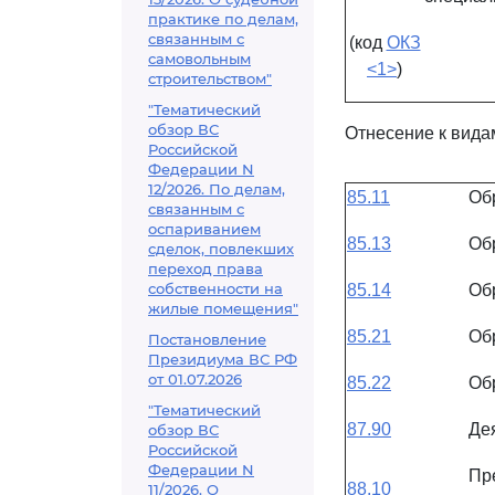
практике по делам,
связанным с
(код
ОКЗ
самовольным
<1>
)
строительством"
"Тематический
обзор ВС
Отнесение к вида
Российской
Федерации N
12/2026. По делам,
85.11
Об
связанным с
оспариванием
85.13
Об
сделок, повлекших
переход права
собственности на
85.14
Об
жилые помещения"
85.21
Об
Постановление
Президиума ВС РФ
от 01.07.2026
85.22
Об
"Тематический
87.90
Де
обзор ВС
Российской
Федерации N
Пр
88.10
11/2026. О