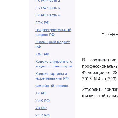
ГК РФ часть 2
ГК РФ часть 3
ГК РФ часть 4
ГПК РФ
Градостроительный
кодекс РФ
"ТРЕН
Жилищный кодекс
РФ
КАС РФ
В соответств
Кодекс внутреннего
водного транспорта
профессиональны
Федерации от 22
Кодекс торгового
мореплавания РФ
2013, N 4, ст. 293
Семейный кодекс
Утвердить прил
ТК РФ
физической культу
УИК РФ
УК РФ
УПК РФ