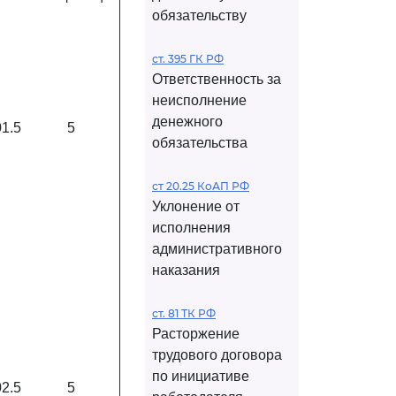
обязательству
ст. 395 ГК РФ
Ответственность за
неисполнение
денежного
01.5
5
обязательства
ст 20.25 КоАП РФ
Уклонение от
исполнения
административного
наказания
ст. 81 ТК РФ
Расторжение
трудового договора
по инициативе
02.5
5