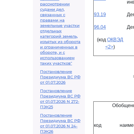
ин
рассмотрении
судами дел,
93.19
Де
связанных с
правами на
земельные участки
96.04
Де
отдельных
категорий земель,
(код
ОКВЭД
изъятых из оборота
<2>
)
и ограниченных в
обороте, и с
использованием
таких участков"
Постановление
Президиума ВС РФ
от 01.07.2026
Постановление
Президиума ВС РФ
от 01.07.2026 N 272-
Обобщенн
ПЭК25
Постановление
Президиума ВС РФ
код
наиме
от 01.07.2026 N 24-
ПЭК26