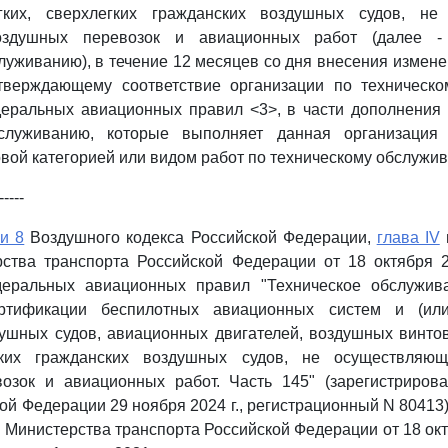
гких, сверхлегких гражданских воздушных судов, не
оздушных перевозок и авиационных работ (далее -
луживанию), в течение 12 месяцев со дня внесения измен
дтверждающему соответствие организации по техническ
еральных авиационных правил <3>, в части дополнения 
бслуживанию, которые выполняет данная организация 
вой категорией или видом работ по техническому обслужи
-----
ьи 8
Воздушного кодекса Российской Федерации,
глава IV
рства транспорта Российской Федерации от 18 октября 2
деральных авиационных правил "Техническое обслужив
ертификации беспилотных авиационных систем и (или
ушных судов, авиационных двигателей, воздушных винто
егких гражданских воздушных судов, не осуществляющ
озок и авиационных работ. Часть 145" (зарегистриров
й Федерации 29 ноября 2024 г., регистрационный N 80413).
 Министерства транспорта Российской Федерации от 18 октя