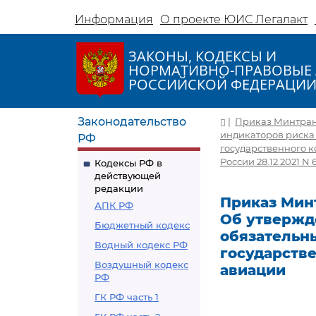
Информация
О проекте ЮИС Легалакт
ЗАКОНЫ, КОДЕКСЫ И
НОРМАТИВНО-ПРАВОВЫЕ 
РОССИЙСКОЙ ФЕДЕРАЦИ
Законодательство
|
Приказ Минтранса
индикаторов риска
РФ
государственного к
России 28.12.2021 N 
Кодексы РФ в
действующей
редакции
Приказ Минтр
АПК РФ
Об утвержд
Бюджетный кодекс
обязательн
Водный кодекс РФ
государстве
Воздушный кодекс
авиации
РФ
ГК РФ часть 1