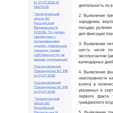
от 01.07.2026 N
деятельность по 
18А/2026
"Тематический
2. Выявление тре
обзор ВС
аэродрома, верт
Российской
Федерации N
посадки, руления
12/2026. По делам,
дня фиксации пер
связанным с
оспариванием
3. Выявление пя
сделок, повлекших
шесть часов по
переход права
собственности на
эксплуатантом (а
жилые помещения"
календарных дней
Постановление
Президиума ВС РФ
4. Выявление фак
от 01.07.2026
неисправности на
Постановление
взлета в количе
Президиума ВС РФ
указанных в сер
от 01.07.2026
первого факта 
"Тематический
гражданского воз
обзор ВС
Российской
Федерации N
5. Выявление тр