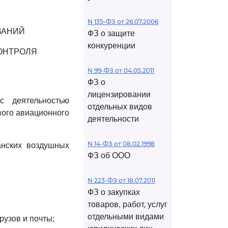
N 135-ФЗ от 26.07.2006
ВАНИЙ
ФЗ о защите
конкуренции
ОНТРОЛЯ
N 99-ФЗ от 04.05.2011
ФЗ о
лицензировании
с деятельностью
отдельных видов
вого авиационного
деятельности
N 14-ФЗ от 08.02.1998
анских воздушных
ФЗ об ООО
N 223-ФЗ от 18.07.2011
ФЗ о закупках
товаров, работ, услуг
отдельными видами
рузов и почты;