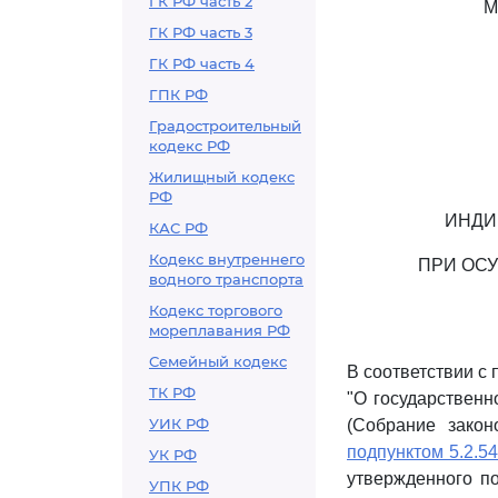
ГК РФ часть 2
М
ГК РФ часть 3
ГК РФ часть 4
ГПК РФ
Градостроительный
кодекс РФ
Жилищный кодекс
РФ
ИНДИ
КАС РФ
Кодекс внутреннего
ПРИ ОС
водного транспорта
Кодекс торгового
мореплавания РФ
Семейный кодекс
В соответствии с 
ТК РФ
"О государственн
УИК РФ
(Собрание закон
подпунктом 5.2.54
УК РФ
утвержденного п
УПК РФ