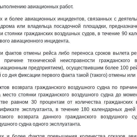
выполнению авиационных работ.
х и более авиационных инцидентов, связанных с деятел
одрома или владельца посадочной площадки, предназначе
 и стоянки гражданских воздушных судов, в течение 90 ка
вого авиационного инцидента.
ти фактов отмены рейса либо переноса сроков вылета ре
 причине технической неисправности гражданского в
виационным предприятием), осуществившим более 100 рей
 со дня фиксации первого факта такой (такого) отмены или
тов возврата гражданского воздушного судна по причин
 место стоянки гражданского воздушного судна до моме
стве равном 30 процентам от количества гражданских 
тификате эксплуатанта, в течение 180 календарных дней
такого возврата данного гражданского воздушного су
душного судна одного эксплуатанта.
ех и более фактов превышения количества отказов ави