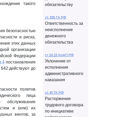
хождение такого
обязательству
ст. 395 ГК РФ
Ответственность за
неисполнение
ния безопасностью
денежного
пасности и риска,
обязательства
нения этих данных
дной организации
ст 20.25 КоАП РФ
ийской Федерации
Уклонение от
м 4
постановления
исполнения
642 действуют до
административного
наказания
пасности полетов
ст. 81 ТК РФ
дического лица
Расторжение
ое обслуживание
трудового договора
стем и (или) их
по инициативе
ушных винтов, за