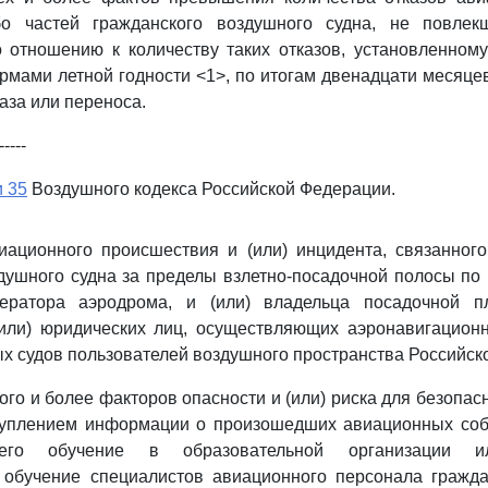
бо частей гражданского воздушного судна, не повлек
 отношению к количеству таких отказов, установленном
ормами летной годности <1>, по итогам двенадцати месяце
каза или переноса.
-----
и 35
Воздушного кодекса Российской Федерации.
иационного происшествия и (или) инцидента, связанног
душного судна за пределы взлетно-посадочной полосы по
ператора аэродрома, и (или) владельца посадочной п
 (или) юридических лиц, осуществляющих аэронавигацион
х судов пользователей воздушного пространства Российск
го и более факторов опасности и (или) риска для безопасн
туплением информации о произошедших авиационных соб
его обучение в образовательной организации ил
обучение специалистов авиационного персонала гражда