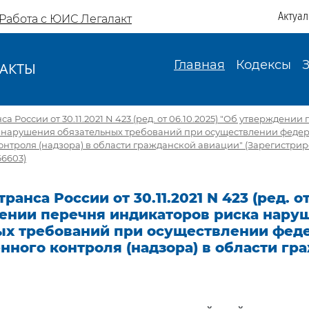
Актуа
Работа с ЮИС Легалакт
Главная
Кодексы
АКТЫ
И
 России от 30.11.2021 N 423 (ред. от 06.10.2025) "Об утверждении
 нарушения обязательных требований при осуществлении феде
онтроля (надзора) в области гражданской авиации" (Зарегистри
66603)
анса России от 30.11.2021 N 423 (ред. от
ении перечня индикаторов риска нару
ых требований при осуществлении фед
нного контроля (надзора) в области гр