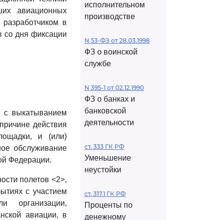
исполнительном
ших авиационных
производстве
у разработчиком в
в со дня фиксации
N 53-ФЗ от 28.03.1998
ФЗ о воинской
службе
N 395-1 от 02.12.1990
ФЗ о банках и
банковской
о с выкатыванием
деятельности
 причине действия
лощадки, и (или)
ст. 333 ГК РФ
ное обслуживание
Уменьшение
ой Федерации.
неустойки
ости полетов <2>,
ытиях с участием
ст. 317.1 ГК РФ
и организации,
Проценты по
нской авиации, в
денежному