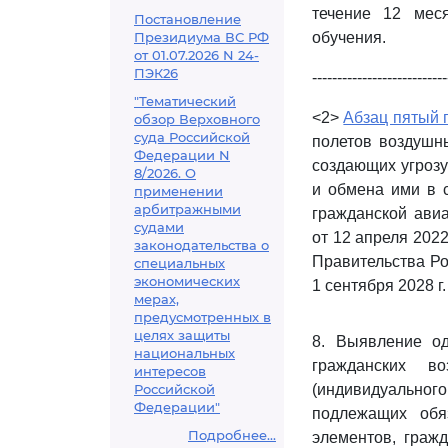
течение 12 мес
Постановление
Президиума ВС РФ
обучения.
от 01.07.2026 N 24-
ПЭК26
---------------------------
"Тематический
<2>
Абзац пятый 
обзор Верховного
суда Российской
полетов воздушны
Федерации N
создающих угрозу
8/2026. О
и обмена ими в 
применении
арбитражными
гражданской ави
судами
от 12 апреля 2022
законодательства о
Правительства Ро
специальных
экономических
1 сентября 2028 г.
мерах,
предусмотренных в
целях защиты
8. Выявление од
национальных
гражданских в
интересов
Российской
(индивидуально
Федерации"
подлежащих обя
Подробнее...
элементов, граж