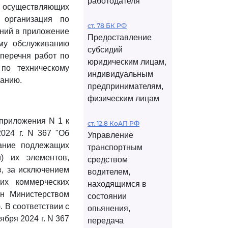
работодателя
 осуществляющих
 организация по
ст. 78 БК РФ
ений в приложение
Предоставление
ому обслуживанию
субсидий
перечня работ по
юридическим лицам,
по техническому
индивидуальным
ванию.
предпринимателям,
физическим лицам
приложения N 1 к
ст. 12.8 КоАП РФ
024 г. N 367 "Об
Управление
ание подлежащих
транспортным
) их элементов,
средством
в, за исключением
водителем,
их коммерческих
находящимся в
ан Министерством
состоянии
 В соответствии с
опьянения,
бря 2024 г. N 367
передача