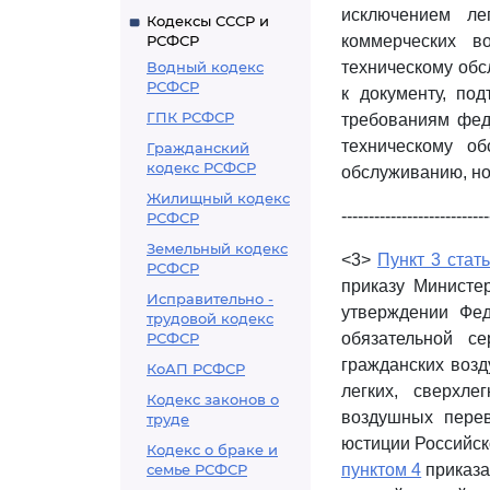
исключением ле
Кодексы СССР и
РСФСР
коммерческих в
Водный кодекс
техническому обс
РСФСР
к документу, по
ГПК РСФСР
требованиям фед
техническому о
Гражданский
кодекс РСФСР
обслуживанию, но
Жилищный кодекс
---------------------------
РСФСР
Земельный кодекс
<3>
Пункт 3 стат
РСФСР
приказу Министе
Исправительно -
утверждении Фе
трудовой кодекс
РСФСР
обязательной с
гражданских возд
КоАП РСФСР
легких, сверхл
Кодекс законов о
воздушных перев
труде
юстиции Российско
Кодекс о браке и
семье РСФСР
пунктом 4
приказа