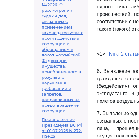
14/2026. О
одного типа ли
рассмотрении
происшествий, по
судами дел,
связанных с
соответствии с н
применением
такого (такого) от
законодательства о
противодействии
---------------------------
коррупции и
обращением в
<1>
Пункт 2 стать
доход Российской
Федерации
имущества,
6. Выявление ав
приобретенного в
результате
гражданского воз
нарушения
(бездействия) о
требований и
эксплуатанта, и
запретов,
направленных на
полетов воздушны
предотвращение
коррупции"
7. Выявление одно
Постановление
связанных с пос
Президиума ВС РФ
лица, прошедш
от 01.07.2026 N 272-
осуществляющей 
ПЭК25