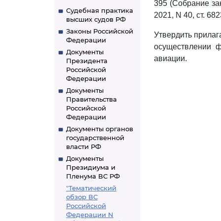
395 (Собрание зак
Судебная практика
2021, N 40, ст. 68
высших судов РФ
Законы Российской
Утвердить прила
Федерации
осуществлении ф
Документы
авиации.
Президента
Российской
Федерации
Документы
Правительства
Российской
Федерации
Документы органов
государственной
власти РФ
Документы
Президиума и
Пленума ВС РФ
"Тематический
обзор ВС
Российской
Федерации N