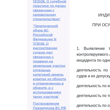
13/2026. О судебной
практике по делам,
связанным с
самовольным
ИНДИ
строительством"
ПРИ ОС
"Тематический
обзор ВС
Российской
Федерации N
11/2026. О
рассмотрении
1. Выявление т
судами дел,
контролируемого 
связанных с
инцидента по одн
правами на
земельные участки
отдельных
деятельность по
категорий земель,
судов и их допуску
изъятых из оборота
и ограниченных в
деятельность по 
обороте, и с
использованием
деятельность по 
таких участков"
Постановление
деятельность по 
Президиума ВС РФ