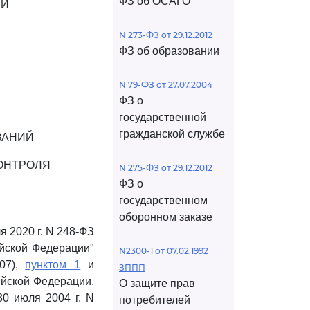
ФЗ об ОСАГО
ИИ
N 273-ФЗ от 29.12.2012
ФЗ об образовании
N 79-ФЗ от 27.07.2004
ФЗ о
государственной
гражданской службе
ВАНИЙ
ОНТРОЛЯ
N 275-ФЗ от 29.12.2012
ФЗ о
государственном
оборонном заказе
я 2020 г. N 248-ФЗ
ийской Федерации"
N2300-1 от 07.02.1992
007),
пунктом 1
и
ЗППП
йской Федерации,
О защите прав
0 июля 2004 г. N
потребителей