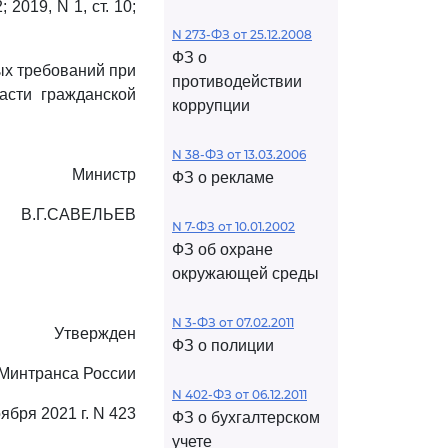
2019, N 1, ст. 10;
N 273-ФЗ от 25.12.2008
ФЗ о
ых требований при
противодействии
асти гражданской
коррупции
N 38-ФЗ от 13.03.2006
Министр
ФЗ о рекламе
В.Г.САВЕЛЬЕВ
N 7-ФЗ от 10.01.2002
ФЗ об охране
окружающей среды
N 3-ФЗ от 07.02.2011
Утвержден
ФЗ о полиции
Минтранса России
N 402-ФЗ от 06.12.2011
оября 2021 г. N 423
ФЗ о бухгалтерском
учете