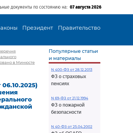
льные документы по состоянию на:
07 августа 2026
Законы
Президент
Правительство
Популярные статьи
 перечня
рального
и материалы
ровано в Минюсте
N 400-ФЗ от 28.12.2013
ФЗ о страховых
пенсиях
 06.10.2025)
шения
ерального
N 69-ФЗ от 21.12.1994
ФЗ о пожарной
ажданской
безопасности
N 40-ФЗ от 25.04.2002