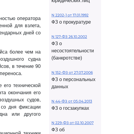
юридических лиц
N 2202-1 от 17.01.1992
ьностью оператора
ФЗ о прокуратуре
нной для взлета,
лендарных дней со
N 127-ФЗ 26.10.2002
ФЗ о
несостоятельности
йса более чем на
(банкротстве)
оздушного судна
сов, в течение 90
N 152-ФЗ от 27.07.2006
 переноса.
ФЗ о персональных
е его технической
данных
нта окончания его
воздушных судов,
N 44-ФЗ от 05.04.2013
 со дня фиксации
ФЗ о госзакупках
дна или другого
N 229-ФЗ от 02.10.2007
ФЗ об
ационной техники