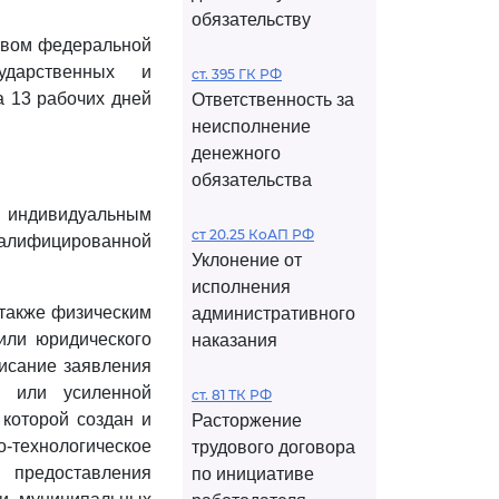
обязательству
ством федеральной
ударственных и
ст. 395 ГК РФ
а 13 рабочих дней
Ответственность за
неисполнение
денежного
обязательства
, индивидуальным
ст 20.25 КоАП РФ
валифицированной
Уклонение от
исполнения
 также физическим
административного
или юридического
наказания
писание заявления
ю или усиленной
ст. 81 ТК РФ
которой создан и
Расторжение
технологическое
трудового договора
предоставления
по инициативе