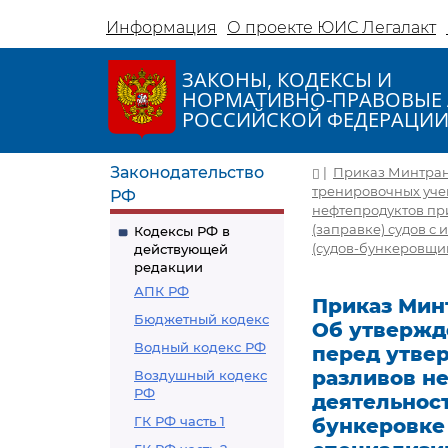
Информация
О проекте ЮИС Легалакт
ЗАКОНЫ, КОДЕКСЫ И
НОРМАТИВНО-ПРАВОВЫЕ 
РОССИЙСКОЙ ФЕДЕРАЦИ
Законодательство
|
Приказ Минтранса
тренировочных уче
РФ
нефтепродуктов пр
(заправке) судов 
Кодексы РФ в
(судов-бункеровщик
действующей
редакции
АПК РФ
Приказ Минтр
Бюджетный кодекс
Об утвержд
Водный кодекс РФ
перед утве
разливов н
Воздушный кодекс
РФ
деятельност
ГК РФ часть 1
бункеровке 