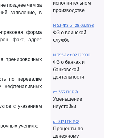
исполнительном
не позднее чем за
производстве
ний заявление, в
N 53-ФЗ от 28.03.1998
о-правовая форма
ФЗ о воинской
фон, факс, адрес
службе
N 395-1 от 02.12.1990
ия тренировочных
ФЗ о банках и
банковской
деятельности
сть по перевалке
ем нефтеналивных
ст. 333 ГК РФ
Уменьшение
ктов с указанием
неустойки
ст. 317.1 ГК РФ
овочных учениях;
Проценты по
денежному