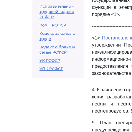
государственных
Исправительно -
функций в элект
трудовой кодекс
порядке <1>.
РСФСР
КоАП РСФСР
---------------------------
Кодекс законов о
<1>
Постановлен
труде
утверждении Пра
Кодекс о браке и
неквалифициро
семье РСФСР
информационно-т
УК РСФСР
предоставления 
УПК РСФСР
законодательства 
4. К заявлению п
копия разработа
нефти и нефте
нефтепродуктов, 
5. План тренир
предупреждения