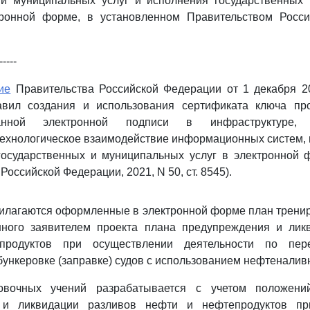
 и муниципальных услуг и исполнения государственных
ронной форме, в установленном Правительством Росс
-----
ие
Правительства Российской Федерации от 1 декабря 20
вил создания и использования сертификата ключа пр
ванной электронной подписи в инфраструктуре, 
ехнологическое взаимодействие информационных систем, 
государственных и муниципальных услуг в электронной 
Российской Федерации, 2021, N 50, ст. 8545).
рилагаются оформленные в электронной форме план трени
нного заявителем проекта плана предупреждения и лик
продуктов при осуществлении деятельности по пер
бункеровке (заправке) судов с использованием нефтеналив
овочных учений разрабатывается с учетом положени
 и ликвидации разливов нефти и нефтепродуктов пр