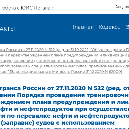
Актуал
Работа с ЮИС Легалакт
Главная
Кодексы
АКТЫ
И
 России от 27.11.2020 N 522 (ред. от 31.10.2022) "Об утверждени
ний перед утверждением плана предупреждения и ликвидации 
и осуществлении деятельности по перевалке нефти и нефтепроду
с использованием специализированных судов, предназначенных д
ов)" (Зарегистрировано в Минюсте России 31.12.2020 N 62000)
анса России от 27.11.2020 N 522 (ред. от 
ении Порядка проведения тренировочн
рждением плана предупреждения и ли
ефти и нефтепродуктов при осуществле
и по перевалке нефти и нефтепродукто
(заправке) судов с использованием