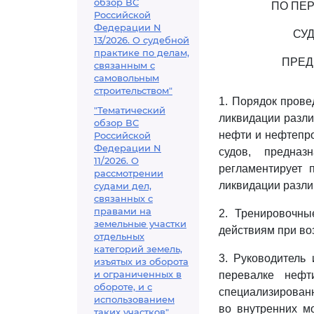
обзор ВС
ПО ПЕР
Российской
Федерации N
СУ
13/2026. О судебной
практике по делам,
ПРЕД
связанным с
самовольным
строительством"
1. Порядок пров
"Тематический
ликвидации разли
обзор ВС
нефти и нефтепро
Российской
Федерации N
судов, предназ
11/2026. О
регламентирует 
рассмотрении
ликвидации разли
судами дел,
связанных с
правами на
2. Тренировочны
земельные участки
действиям при во
отдельных
категорий земель,
3. Руководитель
изъятых из оборота
и ограниченных в
перевалке нефт
обороте, и с
специализированн
использованием
во внутренних мо
таких участков"