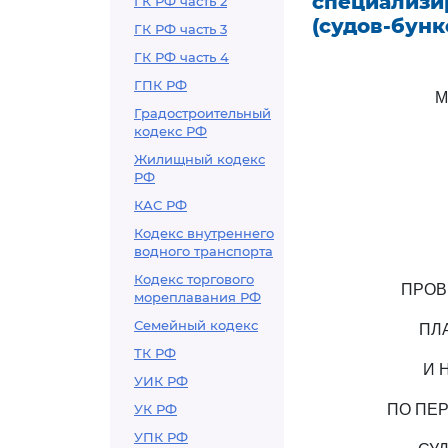
специализи
ГК РФ часть 2
(судов-бун
ГК РФ часть 3
ГК РФ часть 4
ГПК РФ
М
Градостроительный
кодекс РФ
Жилищный кодекс
РФ
КАС РФ
Кодекс внутреннего
водного транспорта
Кодекс торгового
ПРОВ
мореплавания РФ
Семейный кодекс
ПЛ
ТК РФ
И 
УИК РФ
УК РФ
ПО ПЕР
УПК РФ