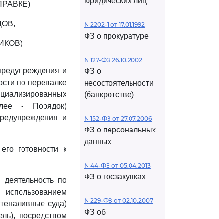
юридических лиц
ПРАВКЕ)
ОВ,
N 2202-1 от 17.01.1992
ФЗ о прокуратуре
ИКОВ)
N 127-ФЗ 26.10.2002
предупреждения и
ФЗ о
ости по перевалке
несостоятельности
пециализированных
(банкротстве)
алее - Порядок)
предупреждения и
N 152-ФЗ от 27.07.2006
ФЗ о персональных
данных
его готовности к
N 44-ФЗ от 05.04.2013
ФЗ о госзакупках
 деятельность по
 использованием
N 229-ФЗ от 02.10.2007
фтеналивные суда)
ФЗ об
ель), посредством