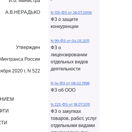
И.о. Министра
А.В.НЕРАДЬКО
N 135-ФЗ от 26.07.2006
ФЗ о защите
конкуренции
N 99-ФЗ от 04.05.2011
Утвержден
ФЗ о
лицензировании
Минтранса России
отдельных видов
деятельности
оября 2020 г. N 522
N 14-ФЗ от 08.02.1998
ФЗ об ООО
ЕНИЕМ
N 223-ФЗ от 18.07.2011
ФТИ
ФЗ о закупках
товаров, работ, услуг
СТИ
отдельными видами