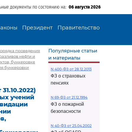
ьные документы по состоянию на:
06 августа 2026
Законы
Президент
Правительство
Популярные статьи
и Порядка проведения
разливов нефти и
и материалы
ктов, бункеровке
ля бункеровки
N 400-ФЗ от 28.12.2013
ФЗ о страховых
пенсиях
31.10.2022)
ых учений
N 69-ФЗ от 21.12.1994
квидации
ФЗ о пожарной
нии
безопасности
в,
N 40-ФЗ от 25.04.2002