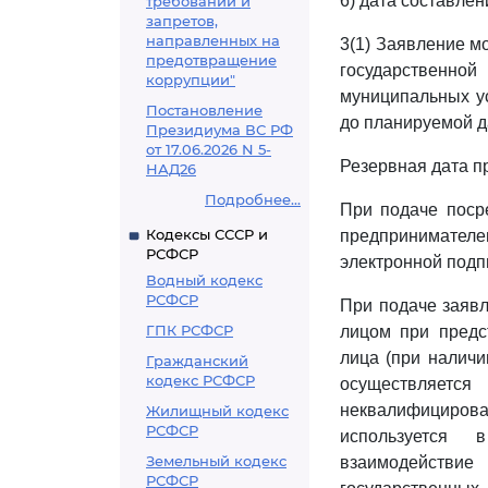
6) дата составлен
требований и
запретов,
направленных на
3(1) Заявление м
предотвращение
государственн
коррупции"
муниципальных ус
Постановление
до планируемой д
Президиума ВС РФ
от 17.06.2026 N 5-
Резервная дата п
НАД26
Подробнее...
При подаче поср
Кодексы СССР и
предпринимателе
РСФСР
электронной подп
Водный кодекс
РСФСР
При подаче заявл
ГПК РСФСР
лицом при предс
лица (при наличи
Гражданский
кодекс РСФСР
осуществляется
неквалифицирова
Жилищный кодекс
РСФСР
используется в
Земельный кодекс
взаимодействи
РСФСР