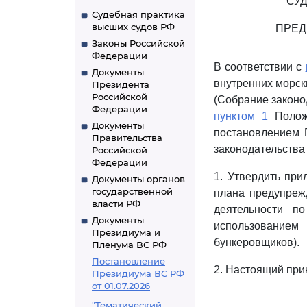
СУ
Судебная практика
высших судов РФ
ПРЕД
Законы Российской
Федерации
В соответствии с
Документы
внутренних морск
Президента
Российской
(Собрание законод
Федерации
пунктом 1
Положе
Документы
постановлением 
Правительства
законодательства Р
Российской
Федерации
1. Утвердить пр
Документы органов
государственной
плана предупреж
власти РФ
деятельности п
Документы
использованием
Президиума и
бункеровщиков).
Пленума ВС РФ
Постановление
2. Настоящий прика
Президиума ВС РФ
от 01.07.2026
"Тематический