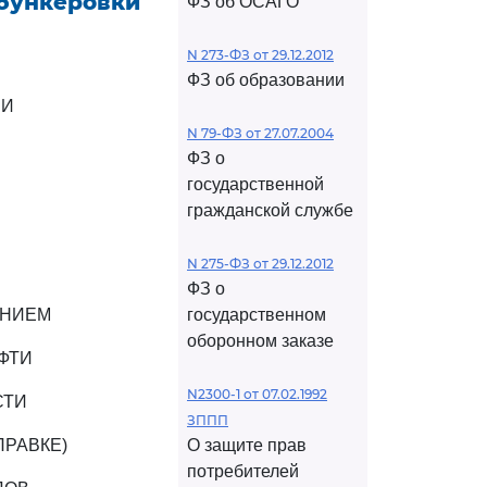
 бункеровки
ФЗ об ОСАГО
N 273-ФЗ от 29.12.2012
ФЗ об образовании
ИИ
N 79-ФЗ от 27.07.2004
ФЗ о
государственной
гражданской службе
N 275-ФЗ от 29.12.2012
ФЗ о
ЕНИЕМ
государственном
оборонном заказе
ФТИ
N2300-1 от 07.02.1992
СТИ
ЗППП
ПРАВКЕ)
О защите прав
потребителей