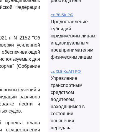
 и муниципальных
работодателя
ийской Федерации
ст. 78 БК РФ
Предоставление
субсидий
юридическим лицам,
21 г. N 2152 "Об
индивидуальным
оверки усиленной
предпринимателям,
обеспечивающей
физическим лицам
используемых для
форме" (Собрание
ст. 12.8 КоАП РФ
Управление
транспортным
ровочных учений и
средством
видации разливов
водителем,
евалке нефти и
находящимся в
ных судов.
состоянии
опьянения,
й проекта плана
передача
и осуществлении