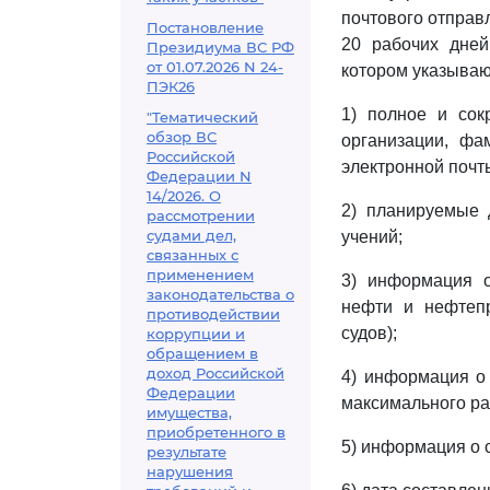
почтового отправ
Постановление
20 рабочих дней
Президиума ВС РФ
от 01.07.2026 N 24-
котором указываю
ПЭК26
1) полное и сок
"Тематический
обзор ВС
организации, фа
Российской
электронной почты
Федерации N
14/2026. О
2) планируемые 
рассмотрении
судами дел,
учений;
связанных с
применением
3) информация о
законодательства о
нефти и нефтепр
противодействии
судов);
коррупции и
обращением в
доход Российской
4) информация о
Федерации
максимального ра
имущества,
приобретенного в
5) информация о 
результате
нарушения