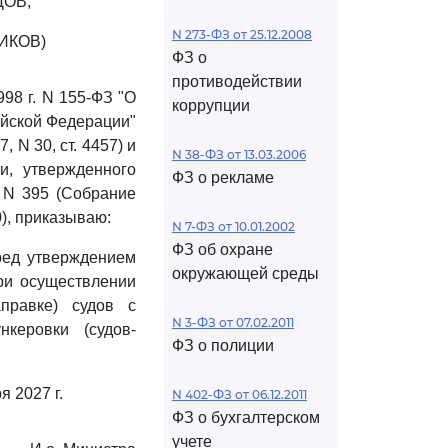
ОВ,
N 273-ФЗ от 25.12.2008
ИКОВ)
ФЗ о
противодействии
98 г. N 155-ФЗ "О
коррупции
ийской Федерации"
 N 30, ст. 4457) и
N 38-ФЗ от 13.03.2006
и, утвержденного
ФЗ о рекламе
 N 395 (Собрание
0), приказываю:
N 7-ФЗ от 10.01.2002
ФЗ об охране
ред утверждением
окружающей среды
ри осуществлении
правке) судов с
N 3-ФЗ от 07.02.2011
керовки (судов-
ФЗ о полиции
я 2027 г.
N 402-ФЗ от 06.12.2011
ФЗ о бухгалтерском
учете