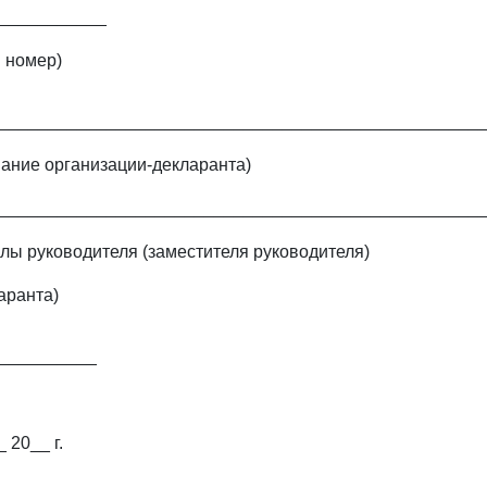
___________
 номер)
_________________________________________________
ание организации-декларанта)
_________________________________________________
лы руководителя (заместителя руководителя)
аранта)
__________
 20__ г.