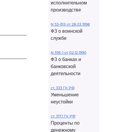
исполнительном
производстве
N 53-ФЗ от 28.03.1998
ФЗ о воинской
___________
службе
N 395-1 от 02.12.1990
___________
ФЗ о банках и
банковской
деятельности
ст. 333 ГК РФ
Уменьшение
неустойки
ст. 317.1 ГК РФ
Проценты по
денежному