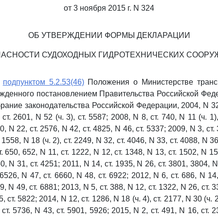
от 3 ноября 2015 г. N 324
ОБ УТВЕРЖДЕНИИ ФОРМЫ ДЕКЛАРАЦИИ
ПАСНОСТИ СУДОХОДНЫХ ГИДРОТЕХНИЧЕСКИХ СООРУ
с
подпунктом 5.2.53(46)
Положения о Министерстве транс
жденного постановлением Правительства Российской Фед
брание законодательства Российской Федерации, 2004, N 32,
 ст. 2601, N 52 (ч. 3), ст. 5587; 2008, N 8, ст. 740, N 11 (ч. 1),
0, N 22, ст. 2576, N 42, ст. 4825, N 46, ст. 5337; 2009, N 3, ст. 
. 1558, N 18 (ч. 2), ст. 2249, N 32, ст. 4046, N 33, ст. 4088, N 36
. 650, 652, N 11, ст. 1222, N 12, ст. 1348, N 13, ст. 1502, N 15,
0, N 31, ст. 4251; 2011, N 14, ст. 1935, N 26, ст. 3801, 3804, N
 6526, N 47, ст. 6660, N 48, ст. 6922; 2012, N 6, ст. 686, N 14,
9, N 49, ст. 6881; 2013, N 5, ст. 388, N 12, ст. 1322, N 26, ст. 3
, ст. 5822; 2014, N 12, ст. 1286, N 18 (ч. 4), ст. 2177, N 30 (ч. 
 ст. 5736, N 43, ст. 5901, 5926; 2015, N 2, ст. 491, N 16, ст. 23