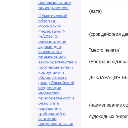
использованием
таких участков"
(дата)
"Тематический
обзор ВС
_______________
Российской
Федерации N
(срок действия де
14/2026. О
рассмотрении
судами дел,
"место печати"
связанных с
применением
(Ространснадзора
законодательства о
противодействии
коррупции и
обращением в
ДЕКЛАРАЦИЯ Б
доход Российской
Федерации
имущества,
_______________
приобретенного в
результате
(наименование су
нарушения
требований и
судоходных гидро
запретов,
направленных на