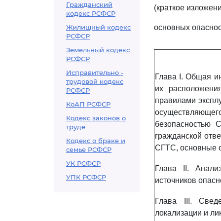
Гражданский
(краткое изложен
кодекс РСФСР
Жилищный кодекс
основных опаснос
РСФСР
Земельный кодекс
РСФСР
Исправительно -
Глава I. Общая 
трудовой кодекс
их расположения
РСФСР
правилами экспл
КоАП РСФСР
осуществляюще
Кодекс законов о
безопасностью С
труде
гражданской отве
Кодекс о браке и
СГТС, основные с
семье РСФСР
УК РСФСР
Глава II. Анал
УПК РСФСР
источников опасн
Глава III. Све
локализации и ли