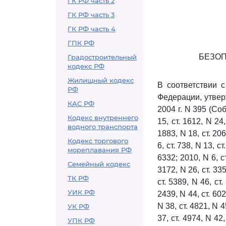
ГК РФ часть 2
ГК РФ часть 3
ГК РФ часть 4
ГПК РФ
БЕЗО
Градостроительный
кодекс РФ
Жилищный кодекс
В соответствии 
РФ
Федерации, утвер
КАС РФ
2004 г. N 395 (Со
Кодекс внутреннего
15, ст. 1612, N 24,
водного транспорта
1883, N 18, ст. 206
Кодекс торгового
6, ст. 738, N 13, ст
мореплавания РФ
6332; 2010, N 6, ст
Семейный кодекс
3172, N 26, ст. 335
ТК РФ
ст. 5389, N 46, ст.
УИК РФ
2439, N 44, ст. 602
N 38, ст. 4821, N 45
УК РФ
37, ст. 4974, N 42,
УПК РФ