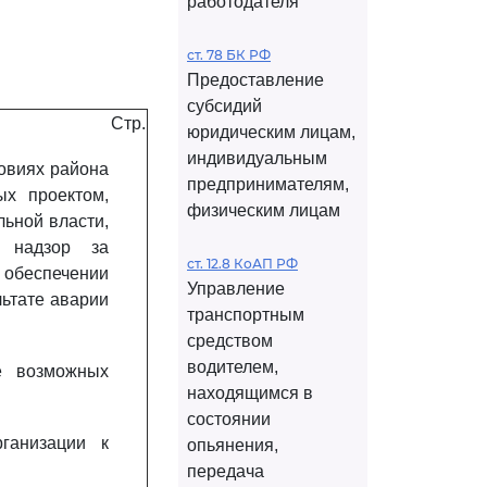
работодателя
ст. 78 БК РФ
Предоставление
субсидий
Стр.
юридическим лицам,
индивидуальным
овиях района
предпринимателям,
ых проектом,
физическим лицам
ьной власти,
й надзор за
ст. 12.8 КоАП РФ
 обеспечении
Управление
льтате аварии
транспортным
средством
водителем,
е возможных
находящимся в
состоянии
ганизации к
опьянения,
передача