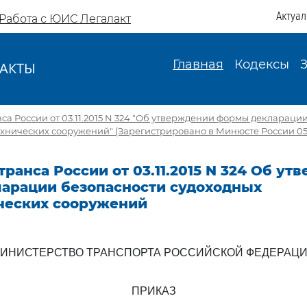
Актуа
Работа с ЮИС Легалакт
Главная
Кодексы
АКТЫ
И
а России от 03.11.2015 N 324 "Об утверждении формы деклараци
хнических сооружений" (Зарегистрировано в Минюсте России 05.
ранса России от 03.11.2015 N 324 Об ут
арации безопасности судоходных
ческих сооружений
ИНИСТЕРСТВО ТРАНСПОРТА РОССИЙСКОЙ ФЕДЕРАЦ
ПРИКАЗ