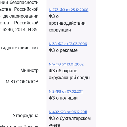
нии безопасности
ьства Российской
N 273-ФЗ от 25.12.2008
 декларировании
ФЗ о
ства Российской
противодействии
т. 6246; 2014, N 35,
коррупции
N 38-ФЗ от 13.03.2006
идротехнических
ФЗ о рекламе
N 7-ФЗ от 10.01.2002
Министр
ФЗ об охране
окружающей среды
М.Ю.СОКОЛОВ
N 3-ФЗ от 07.02.2011
ФЗ о полиции
N 402-ФЗ от 06.12.2011
Утверждена
ФЗ о бухгалтерском
учете
Минтранса России