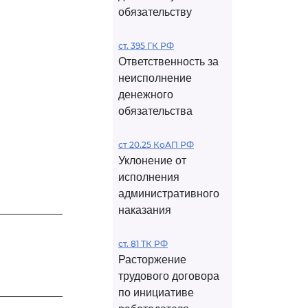
обязательству
ст. 395 ГК РФ
Ответственность за
неисполнение
денежного
обязательства
ст 20.25 КоАП РФ
Уклонение от
исполнения
административного
___________
наказания
ст. 81 ТК РФ
Расторжение
трудового договора
___________
по инициативе