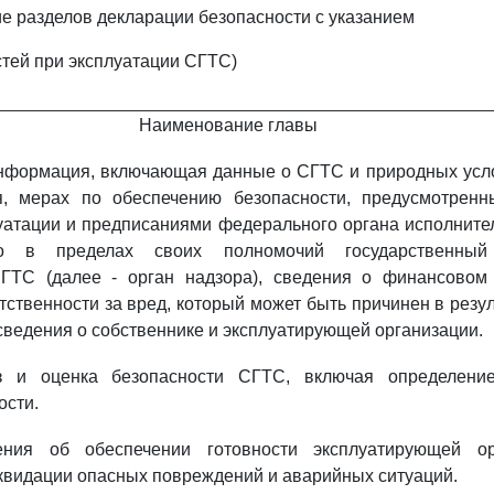
ие разделов декларации безопасности с указанием
тей при эксплуатации СГТС)
Наименование главы
информация, включающая данные о СГТС и природных усл
, мерах по обеспечению безопасности, предусмотренн
уатации и предписаниями федерального органа исполнител
го в пределах своих полномочий государственны
ГТС (далее - орган надзора), сведения о финансовом
тственности за вред, который может быть причинен в резу
ведения о собственнике и эксплуатирующей организации.
из и оценка безопасности СГТС, включая определени
ости.
дения об обеспечении готовности эксплуатирующей ор
квидации опасных повреждений и аварийных ситуаций.