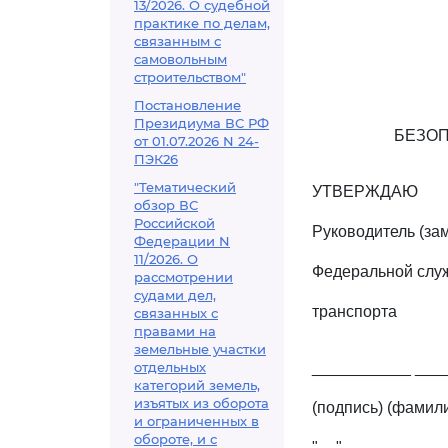
13/2026. О судебной
практике по делам,
связанным с
самовольным
строительством"
Постановление
Президиума ВС РФ
БЕЗО
от 01.07.2026 N 24-
ПЭК26
"Тематический
УТВЕРЖДАЮ
обзор ВС
Российской
Руководитель (за
Федерации N
11/2026. О
Федеральной служ
рассмотрении
судами дел,
транспорта
связанных с
правами на
земельные участки
отдельных
___________ ___
категорий земель,
изъятых из оборота
(подпись) (фамил
и ограниченных в
обороте, и с
"__" ____________