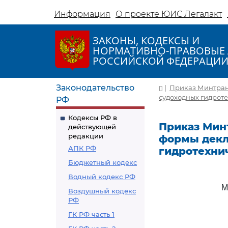
Информация
О проекте ЮИС Легалакт
ЗАКОНЫ, КОДЕКСЫ И
НОРМАТИВНО-ПРАВОВЫЕ 
РОССИЙСКОЙ ФЕДЕРАЦИ
Законодательство
|
Приказ Минтранс
судоходных гидроте
РФ
Кодексы РФ в
Приказ Минт
действующей
редакции
формы декл
АПК РФ
гидротехни
Бюджетный кодекс
Водный кодекс РФ
М
Воздушный кодекс
РФ
ГК РФ часть 1