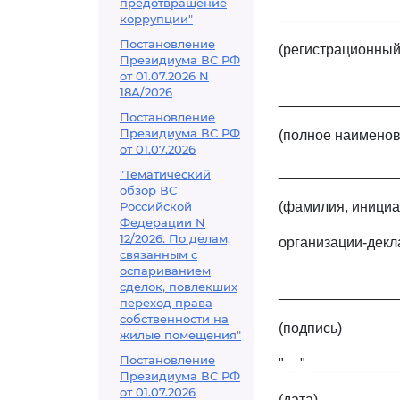
предотвращение
_______________
коррупции"
Постановление
(регистрационный
Президиума ВС РФ
от 01.07.2026 N
18А/2026
_______________
Постановление
Президиума ВС РФ
(полное наименов
от 01.07.2026
_______________
"Тематический
обзор ВС
Российской
(фамилия, инициа
Федерации N
12/2026. По делам,
организации-декл
связанным с
оспариванием
сделок, повлекших
_______________
переход права
собственности на
(подпись)
жилые помещения"
Постановление
"__" ____________
Президиума ВС РФ
от 01.07.2026
(дата)