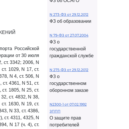
ФЗ об ОСАГО
N 273-ФЗ от 29.12.2012
ФЗ об образовании
ЖЕНИЙ
N 79-ФЗ от 27.07.2004
ФЗ о
порта Российской
государственной
ерации от 30 июля
гражданской службе
 ст. 3342; 2006, N
 ст. 1029, N 17, ст.
N 275-ФЗ от 29.12.2012
378, N 4, ст. 506, N
ФЗ о
, ст. 4361, N 51, ст.
государственном
 ст. 1805, N 25, ст.
оборонном заказе
 32, ст. 4832, N 38,
 ст. 1630, N 19, ст.
N2300-1 от 07.02.1992
343, N 33, ст. 4386,
ЗППП
2), ст. 4311, 4325, N
О защите прав
94, N 17 (ч. 4), ст.
потребителей