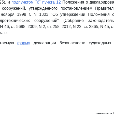
925), и
подпунктом "б" пункта 12
Положения о декларирова
х сооружений, утвержденного постановлением Правител
 ноября 1998 г. N 1303 "Об утверждении Положения о
идротехнических сооружений" (Собрание законодатель
46, ст. 5698; 2009, N 2, ст. 258; 2012, N 22, ст. 2865, N 45, с
ваю:
лагаемую
форму
декларации безопасности судоходных г
приказом 