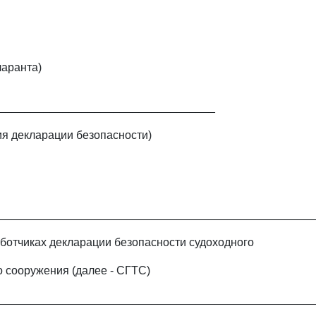
ларанта)
__________________________________
ия декларации безопасности)
_________________________________________________
аботчиках декларации безопасности судоходного
о сооружения (далее - СГТС)
_________________________________________________