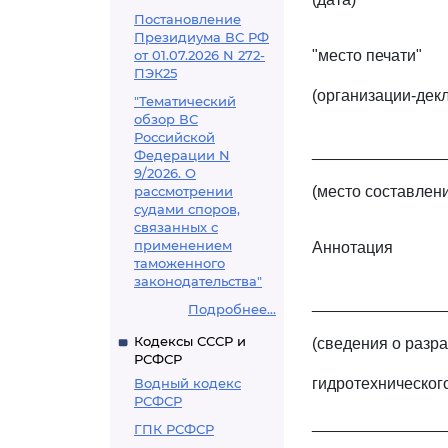
Постановление
Президиума ВС РФ
от 01.07.2026 N 272-
"место печати"
ПЭК25
(организации-дек
"Тематический
обзор ВС
Российской
_______________
Федерации N
9/2026. О
рассмотрении
(место составлен
судами споров,
связанных с
применением
Аннотация
таможенного
законодательства"
_______________
Подробнее...
Кодексы СССР и
(сведения о разр
РСФСР
Водный кодекс
гидротехническог
РСФСР
_______________
ГПК РСФСР