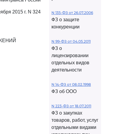
оября 2015 г. N 324
N 135-ФЗ от 26.07.2006
ФЗ о защите
конкуренции
ЖЕНИЙ
N 99-ФЗ от 04.05.2011
ФЗ о
лицензировании
отдельных видов
деятельности
N 14-ФЗ от 08.02.1998
ФЗ об ООО
N 223-ФЗ от 18.07.2011
ФЗ о закупках
товаров, работ, услуг
отдельными видами