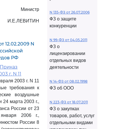
Министр
N 135-ФЗ от 26.07.2006
ФЗ о защите
И.Е.ЛЕВИТИН
конкуренции
N 99-ФЗ от 04.05.2011
 12.02.2009 N
ФЗ о
оссийской
лицензировании
удов РФ
отдельных видов
 Приказ
деятельности
3 г. N 11
раля 2003 г. N 11
N 14-ФЗ от 08.02.1998
ные требования к
ФЗ об ООО
еские воздушные
24 марта 2003 г.,
N 223-ФЗ от 18.07.2011
анса России от 23
ФЗ о закупках
января 2006 г.,
товаров, работ, услуг
инюстом России 8
отдельными видами