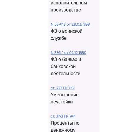
исполнительном
производстве
N 53-ФЗ от 28.03.1998
ФЗ о воинской
службе
N 395-1 от 02.12.1990
ФЗ о банках и
банковской
деятельности
ст. 333 ГК РФ
Уменьшение
неустойки
ст. 317.1 ГК РФ
Проценты по
денежному