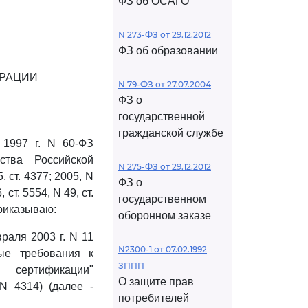
ФЗ об ОСАГО
N 273-ФЗ от 29.12.2012
ФЗ об образовании
ЕРАЦИИ
N 79-ФЗ от 27.07.2004
ФЗ о
государственной
гражданской службе
1997 г. N 60-ФЗ
ства Российской
N 275-ФЗ от 29.12.2012
, ст. 4377; 2005, N
ФЗ о
, ст. 5554, N 49, ст.
государственном
) приказываю:
оборонном заказе
раля 2003 г. N 11
N2300-1 от 07.02.1992
ые требования к
ЗППП
 сертификации"
О защите прав
N 4314) (далее -
потребителей