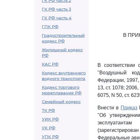
ГК РФ часть 2
ГК РФ часть 3
ГК РФ часть 4
ГПК РФ
В ПРИ
Градостроительный
кодекс РФ
Жилищный кодекс
РФ
КАС РФ
В соответствии
"Воздушный код
Кодекс внутреннего
водного транспорта
Федерации, 1997, N
Кодекс торгового
13, ст. 1078; 2006, 
мореплавания РФ
6075, N 50, ст. 6239
Семейный кодекс
Внести в
Приказ
М
ТК РФ
"Об утверждени
УИК РФ
эксплуатантам
УК РФ
(зарегистрирова
УПК РФ
Федеральные ави