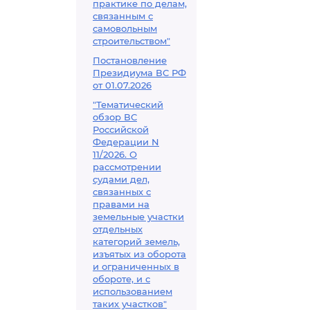
практике по делам,
связанным с
самовольным
строительством"
Постановление
Президиума ВС РФ
от 01.07.2026
"Тематический
обзор ВС
Российской
Федерации N
11/2026. О
рассмотрении
судами дел,
связанных с
правами на
земельные участки
отдельных
категорий земель,
изъятых из оборота
и ограниченных в
обороте, и с
использованием
таких участков"