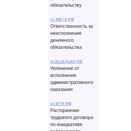
обязательству
ст. 395 ГК РФ
Ответственность за
неисполнение
денежного
обязательства
ст 20.25 КоАП РФ
Уклонение от
исполнения
административного
наказания
ст. 81 ТК РФ
Расторжение
трудового договора
по инициативе