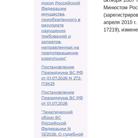
октября 2007 
доход Российской
Минюстом Росс
Федерации
имущества,
(зарегистриро
приобретенного в
апреля 2010 г.
результате
17219), измен
нарушения
требований и
запретов,
направленных на
предотвращение
коррупции"
Постановление
Президиума ВС РФ
от 01.07.2026 N 272-
ПЭК25
Постановление
Президиума ВС РФ
от 01.07.2026
"Тематический
обзор ВС
Российской
Федерации N
13/2026. О судебной