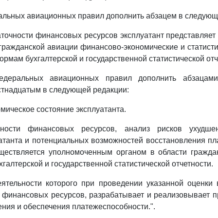
льных авиационных правил дополнить абзацем в следующ
аточности финансовых ресурсов эксплуатант представляе
 гражданской авиации финансово-экономические и статист
рмам бухгалтерской и государственной статистической отче
деральных авиационных правил дополнить абзацами
стнадцатым в следующей редакции:
мическое состояние эксплуатанта.
чности финансовых ресурсов, анализ рисков ухудше
атанта и потенциальных возможностей восстановления п
уществляется уполномоченным органом в области гражда
галтерской и государственной статистической отчетности.
деятельности которого при проведении указанной оценки
) финансовых ресурсов, разрабатывает и реализовывает п
ения и обеспечения платежеспособности.".