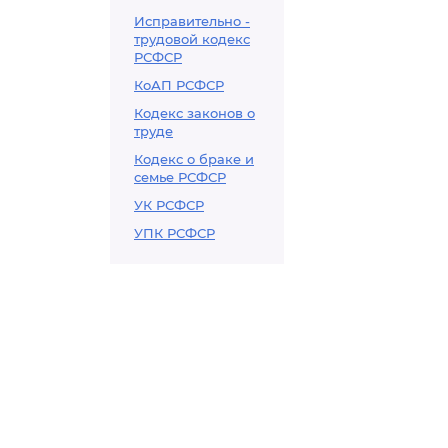
Исправительно -
трудовой кодекс
РСФСР
КоАП РСФСР
Кодекс законов о
труде
Кодекс о браке и
семье РСФСР
УК РСФСР
УПК РСФСР