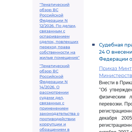
"Тематический
обзор ВС
Российской
Федерации N
12/2026. По делам,
связанным с
оспариванием
сделок, повлекших
Судебная пра
переход права
24 О внесен
собственности на
жилые помещения"
Федерации от
"Тематический
Приказ Минтр
обзор ВС
Министерства
Российской
Федерации N
Внести в Прик
14/2026. О
"Об утвержде
рассмотрении
физическим 
судами дел,
связанных с
перевозки. Пр
применением
регистрационн
законодательства о
декабря 200
противодействии
коррупции и
регистрационн
обращением в