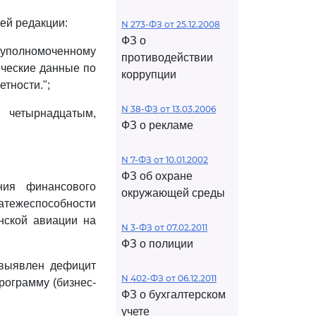
ей редакции:
N 273-ФЗ от 25.12.2008
ФЗ о
т уполномоченному
противодействии
ические данные по
коррупции
тности.";
N 38-ФЗ от 13.03.2006
 четырнадцатым,
ФЗ о рекламе
N 7-ФЗ от 10.01.2002
ФЗ об охране
ния финансового
окружающей среды
латежеспособности
нской авиации на
N 3-ФЗ от 07.02.2011
ФЗ о полиции
 выявлен дефицит
N 402-ФЗ от 06.12.2011
рограмму (бизнес-
ФЗ о бухгалтерском
учете