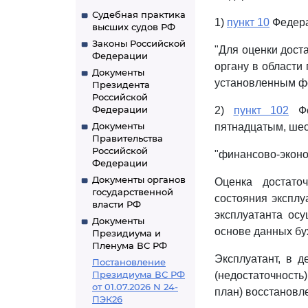
Судебная практика
1)
пункт 10
Федера
высших судов РФ
Законы Российской
"Для оценки дост
Федерации
органу в области
Документы
установленным фо
Президента
Российской
Федерации
2)
пункт 102
Фе
Документы
пятнадцатым, ше
Правительства
Российской
"финансово-эконо
Федерации
Документы органов
Оценка достато
государственной
состояния эксплу
власти РФ
эксплуатанта ос
Документы
основе данных бух
Президиума и
Пленума ВС РФ
Эксплуатант, в 
Постановление
Президиума ВС РФ
(недостаточность
от 01.07.2026 N 24-
план) восстановл
ПЭК26