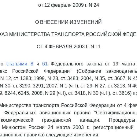
от 12 февраля 2009 г. N 24
О ВНЕСЕНИИ ИЗМЕНЕНИЙ
КАЗ МИНИСТЕРСТВА ТРАНСПОРТА РОССИЙСКОЙ ФЕД
ОТ 4 ФЕВРАЛЯ 2003 Г. N 11
 со
статьями 8
и
61
Федерального закона от 19 марта 
екс Российской Федерации" (Собрание законодатель
 12, ст. 1383; 1999, N 28, ст. 3483; 2004, N 35, ст. 3607, N 45
N 30, ст. 3290, 3291; 2007, N 1 (ч. I), ст. 29, N 27, ст. 3213, N 46
, 6244, 6245, 2008, N 29 (ч. I), ст. 3418, N 30 (ч. II), ст. 3616
инистерства транспорта Российской Федерации от 4 фев
и Федеральных авиационных правил "Сертификационн
 коммерческой гражданской авиации. Процедуры
н Минюстом России 24 марта 2003 г., регистрационный 
ационные правила) следующие изменения: