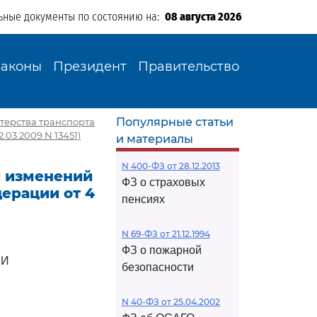
ьные документы по состоянию на:
08 августа 2026
Законы
Президент
Правительство
Популярные статьи
терства транспорта
.03.2009 N 13451)
и материалы
N 400-ФЗ от 28.12.2013
и изменений
ФЗ о страховых
ерации от 4
пенсиях
N 69-ФЗ от 21.12.1994
ФЗ о пожарной
ИИ
безопасности
N 40-ФЗ от 25.04.2002