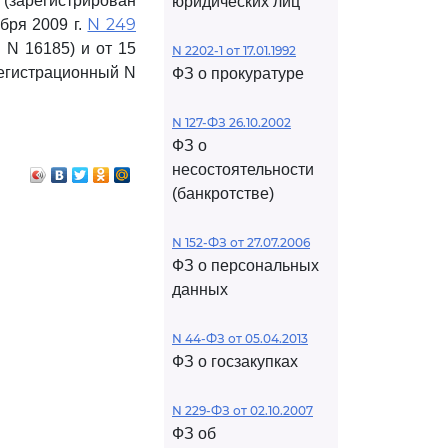
(зарегистрирован
юридических лиц
N 249
бря 2009 г.
 N 16185) и от 15
N 2202-1 от 17.01.1992
регистрационный N
ФЗ о прокуратуре
N 127-ФЗ 26.10.2002
ФЗ о
несостоятельности
(банкротстве)
N 152-ФЗ от 27.07.2006
ФЗ о персональных
данных
N 44-ФЗ от 05.04.2013
ФЗ о госзакупках
N 229-ФЗ от 02.10.2007
ФЗ об