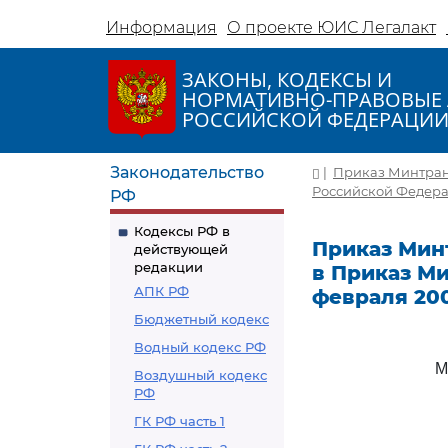
Информация
О проекте ЮИС Легалакт
ЗАКОНЫ, КОДЕКСЫ И
НОРМАТИВНО-ПРАВОВЫЕ 
РОССИЙСКОЙ ФЕДЕРАЦИ
Законодательство
|
Приказ Минтранс
Российской Федераци
РФ
Кодексы РФ в
Приказ Минт
действующей
редакции
в Приказ М
АПК РФ
февраля 2003
Бюджетный кодекс
Водный кодекс РФ
М
Воздушный кодекс
РФ
ГК РФ часть 1