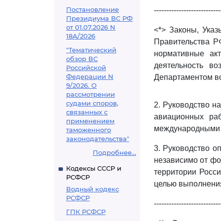
Постановление
---------------------------
Президиума ВС РФ
от 01.07.2026 N
<*> Законы, Ука
18А/2026
Правительства Р
"Тематический
нормативные ак
обзор ВС
деятельность во
Российской
Федерации N
Департаментом во
9/2026. О
рассмотрении
судами споров,
2. Руководство н
связанных с
авиационных ра
применением
международными н
таможенного
законодательства"
3. Руководство о
Подробнее...
независимо от фо
Кодексы СССР и
территории Росси
РСФСР
целью выполнения
Водный кодекс
РСФСР
---------------------------
ГПК РСФСР