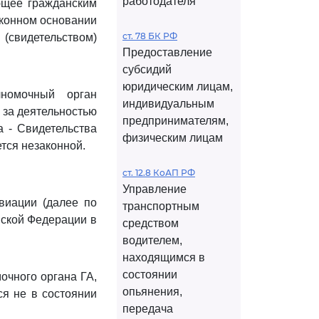
работодателя
ющее гражданским
аконном основании
ст. 78 БК РФ
свидетельством)
Предоставление
субсидий
юридическим лицам,
лномочный орган
индивидуальным
 за деятельностью
предпринимателям,
а - Свидетельства
физическим лицам
тся незаконной.
ст. 12.8 КоАП РФ
Управление
виации (далее по
транспортным
йской Федерации в
средством
водителем,
находящимся в
состоянии
очного органа ГА,
опьянения,
ся не в состоянии
передача