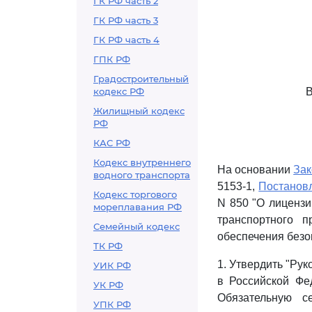
ГК РФ часть 2
ГК РФ часть 3
ГК РФ часть 4
ГПК РФ
Градостроительный
кодекс РФ
Жилищный кодекс
РФ
КАС РФ
Кодекс внутреннего
На основании
Зак
водного транспорта
5153-1,
Постанов
Кодекс торгового
N 850 "О лицензи
мореплавания РФ
транспортного 
Семейный кодекс
обеспечения безо
ТК РФ
1. Утвердить "Ру
УИК РФ
в Российской Фе
УК РФ
Обязательную с
УПК РФ