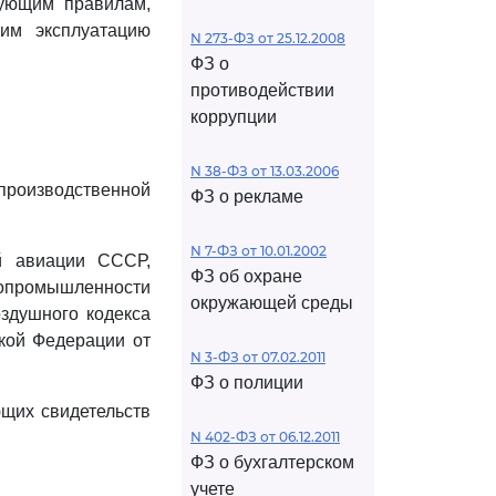
вующим правилам,
им эксплуатацию
N 273-ФЗ от 25.12.2008
ФЗ о
противодействии
коррупции
N 38-ФЗ от 13.03.2006
 производственной
ФЗ о рекламе
N 7-ФЗ от 10.01.2002
й авиации СССР,
ФЗ об охране
опромышленности
окружающей среды
здушного кодекса
кой Федерации от
N 3-ФЗ от 07.02.2011
ФЗ о полиции
ющих свидетельств
N 402-ФЗ от 06.12.2011
ФЗ о бухгалтерском
учете