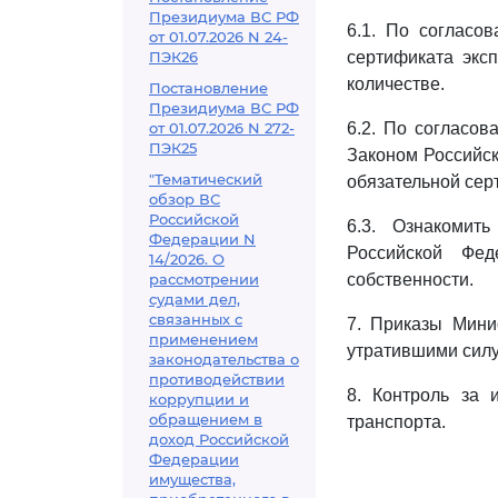
Президиума ВС РФ
6.1. По согласо
от 01.07.2026 N 24-
ПЭК26
сертификата эксп
количестве.
Постановление
Президиума ВС РФ
от 01.07.2026 N 272-
6.2. По согласов
ПЭК25
Законом Российск
"Тематический
обязательной сер
обзор ВС
Российской
6.3. Ознакомит
Федерации N
Российской Фе
14/2026. О
рассмотрении
собственности.
судами дел,
связанных с
7. Приказы Минис
применением
утратившими силу
законодательства о
противодействии
8. Контроль за 
коррупции и
обращением в
транспорта.
доход Российской
Федерации
имущества,