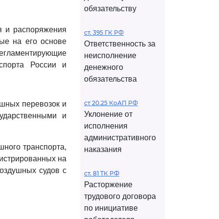
обязательству
я и распоряжения
ст. 395 ГК РФ
ые на его основе
Ответственность за
егламентирующие
неисполнение
нспорта России и
денежного
обязательства
ст 20.25 КоАП РФ
ушных перевозок и
Уклонение от
ударственными и
исполнения
административного
шного транспорта,
наказания
гистрированных на
воздушных судов с
ст. 81 ТК РФ
.
Расторжение
трудового договора
по инициативе