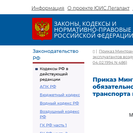
Информация
О проекте ЮИС Легалакт
ЗАКОНЫ, КОДЕКСЫ И
НОРМАТИВНО-ПРАВОВЫЕ 
РОССИЙСКОЙ ФЕДЕРАЦИ
Законодательство
|
Приказ Минтранса
эксплуатантов воз
РФ
04.02.1994 N 486)
Кодексы РФ в
действующей
Приказ Минтр
редакции
обязательн
АПК РФ
транспорта
Бюджетный кодекс
Водный кодекс РФ
Воздушный кодекс
М
РФ
ГК РФ часть 1