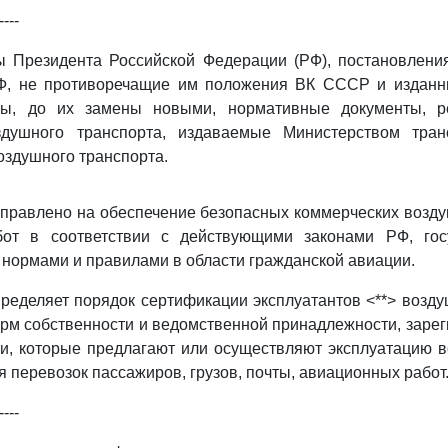
----
зы Президента Российской Федерации (РФ), постановлени
Ф, не противоречащие им положения ВК СССР и изданн
ты, до их замены новыми, нормативные документы, р
здушного транспорта, издаваемые Министерством тра
здушного транспорта.
аправлено на обеспечение безопасных коммерческих возд
бот в соответствии с действующими законами РФ, гос
ормами и правилами в области гражданской авиации.
пределяет порядок сертификации эксплуатантов <**> возду
рм собственности и ведомственной принадлежности, заре
и, которые предлагают или осуществляют эксплуатацию 
 перевозок пассажиров, грузов, почты, авиационных работ
----