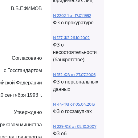
юридических лиц
В.Б.ЕФИМОВ
N 2202-1 от 17.01.1992
ФЗ о прокуратуре
N 127-ФЗ 26.10.2002
ФЗ о
несостоятельности
Согласовано
(банкротстве)
с Госстандартом
N 152-ФЗ от 27.07.2006
ФЗ о персональных
ийской Федерации
данных
20 сентября 1993 г.
N 44-ФЗ от 05.04.2013
ФЗ о госзакупках
Утверждено
риказом министра
N 229-ФЗ от 02.10.2007
ФЗ об
ерства транспорта