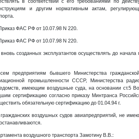
ествлять в соответствии с его требованиями по дейст
инструкциям и другим нормативным актам, регулирующ
порта.
- Приказ ФАС РФ от 10.07.98 N 220.
- Приказ ФАС РФ от 10.07.98 N 220.
вновь созданных эксплуатантов осуществлять до начала
всем предприятиям бывшего Министерства гражданско
виационной промышленности СССР, Министерства ради
едомств, имеющим воздушные суда, на основании ст.5 Во
шим сертификацию согласно приказу Минтранса Российс
уществить обязательную сертификацию до 01.04.94 г.
 гражданских воздушных судов авиапредприятий, не име
иостанавливаются.
артамента воздушного транспорта Замотину В.В.: