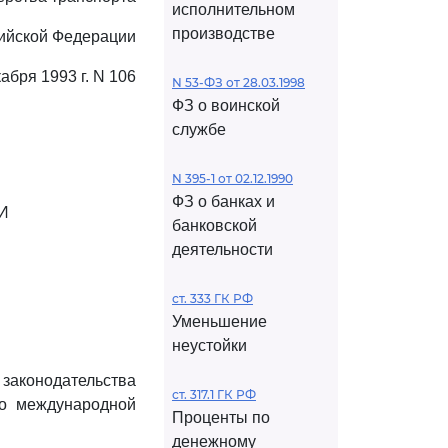
исполнительном
производстве
ийской Федерации
кабря 1993 г. N 106
N 53-ФЗ от 28.03.1998
ФЗ о воинской
службе
N 395-1 от 02.12.1990
ФЗ о банках и
И
банковской
деятельности
ст. 333 ГК РФ
Уменьшение
неустойки
 законодательства
ст. 317.1 ГК РФ
 о международной
Проценты по
денежному