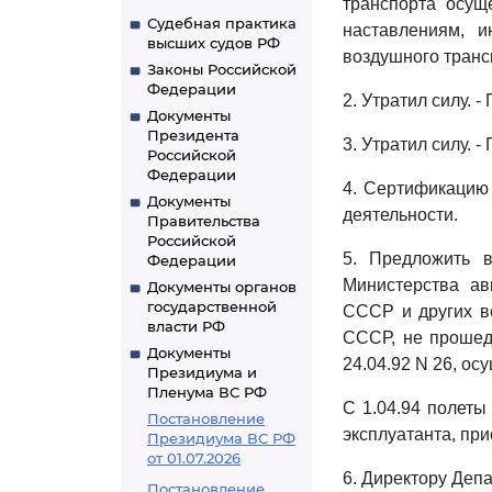
транспорта осущ
Судебная практика
наставлениям, 
высших судов РФ
воздушного транс
Законы Российской
Федерации
2. Утратил силу. 
Документы
Президента
3. Утратил силу. 
Российской
Федерации
4. Сертификацию 
Документы
деятельности.
Правительства
Российской
5. Предложить 
Федерации
Министерства а
Документы органов
государственной
СССР и других в
власти РФ
СССР, не прошед
Документы
24.04.92 N 26, ос
Президиума и
Пленума ВС РФ
С 1.04.94 полеты
Постановление
эксплуатанта, пр
Президиума ВС РФ
от 01.07.2026
6. Директору Деп
Постановление