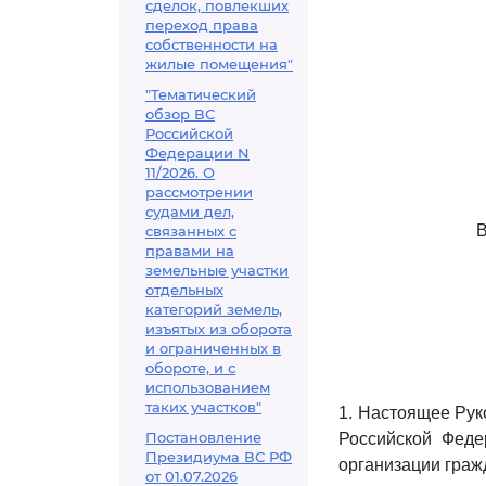
сделок, повлекших
переход права
собственности на
жилые помещения"
"Тематический
обзор ВС
Российской
Федерации N
11/2026. О
рассмотрении
судами дел,
связанных с
правами на
земельные участки
отдельных
категорий земель,
изъятых из оборота
и ограниченных в
обороте, и с
использованием
таких участков"
1. Настоящее Рук
Постановление
Российской Феде
Президиума ВС РФ
организации граж
от 01.07.2026