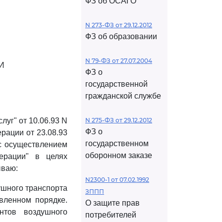
ФЗ об ОСАГО
N 273-ФЗ от 29.12.2012
ФЗ об образовании
N 79-ФЗ от 27.07.2004
И
ФЗ о
государственной
гражданской службе
уг" от 10.06.93 N
N 275-ФЗ от 29.12.2012
ФЗ о
рации от 23.08.93
государственном
 с осуществлением
оборонном заказе
ерации" в целях
ываю:
N2300-1 от 07.02.1992
ушного транспорта
ЗППП
вленном порядке.
О защите прав
нтов воздушного
потребителей