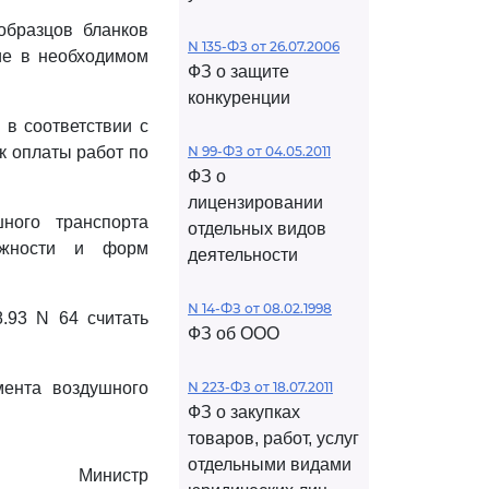
образцов бланков
N 135-ФЗ от 26.07.2006
ние в необходимом
ФЗ о защите
конкуренции
 в соответствии с
к оплаты работ по
N 99-ФЗ от 04.05.2011
ФЗ о
лицензировании
ного транспорта
отдельных видов
ежности и форм
деятельности
N 14-ФЗ от 08.02.1998
8.93 N 64 считать
ФЗ об ООО
мента воздушного
N 223-ФЗ от 18.07.2011
ФЗ о закупках
товаров, работ, услуг
отдельными видами
Министр