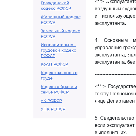
<**> Эксплуатан
Гражданский
кодекс РСФСР
воздушным судном
и использующее
Жилищный кодекс
РСФСР
эксплуатанта.
Земельный кодекс
РСФСР
4. Основным ме
Исправительно -
управления гражд
трудовой кодекс
эксплуатанта, яв
РСФСР
эксплуатанта, без
КоАП РСФСР
Кодекс законов о
---------------------------
труде
<***> Государст
Кодекс о браке и
семье РСФСР
тексту Полномочн
УК РСФСР
лице Департамент
УПК РСФСР
5. Свидетельство
если эксплуатант
выполнить их.