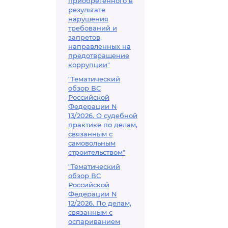
приобретенного в
результате
нарушения
требований и
запретов,
направленных на
предотвращение
коррупции"
"Тематический
обзор ВС
Российской
Федерации N
13/2026. О судебной
практике по делам,
связанным с
самовольным
строительством"
"Тематический
обзор ВС
Российской
Федерации N
12/2026. По делам,
связанным с
оспариванием