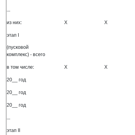
...
из них:
X
X
этап I
(пусковой
комплекс) - всего
в том числе:
X
X
20__ год
20__ год
20__ год
...
этап II