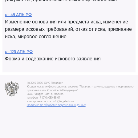
ст. 49 АПК РФ
Изменение основания или предмета иска, изменение
размера исковых требований, отказ от иска, признание
иска, мировое соглашение
ст. 125 АПК РФ
Форма и содержание искового заявления
(c) 2015-2026 ЮИС Легалакт
Юридическая информационная система "Легалакт - законы, кодексы и нормативно-
правовые акты Российской Федерации"
ООО "Инфра-Бит", г. Москва.
телефон +7 (910) 050-65-67
электронная почта: info@legalacts.ru
Политика по обработке персональных данных