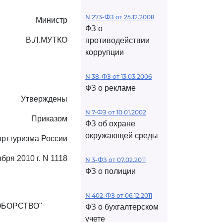
N 273-ФЗ от 25.12.2008
Министр
ФЗ о
В.Л.МУТКО
противодействии
коррупции
N 38-ФЗ от 13.03.2006
ФЗ о рекламе
Утверждены
N 7-ФЗ от 10.01.2002
Приказом
ФЗ об охране
окружающей среды
рттуризма России
ября 2010 г. N 1118
N 3-ФЗ от 07.02.2011
ФЗ о полиции
N 402-ФЗ от 06.12.2011
ОБОРСТВО"
ФЗ о бухгалтерском
учете