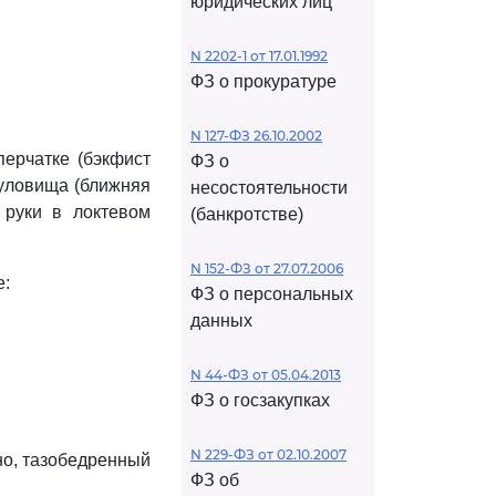
юридических лиц
N 2202-1 от 17.01.1992
ФЗ о прокуратуре
N 127-ФЗ 26.10.2002
перчатке (бэкфист
ФЗ о
 туловища (ближняя
несостоятельности
 руки в локтевом
(банкротстве)
N 152-ФЗ от 27.07.2006
е:
ФЗ о персональных
данных
N 44-ФЗ от 05.04.2013
ФЗ о госзакупках
N 229-ФЗ от 02.10.2007
но, тазобедренный
ФЗ об