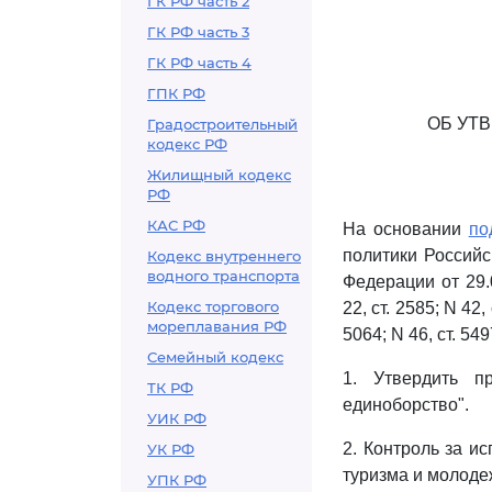
ГК РФ часть 2
ГК РФ часть 3
ГК РФ часть 4
ГПК РФ
ОБ УТ
Градостроительный
кодекс РФ
Жилищный кодекс
РФ
КАС РФ
На основании
по
политики Россий
Кодекс внутреннего
водного транспорта
Федерации от 29.
Кодекс торгового
22, ст. 2585; N 42, 
мореплавания РФ
5064; N 46, ст. 54
Семейный кодекс
1. Утвердить 
ТК РФ
единоборство".
УИК РФ
2. Контроль за и
УК РФ
туризма и молоде
УПК РФ