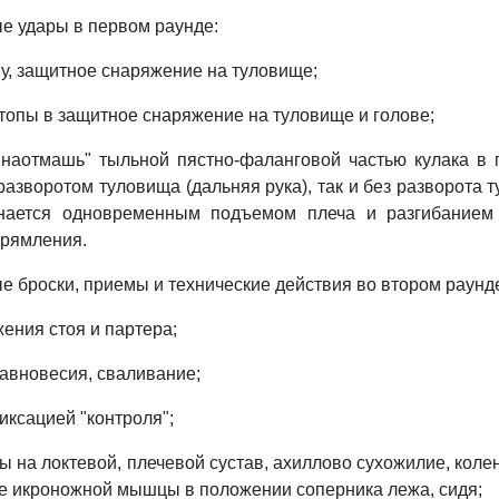
ые удары в первом раунде:
ву, защитное снаряжение на туловище;
стопы в защитное снаряжение на туловище и голове;
"наотмашь" тыльной пястно-фаланговой частью кулака в 
 разворотом туловища (дальняя рука), так и без разворота
инается одновременным подъемом плеча и разгибанием
прямления.
ые броски, приемы и технические действия во втором раунд
жения стоя и партера;
равновесия, сваливание;
фиксацией "контроля";
ы на локтевой, плечевой сустав, ахиллово сухожилие, коле
е икроножной мышцы в положении соперника лежа, сидя;