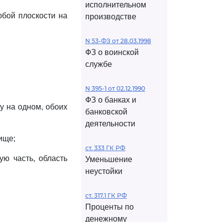
исполнительном
юбой плоскости на
производстве
N 53-ФЗ от 28.03.1998
ФЗ о воинской
службе
N 395-1 от 02.12.1990
ФЗ о банках и
у на одном, обоих
банковской
деятельности
ище;
ст. 333 ГК РФ
ую часть, область
Уменьшение
неустойки
ст. 317.1 ГК РФ
Проценты по
денежному