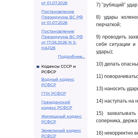
от 01.07.2026
7) "рубящий" удар 
Постановление
Президиума ВС РФ
8) удары колено
от 01.07.2026
перчаткой;
Постановление
Президиума ВС РФ
9) проводить зах
от 17.06.2026 N 5-
себя ситуации и
НАД26
удары);
Подробнее...
10) делать опасны
Кодексы СССР и
РСФСР
11) поворачиватьс
Водный кодекс
РСФСР
13) наносить удар
ГПК РСФСР
14) наступать на н
Гражданский
кодекс РСФСР
15) захватывать
Жилищный кодекс
соперника, держа
РСФСР
Земельный кодекс
16) некорректно в
РСФСР