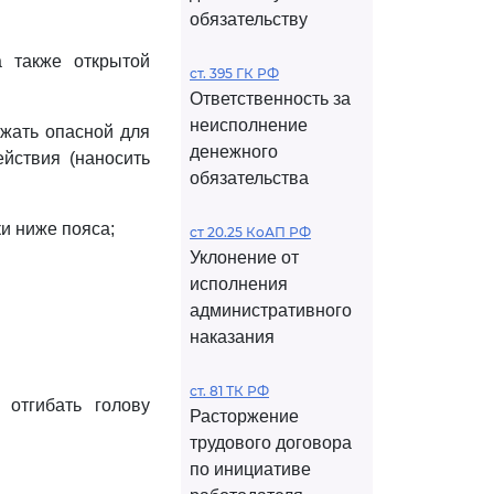
обязательству
а также открытой
ст. 395 ГК РФ
Ответственность за
неисполнение
ежать опасной для
денежного
йствия (наносить
обязательства
и ниже пояса;
ст 20.25 КоАП РФ
Уклонение от
исполнения
административного
наказания
ст. 81 ТК РФ
 отгибать голову
Расторжение
трудового договора
по инициативе