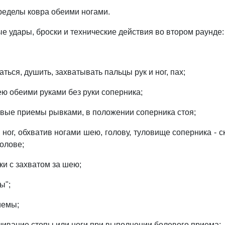
пределы ковра обеими ногами.
е удары, броски и технические действия во втором раунде:
аться, душить, захватывать пальцы рук и ног, пах;
ею обеими руками без руки соперника;
евые приемы рывками, в положении соперника стоя;
 ног, обхватив ногами шею, голову, туловище соперника - 
олове;
ки с захватом за шею;
ы";
иемы;
учивание стопы или ноги при выполнении болевого приема;