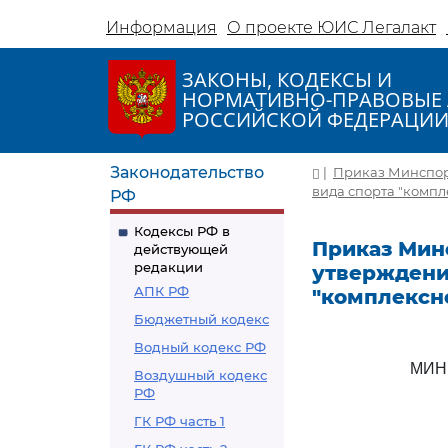
Информация
О проекте ЮИС Легалакт
ЗАКОНЫ, КОДЕКСЫ И
НОРМАТИВНО-ПРАВОВЫЕ 
РОССИЙСКОЙ ФЕДЕРАЦИ
Законодательство
|
Приказ Минспорт
вида спорта "компл
РФ
Кодексы РФ в
Приказ Минс
действующей
редакции
утверждени
АПК РФ
"комплексн
Бюджетный кодекс
Водный кодекс РФ
МИН
Воздушный кодекс
РФ
ГК РФ часть 1