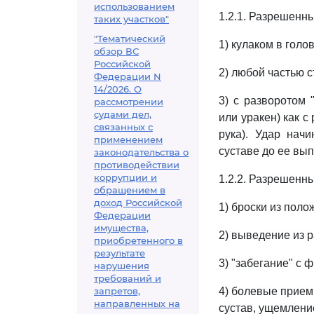
использованием
1.2.1. Разрешенн
таких участков"
"Тематический
1) кулаком в голо
обзор ВС
Российской
2) любой частью 
Федерации N
14/2026. О
3) с разворотом 
рассмотрении
судами дел,
или уракен) как с
связанных с
рука). Удар нач
применением
суставе до ее вы
законодательства о
противодействии
коррупции и
1.2.2. Разрешенн
обращением в
доход Российской
1) броски из поло
Федерации
имущества,
2) выведение из 
приобретенного в
результате
3) "забегание" с 
нарушения
требований и
запретов,
4) болевые прием
направленных на
сустав, ущемлени