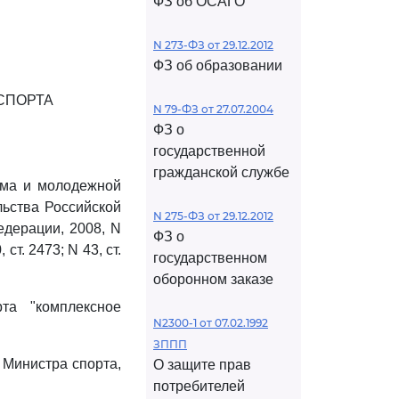
ФЗ об ОСАГО
N 273-ФЗ от 29.12.2012
ФЗ об образовании
СПОРТА
N 79-ФЗ от 27.07.2004
ФЗ о
государственной
гражданской службе
зма и молодежной
ьства Российской
N 275-ФЗ от 29.12.2012
едерации, 2008, N
ФЗ о
, ст. 2473; N 43, ст.
государственном
оборонном заказе
та "комплексное
N2300-1 от 07.02.1992
ЗППП
 Министра спорта,
О защите прав
потребителей