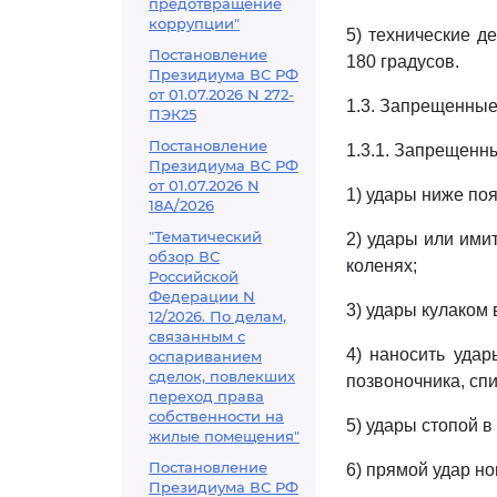
предотвращение
коррупции"
5) технические д
Постановление
180 градусов.
Президиума ВС РФ
от 01.07.2026 N 272-
1.3. Запрещенные
ПЭК25
Постановление
1.3.1. Запрещенн
Президиума ВС РФ
от 01.07.2026 N
1) удары ниже поя
18А/2026
"Тематический
2) удары или ими
обзор ВС
коленях;
Российской
Федерации N
3) удары кулаком
12/2026. По делам,
связанным с
4) наносить удар
оспариванием
сделок, повлекших
позвоночника, спи
переход права
собственности на
5) удары стопой 
жилые помещения"
Постановление
6) прямой удар но
Президиума ВС РФ