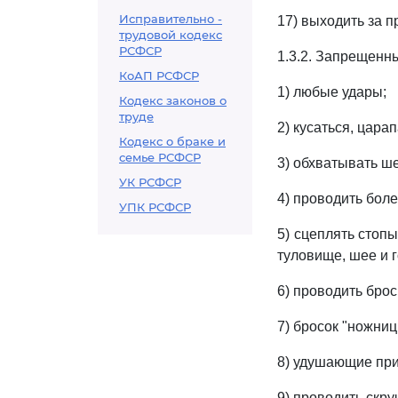
Исправительно -
17) выходить за 
трудовой кодекс
РСФСР
1.3.2. Запрещенны
КоАП РСФСР
1) любые удары;
Кодекс законов о
труде
2) кусаться, царап
Кодекс о браке и
семье РСФСР
3) обхватывать ш
УК РСФСР
4) проводить бол
УПК РСФСР
5) сцеплять стопы
туловище, шее и г
6) проводить брос
7) бросок "ножниц
8) удушающие пр
9) проводить скр