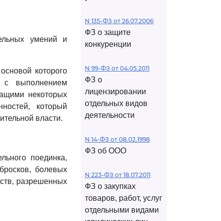
N 135-ФЗ от 26.07.2006
ФЗ о защите
ельных умений и
конкуренции
N 99-ФЗ от 04.05.2011
основой которого
ФЗ о
е с выполнением
лицензировании
жащими некоторых
отдельных видов
ностей, который
деятельности
ительной власти.
N 14-ФЗ от 08.02.1998
ФЗ об ООО
ельного поединка,
бросков, болевых
N 223-ФЗ от 18.07.2011
рств, разрешенных
ФЗ о закупках
товаров, работ, услуг
отдельными видами