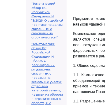
"Тематический
обзор ВС
Российской
Федерации N
Предметом комп
13/2026. О судебной
навыков ударной 
практике по делам,
связанным с
самовольным
Комплексное еди
строительством"
являются специ
"Тематический
военнослужащими
обзор ВС
федеральных ор
Российской
развивается в ра
Федерации N
11/2026. О
рассмотрении
1. Общее содержа
судами дел,
связанных с
1.1. Комплексное
правами на
объединяющий пр
земельные участки
отдельных
приемов и технич
категорий земель,
настоящими Прав
изъятых из оборота
и ограниченных в
1.2. Разрешенные
обороте, и с