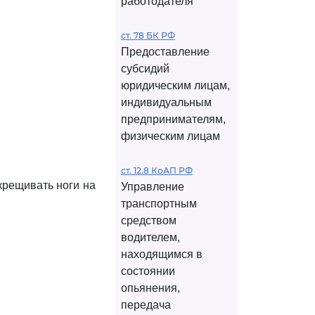
работодателя
ст. 78 БК РФ
Предоставление
субсидий
юридическим лицам,
индивидуальным
предпринимателям,
физическим лицам
ст. 12.8 КоАП РФ
скрещивать ноги на
Управление
транспортным
средством
водителем,
находящимся в
состоянии
опьянения,
передача