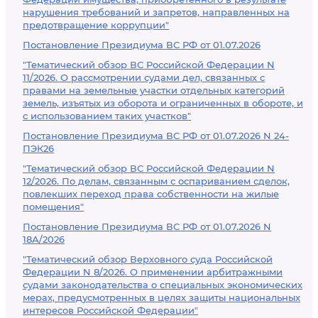
нарушения требований и запретов, направленных на
предотвращение коррупции"
Постановление Президиума ВС РФ от 01.07.2026
"Тематический обзор ВС Российской Федерации N
11/2026. О рассмотрении судами дел, связанных с
правами на земельные участки отдельных категорий
земель, изъятых из оборота и ограниченных в обороте, и
с использованием таких участков"
Постановление Президиума ВС РФ от 01.07.2026 N 24-
ПЭК26
"Тематический обзор ВС Российской Федерации N
12/2026. По делам, связанным с оспариванием сделок,
повлекших переход права собственности на жилые
помещения"
Постановление Президиума ВС РФ от 01.07.2026 N
18А/2026
"Тематический обзор Верховного суда Российской
Федерации N 8/2026. О применении арбитражными
судами законодательства о специальных экономических
мерах, предусмотренных в целях защиты национальных
интересов Российской Федерации"