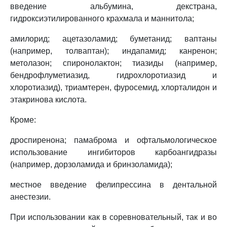
введение альбумина, декстрана,
гидроксиэтилированного крахмала и маннитола;
амилорид; ацетазоламид; буметанид; ваптаны
(например, толваптан); индапамид; канренон;
метолазон; спиронолактон; тиазиды (например,
бендрофлуметиазид, гидрохлоротиазид и
хлоротиазид), триамтерен, фуросемид, хлорталидон и
этакринова кислота.
Кроме:
дроспиренона; памаброма и офтальмологическое
использование ингибиторов карбоангидразы
(например, дорзоламида и бринзоламида);
местное введение фелипрессина в дентальной
анестезии.
При использовании как в соревновательный, так и во