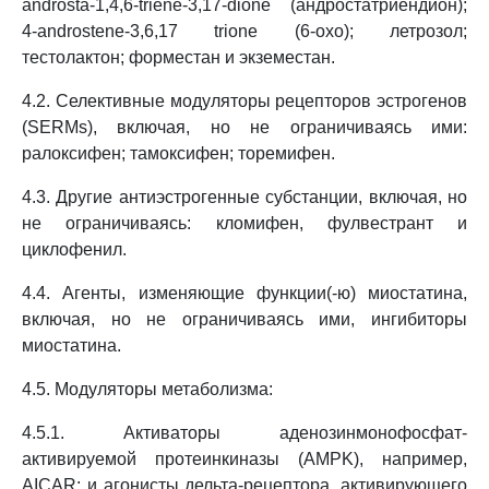
androsta-1,4,6-triene-3,17-dione (андростатриендион);
4-androstene-3,6,17 trione (6-oxo); летрозол;
тестолактон; форместан и экземестан.
4.2. Селективные модуляторы рецепторов эстрогенов
(SERMs), включая, но не ограничиваясь ими:
ралоксифен; тамоксифен; торемифен.
4.3. Другие антиэстрогенные субстанции, включая, но
не ограничиваясь: кломифен, фулвестрант и
циклофенил.
4.4. Агенты, изменяющие функции(-ю) миостатина,
включая, но не ограничиваясь ими, ингибиторы
миостатина.
4.5. Модуляторы метаболизма:
4.5.1. Активаторы аденозинмонофосфат-
активируемой протеинкиназы (AMPK), например,
AICAR; и агонисты дельта-рецептора, активирующего