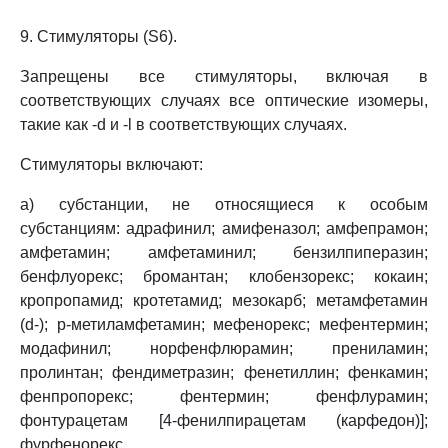
9. Стимуляторы (S6).
Запрещены все стимуляторы, включая в
соответствующих случаях все оптические изомеры,
такие как -d и -l в соответствующих случаях.
Стимуляторы включают:
а) субстанции, не относящиеся к особым
субстанциям: адрафинил; амифеназол; амфепрамон;
амфетамин; амфетаминил; бензилпиперазин;
бенфлуорекс; бромантан; клобензорекс; кокаин;
кропропамид; кротетамид; мезокарб; метамфетамин
(d-); p-метиламфетамин; мефенорекс; мефентермин;
модафинил; норфенфлюрамин; прениламин;
пролинтан; фендиметразин; фенетиллин; фенкамин;
фенпропорекс; фентермин; фенфлурамин;
фонтурацетам [4-фенилпирацетам (карфедон)];
фурфенорекс.