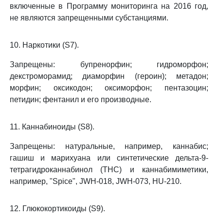
включенные в Программу мониторинга на 2016 год,
не являются запрещенными субстанциями.
10. Наркотики (S7).
Запрещены: бупренорфин; гидроморфон;
декстроморамид; диаморфин (героин); метадон;
морфин; оксикодон; оксиморфон; пентазоцин;
петидин; фентанил и его производные.
11. Каннабиноиды (S8).
Запрещены: натуральные, например, каннабис;
гашиш и марихуана или синтетические дельта-9-
тетрагидроканнабинол (THC) и каннабимиметики,
например, "Spice", JWH-018, JWH-073, HU-210.
12. Глюкокортикоиды (S9).