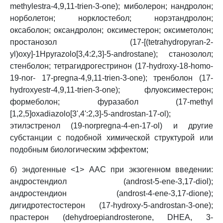
methylestra-4,9,11-trien-3-one); миболерон; нандролон;
норболетон; норклостебол; норэтандролон;
оксаболон; оксандролон; оксиместерон; оксиметолон;
простанозол (17-[(tetrahydropyran-2-
yl)oxy]-1Hpyrazolo[3,4:2,3]-5-androstane); станозолол;
стенболон; тетрагидрогестринон (17-hydroxy-18-homo-
19-nor- 17-pregna-4,9,11-trien-3-one); тренболон (17-
hydroxyestr-4,9,11-trien-3-one); флуоксиместерон;
формеболон; фуразабол (17-methyl
[1,2,5]oxadiazolo[3',4':2,3]-5-androstan-17-ol);
этилэстренол (19-norpregna-4-en-17-ol) и другие
субстанции с подобной химической структурой или
подобным биологическим эффектом;
б) эндогенные <1> ААС при экзогенном введении:
андростендиол (androst-5-ene-3,17-diol);
андростендион (androst-4-ene-3,17-dione);
дигидротестостерон (17-hydroxy-5-androstan-3-one);
прастерон (dehydroepiandrosterone, DHEA, 3-