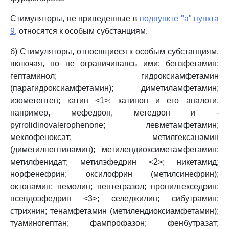
Стимуляторы, не приведенные в
подпункте "а" пункта
9
, относятся к особым субстанциям.
б) Стимуляторы, относящиеся к особым субстанциям,
включая, но не ограничиваясь ими: бензфетамин;
гептаминол; гидроксиамфетамин
(парагидроксиамфетамин); диметиламфетамин;
изометептен; катин <1>; катинон и его аналоги,
например, мефедрон, метедрон и -
pyrrolidinovalerophenone; левметамфетамин;
меклофеноксат; метилгексанамин
(диметилпентиламин); метилендиоксиметамфетамин;
метилфенидат; метилэфедрин <2>; никетамид;
норфенефрин; оксилофрин (метилсинефрин);
октопамин; пемолин; пентетразол; пропилгекседрин;
псевдоэфедрин <3>; селеджилин; сибутрамин;
стрихнин; тенамфетамин (метилендиоксиамфетамин);
туаминогептан; фампрофазон; фенбутразат;