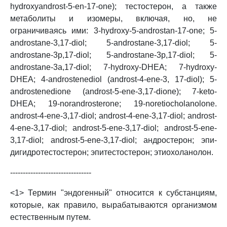
hydroxyandrost-5-en-17-one); тестостерон, а также
метаболиты и изомеры, включая, но, не
ограничиваясь ими: 3-hydroxy-5-androstan-17-one; 5-
androstane-3,17-diol; 5-androstane-3,17-diol; 5-
androstane-3p,17-diol; 5-androstane-3p,17-diol; 5-
androstane-3a,17-diol; 7-hydroxy-DHEA; 7-hydroxy-
DHEA; 4-androstenediol (androst-4-ene-3, 17-diol); 5-
androstenedione (androst-5-ene-3,17-dione); 7-keto-
DHEA; 19-norandrosterone; 19-noretiocholanolone.
androst-4-ene-3,17-diol; androst-4-ene-3,17-diol; androst-
4-ene-3,17-diol; androst-5-ene-3,17-diol; androst-5-ene-
3,17-diol; androst-5-ene-3,17-diol; андростерон; эпи-
дигидротестостерон; эпитестостерон; этиохоланолон.
--------------------------------
<1> Термин "эндогенный" относится к субстанциям,
которые, как правило, вырабатываются организмом
естественным путем.