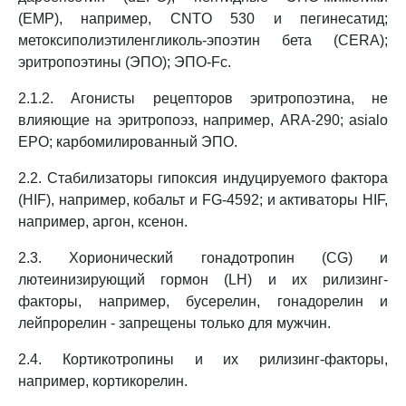
(EMP), например, CNTO 530 и пегинесатид;
метоксиполиэтиленгликоль-эпоэтин бета (CERA);
эритропоэтины (ЭПО); ЭПО-Fc.
2.1.2. Агонисты рецепторов эритропоэтина, не
влияющие на эритропоэз, например, ARA-290; asialo
EPO; карбомилированный ЭПО.
2.2. Стабилизаторы гипоксия индуцируемого фактора
(HIF), например, кобальт и FG-4592; и активаторы HIF,
например, аргон, ксенон.
2.3. Хорионический гонадотропин (CG) и
лютеинизирующий гормон (LH) и их рилизинг-
факторы, например, бусерелин, гонадорелин и
лейпрорелин - запрещены только для мужчин.
2.4. Кортикотропины и их рилизинг-факторы,
например, кортикорелин.