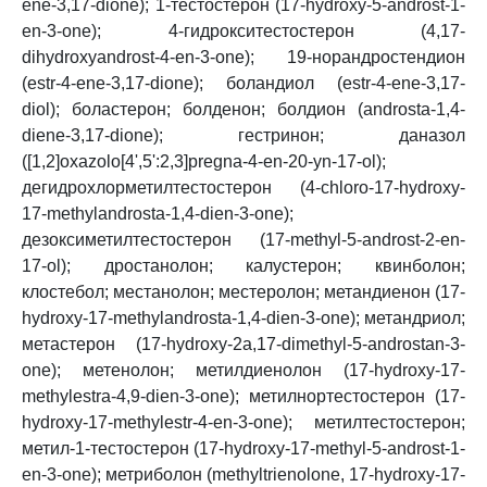
ene-3,17-dione); 1-тестостерон (17-hydroxy-5-androst-1-
en-3-one); 4-гидрокситестостерон (4,17-
dihydroxyandrost-4-en-3-one); 19-норандростендион
(estr-4-ene-3,17-dione); боландиол (estr-4-ene-3,17-
diol); боластерон; болденон; болдион (androsta-1,4-
diene-3,17-dione); гестринон; даназол
([1,2]oxazolo[4',5':2,3]pregna-4-en-20-yn-17-ol);
дегидрохлорметилтестостерон (4-chloro-17-hydroxy-
17-methylandrosta-1,4-dien-3-one);
дезоксиметилтестостерон (17-methyl-5-androst-2-en-
17-ol); дростанолон; калустерон; квинболон;
клостебол; местанолон; местеролон; метандиенон (17-
hydroxy-17-methylandrosta-1,4-dien-3-one); метандриол;
метастерон (17-hydroxy-2a,17-dimethyl-5-androstan-3-
one); метенолон; метилдиенолон (17-hydroxy-17-
methylestra-4,9-dien-3-one); метилнортестостерон (17-
hydroxy-17-methylestr-4-en-3-one); метилтестостерон;
метил-1-тестостерон (17-hydroxy-17-methyl-5-androst-1-
en-3-one); метриболон (methyltrienolone, 17-hydroxy-17-