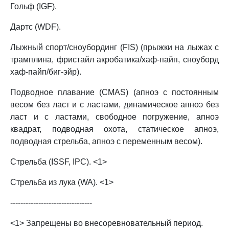
Гольф (IGF).
Дартс (WDF).
Лыжный спорт/сноубординг (FIS) (прыжки на лыжах с
трамплина, фристайл акробатика/хаф-пайп, сноуборд
хаф-пайп/биг-эйр).
Подводное плавание (CMAS) (апноэ с постоянным
весом без ласт и с ластами, динамическое апноэ без
ласт и с ластами, свободное погружение, апноэ
квадрат, подводная охота, статическое апноэ,
подводная стрельба, апноэ с переменным весом).
Стрельба (ISSF, IPC). <1>
Стрельба из лука (WA). <1>
--------------------------------
<1> Запрещены во внесоревновательный период.