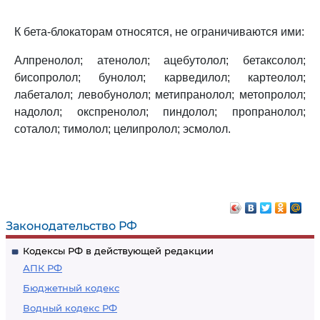
К бета-блокаторам относятся, не ограничиваются ими:
Алпренолол; атенолол; ацебутолол; бетаксолол;
бисопролол; бунолол; карведилол; картеолол;
лабеталол; левобунолол; метипранолол; метопролол;
надолол; окспренолол; пиндолол; пропранолол;
соталол; тимолол; целипролол; эсмолол.
Законодательство РФ
Кодексы РФ в действующей редакции
АПК РФ
Бюджетный кодекс
Водный кодекс РФ