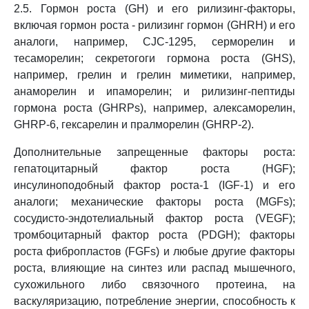
2.5. Гормон роста (GH) и его рилизинг-факторы,
включая гормон роста - рилизинг гормон (GHRH) и его
аналоги, например, CJC-1295, серморелин и
тесаморелин; секретогоги гормона роста (GHS),
например, грелин и грелин миметики, например,
анаморелин и ипаморелин; и рилизинг-пептиды
гормона роста (GHRPs), например, алексаморелин,
GHRP-6, гексарелин и пралморелин (GHRP-2).
Дополнительные запрещенные факторы роста:
гепатоцитарный фактор роста (HGF);
инсулиноподобный фактор роста-1 (IGF-1) и его
аналоги; механические факторы роста (MGFs);
сосудисто-эндотелиальный фактор роста (VEGF);
тромбоцитарный фактор роста (PDGH); факторы
роста фибропластов (FGFs) и любые другие факторы
роста, влияющие на синтез или распад мышечного,
сухожильного либо связочного протеина, на
васкуляризацию, потребление энергии, способность к