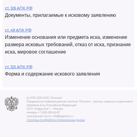
ст. 126 АПК РФ
Документы, прилагаемые к исковому заявлению
ст. 49 АПК РФ
Изменение основания или предмета иска, изменение
размера исковых требований, отказ от иска, признание
иска, мировое соглашение
ст. 125 АПК РФ
Форма и содержание искового заявления
(c) 2015-2026 ЮИС Легалакт
Юридическая информационная система "Легалакт - законы, кодексы и нормативно-
правовые акты Российской Федерации"
ООО "Инфра-Бит", г. Москва.
телефон +7 (910) 050-65-67
электронная почта: info@legalacts.ru
Политика по обработке персональных данных