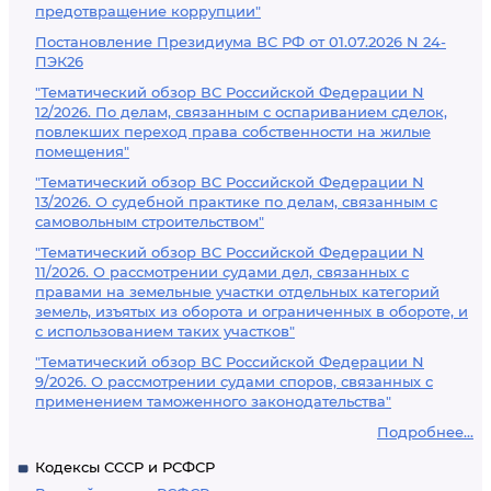
предотвращение коррупции"
Постановление Президиума ВС РФ от 01.07.2026 N 24-
ПЭК26
"Тематический обзор ВС Российской Федерации N
12/2026. По делам, связанным с оспариванием сделок,
повлекших переход права собственности на жилые
помещения"
"Тематический обзор ВС Российской Федерации N
13/2026. О судебной практике по делам, связанным с
самовольным строительством"
"Тематический обзор ВС Российской Федерации N
11/2026. О рассмотрении судами дел, связанных с
правами на земельные участки отдельных категорий
земель, изъятых из оборота и ограниченных в обороте, и
с использованием таких участков"
"Тематический обзор ВС Российской Федерации N
9/2026. О рассмотрении судами споров, связанных с
применением таможенного законодательства"
Подробнее...
Кодексы СССР и РСФСР