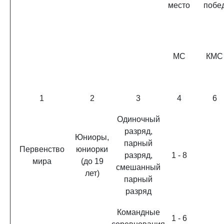
место
побе
МС
КМС
1
2
3
4
6
Одиночный
разряд,
Юниоры,
парный
Первенство
юниорки
разряд,
1 - 8
мира
(до 19
смешанный
лет)
парный
разряд
Командные
1 - 6