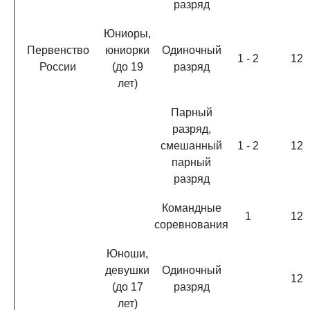
разряд
Юниоры,
Первенство
юниорки
Одиночный
1 - 2
12
России
(до 19
разряд
лет)
Парный
разряд,
смешанный
1 - 2
12
парный
разряд
Командные
1
12
соревнования
Юноши,
девушки
Одиночный
12
(до 17
разряд
лет)