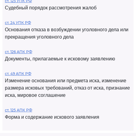
ст. 125 УПК РФ
Судебный порядок рассмотрения жалоб
ст. 24 УПК РФ
Основания отказа в возбуждении уголовного дела или
прекращения уголовного дела
ст. 126 АПК РФ
Документы, прилагаемые к исковому заявлению
ст. 49 АПК РФ
Изменение основания или предмета иска, изменение
размера исковых требований, отказ от иска, признание
иска, мировое соглашение
ст. 125 АПК РФ
Форма и содержание искового заявления