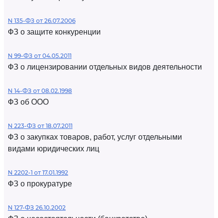
N 135-ФЗ от 26.07.2006
ФЗ о защите конкуренции
N 99-ФЗ от 04.05.2011
ФЗ о лицензировании отдельных видов деятельности
N 14-ФЗ от 08.02.1998
ФЗ об ООО
N 223-ФЗ от 18.07.2011
ФЗ о закупках товаров, работ, услуг отдельными
видами юридических лиц
N 2202-1 от 17.01.1992
ФЗ о прокуратуре
N 127-ФЗ 26.10.2002