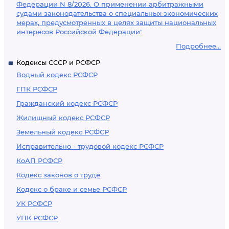
Федерации N 8/2026. О применении арбитражными
судами законодательства о специальных экономических
мерах, предусмотренных в целях защиты национальных
интересов Российской Федерации"
Подробнее...
Кодексы СССР и РСФСР
Водный кодекс РСФСР
ГПК РСФСР
Гражданский кодекс РСФСР
Жилищный кодекс РСФСР
Земельный кодекс РСФСР
Исправительно - трудовой кодекс РСФСР
КоАП РСФСР
Кодекс законов о труде
Кодекс о браке и семье РСФСР
УК РСФСР
УПК РСФСР