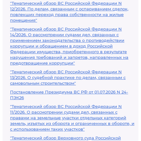
"Тематический обзор ВС Российской Федерации N
12/2026. По делам, связанным с оспариванием сделок,
повлекших переход права собственности на жилые
помещения"
"Тематический обзор ВС Российской Федерации N
14/2026. О рассмотрении судами дел, связанных с
применением законодательства о противодействии
коррупции и обращением в доход Российской
Федерации имущества, приобретенного в результате
нарушения требований и запретов, направленных на
предотвращение коррупции"
"Тематический обзор ВС Российской Федерации N
13/2026. О судебной практике по делам, связанным с
самовольным строительством"
Постановление Президиума ВС РФ от 01.07.2026 N 24-
ПЭК26
"Тематический обзор ВС Российской Федерации N
11/2026. О рассмотрении судами дел, связанных с
правами на земельные участки отдельных категорий
земель, изъятых из оборота и ограниченных в обороте, и
с использованием таких участков"
"Тематический обзор Верховного суда Российской