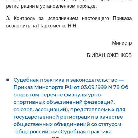
регистрации в установленном порядке.
3. Контроль за исполнением настоящего Приказа
возложить на Пархоменко Н.Н.
Министр
Б.ИВАНЮЖЕНКОВ
Судебная практика и законодательство —
Приказ Минспорта РФ от 03.09.1999 N 78 Об
открытом перечне физкультурно-
спортивных объединений федераций,
союзов, ассоциаций), представляемых для
государственной регистрации в качестве
общественных объединений со статусом
"общероссийскиеСудебная практика