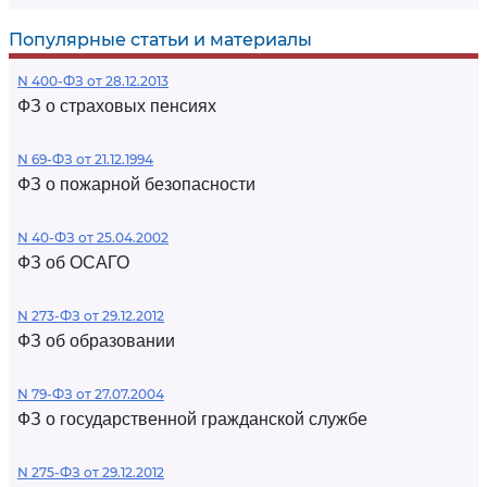
Популярные статьи и материалы
N 400-ФЗ от 28.12.2013
ФЗ о страховых пенсиях
N 69-ФЗ от 21.12.1994
ФЗ о пожарной безопасности
N 40-ФЗ от 25.04.2002
ФЗ об ОСАГО
N 273-ФЗ от 29.12.2012
ФЗ об образовании
N 79-ФЗ от 27.07.2004
ФЗ о государственной гражданской службе
N 275-ФЗ от 29.12.2012