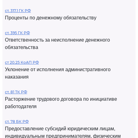
ст. 317.1 ГК РФ
Проценты по денежному обязательству
ст. 395 ГК РФ
Ответственность за неисполнение денежного
обязательства
ст 20.25 КоАП РФ
Уклонение от исполнения административного
наказания
ст. 81 ТК РФ
Расторжение трудового договора по инициативе
работодателя
ст. 78 БК РФ
Предоставление субсидий юридическим лицам,
индивидуальным предпринимателям, физическим