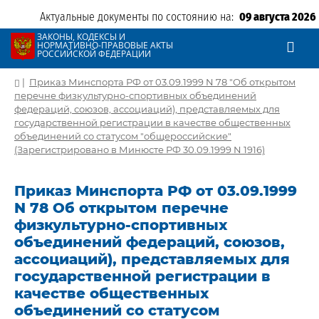
Актуальные документы по состоянию на:
09 августа 2026
ЗАКОНЫ, КОДЕКСЫ И
НОРМАТИВНО-ПРАВОВЫЕ АКТЫ
РОССИЙСКОЙ ФЕДЕРАЦИИ
|
Приказ Минспорта РФ от 03.09.1999 N 78 "Об открытом
перечне физкультурно-спортивных объединений
федераций, союзов, ассоциаций), представляемых для
государственной регистрации в качестве общественных
объединений со статусом "общероссийские"
(Зарегистрировано в Минюсте РФ 30.09.1999 N 1916)
Приказ Минспорта РФ от 03.09.1999
N 78 Об открытом перечне
физкультурно-спортивных
объединений федераций, союзов,
ассоциаций), представляемых для
государственной регистрации в
качестве общественных
объединений со статусом