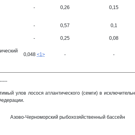
-
0,26
0,15
-
0,57
0,1
-
0,25
0,08
ический
0,048
<1>
-
-
-----
имый улов лосося атлантического (семги) в исключитель
Федерации.
Азово-Черноморский рыбохозяйственный бассейн