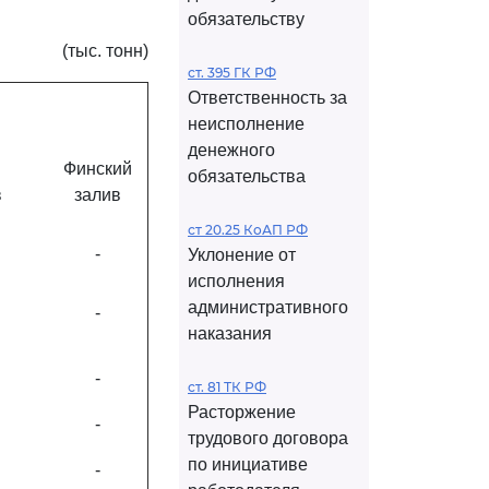
обязательству
(тыс. тонн)
ст. 395 ГК РФ
Ответственность за
неисполнение
денежного
Финский
обязательства
в
залив
ст 20.25 КоАП РФ
-
Уклонение от
исполнения
административного
-
наказания
-
ст. 81 ТК РФ
Расторжение
-
трудового договора
по инициативе
-