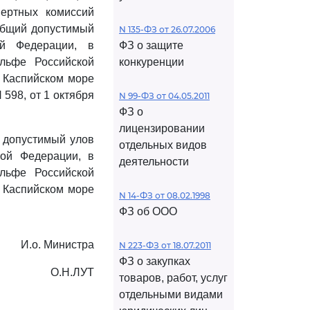
пертных комиссий
общий допустимый
N 135-ФЗ от 26.07.2006
ой Федерации, в
ФЗ о защите
льфе Российской
конкуренции
и Каспийском море
 598, от 1 октября
N 99-ФЗ от 04.05.2011
ФЗ о
лицензировании
 допустимый улов
отдельных видов
кой Федерации, в
деятельности
льфе Российской
и Каспийском море
N 14-ФЗ от 08.02.1998
ФЗ об ООО
И.о. Министра
N 223-ФЗ от 18.07.2011
ФЗ о закупках
О.Н.ЛУТ
товаров, работ, услуг
отдельными видами