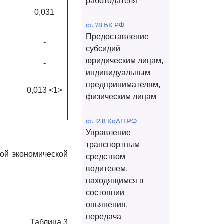
работодателя
0,031
ст. 78 БК РФ
Предоставление
-
субсидий
юридическим лицам,
-
индивидуальным
предпринимателям,
0,013 <1>
физическим лицам
ст. 12.8 КоАП РФ
Управление
транспортным
ной экономической
средством
водителем,
находящимся в
состоянии
опьянения,
передача
Таблица 3