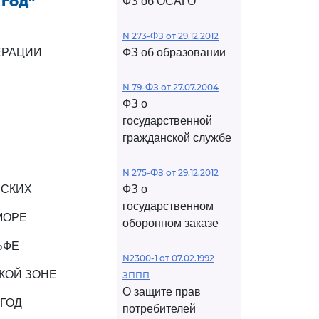
год"
ФЗ об ОСАГО
N 273-ФЗ от 29.12.2012
ЕРАЦИИ
ФЗ об образовании
N 79-ФЗ от 27.07.2004
ФЗ о
государственной
гражданской службе
N 275-ФЗ от 29.12.2012
РСКИХ
ФЗ о
государственном
МОРЕ
оборонном заказе
ЬФЕ
N2300-1 от 07.02.1992
КОЙ ЗОНЕ
ЗППП
О защите прав
ГОД
потребителей