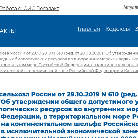
Актуал
Работа с ЮИС Легалакт
Главная
Кодексы
АКТЫ
И
за России от 29.10.2019 N 610 (ред. от 28.08.2020) "Об утвержден
водных биологических ресурсов во внутренних морских водах Р
иториальном море Российской Федерации, на континентальном 
ючительной экономической зоне Российской Федерации и Каспи
льхоза России от 29.10.2019 N 610 (ред.
 "Об утверждении общего допустимого 
логических ресурсов во внутренних мо
 Федерации, в территориальном море Р
 на континентальном шельфе Российск
 в исключительной экономической зоне