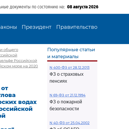
ьные документы по состоянию на:
08 августа 2026
Законы
Президент
Правительство
Популярные статьи
ии общего
оссийской
и материалы
шельфе Российской
йском море на 2020
N 400-ФЗ от 28.12.2013
ФЗ о страховых
пенсиях
 от
улова
N 69-ФЗ от 21.12.1994
рских водах
ФЗ о пожарной
оссийской
безопасности
ой
N 40-ФЗ от 25.04.2002