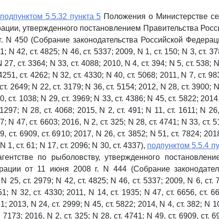
подпунктом 5.5.32 пункта 5
Положения о Министерстве сел
ации, утвержденного постановлением Правительства Рос
г. N 450 (Собрание законодательства Российской Федерации
; N 42, ст. 4825; N 46, ст. 5337; 2009, N 1, ст. 150; N 3, ст. 37
N 27, ст. 3364; N 33, ст. 4088; 2010, N 4, ст. 394; N 5, ст. 538; 
 4251, ст. 4262; N 32, ст. 4330; N 40, ст. 5068; 2011, N 7, ст. 98
 ст. 2649; N 22, ст. 3179; N 36, ст. 5154; 2012, N 28, ст. 3900; N
0, ст. 1038; N 29, ст. 3969; N 33, ст. 4386; N 45, ст. 5822; 2014,
 1297; N 28, ст. 4068; 2015, N 2, ст. 491; N 11, ст. 1611; N 26,
7; N 47, ст. 6603; 2016, N 2, ст. 325; N 28, ст. 4741; N 33, ст. 5
9, ст. 6909, ст. 6910; 2017, N 26, ст. 3852; N 51, ст. 7824; 201
N 1, ст. 61; N 17, ст. 2096; N 30, ст. 4337),
подпунктом 5.5.4 пу
гентстве по рыболовству, утвержденного постановлени
рации от 11 июня 2008 г. N 444 (Собрание законодател
 25, ст. 2979; N 42, ст. 4825; N 46, ст. 5337; 2009, N 6, ст. 7
1; N 32, ст. 4330; 2011, N 14, ст. 1935; N 47, ст. 6656, ст. 6
1; 2013, N 24, ст. 2999; N 45, ст. 5822; 2014, N 4, ст. 382; N 1
т. 7173; 2016, N 2, ст. 325; N 28, ст. 4741; N 49, ст. 6909, ст. 6