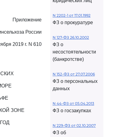
юридических лиц
N 2202-1 от 17.01.1992
Приложение
ФЗ о прокуратуре
инсельхоза России
N 127-ФЗ 26.10.2002
тября 2019 г. N 610
ФЗ о
несостоятельности
(банкротстве)
РСКИХ
N 152-ФЗ от 27.07.2006
ФЗ о персональных
МОРЕ
данных
ЬФЕ
N 44-ФЗ от 05.04.2013
КОЙ ЗОНЕ
ФЗ о госзакупках
ГОД
N 229-ФЗ от 02.10.2007
ФЗ об