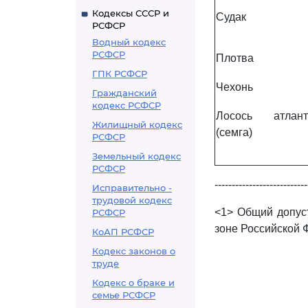
Кодексы СССР и
Судак
РСФСР
Водный кодекс
РСФСР
Плотва
ГПК РСФСР
Чехонь
Гражданский
кодекс РСФСР
Лосось атлант
Жилищный кодекс
(семга)
РСФСР
Земельный кодекс
РСФСР
---------------------------
Исправительно -
трудовой кодекс
<1> Общий допуст
РСФСР
зоне Российской 
КоАП РСФСР
Кодекс законов о
труде
Кодекс о браке и
семье РСФСР