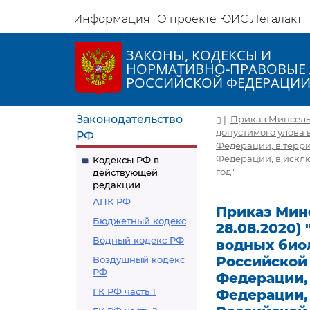
Информация
О проекте ЮИС Легалакт
ЗАКОНЫ, КОДЕКСЫ И
НОРМАТИВНО-ПРАВОВЫЕ 
РОССИЙСКОЙ ФЕДЕРАЦИ
Законодательство
|
Приказ Минсельхо
допустимого улова 
РФ
Федерации, в терр
Федерации, в искл
Кодексы РФ в
год"
действующей
редакции
АПК РФ
Приказ Минсе
Бюджетный кодекс
28.08.2020)
Водный кодекс РФ
водных био
Российской
Воздушный кодекс
РФ
Федерации,
ГК РФ часть 1
Федерации,