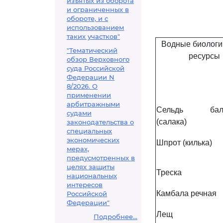
изъятых из оборота
и ограниченных в
обороте, и с
использованием
таких участков"
Водные биологи
"Тематический
ресурсы
обзор Верховного
суда Российской
Федерации N
8/2026. О
применении
арбитражными
Сельдь балт
судами
(салака)
законодательства о
специальных
экономических
Шпрот (килька)
мерах,
предусмотренных в
целях защиты
Треска
национальных
интересов
Камбала речная
Российской
Федерации"
Лещ
Подробнее...