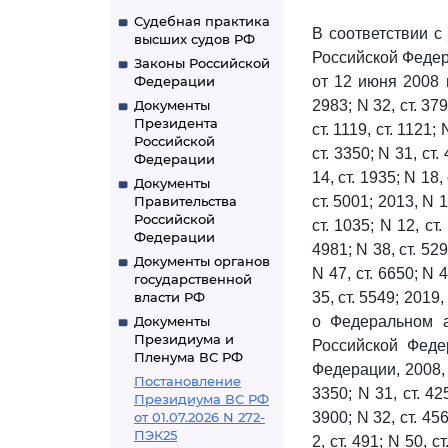
Судебная практика
В соответствии с
высших судов РФ
Российской Федер
Законы Российской
Федерации
от 12 июня 2008 
Документы
2983; N 32, ст. 3791
Президента
ст. 1119, ст. 1121; 
Российской
ст. 3350; N 31, ст.
Федерации
14, ст. 1935; N 18,
Документы
Правительства
ст. 5001; 2013, N 1
Российской
ст. 1035; N 12, ст.
Федерации
4981; N 38, ст. 529
Документы органов
N 47, ст. 6650; N 4
государственной
власти РФ
35, ст. 5549; 2019, 
Документы
о Федеральном а
Президиума и
Российской Феде
Пленума ВС РФ
Федерации, 2008, N
Постановление
3350; N 31, ст. 425
Президиума ВС РФ
от 01.07.2026 N 272-
3900; N 32, ст. 456
ПЭК25
2, ст. 491; N 50, с