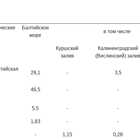
ческие
Балтийское
в том числе
море
Куршский
Калининградский
залив
(Вислинский) зали
ийская
29,1
-
3,5
46,5
-
-
5,5
-
-
1,83
-
-
-
1,15
0,28