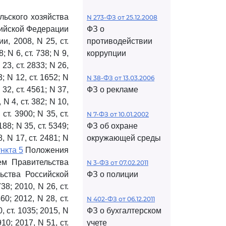
ьского хозяйства
N 273-ФЗ от 25.12.2008
сийской Федерации
ФЗ о
, 2008, N 25, ст.
противодействии
8; N 6, ст. 738; N 9,
коррупции
N 23, ст. 2833; N 26,
3; N 12, ст. 1652; N
N 38-ФЗ от 13.03.2006
 32, ст. 4561; N 37,
ФЗ о рекламе
 N 4, ст. 382; N 10,
 ст. 3900; N 35, ст.
N 7-ФЗ от 10.01.2002
188; N 35, ст. 5349;
ФЗ об охране
8, N 17, ст. 2481; N
окружающей среды
нкта 5
Положения
ем Правительства
N 3-ФЗ от 07.02.2011
ьства Российской
ФЗ о полиции
38; 2010, N 26, ст.
660; 2012, N 28, ст.
N 402-ФЗ от 06.12.2011
0, ст. 1035; 2015, N
ФЗ о бухгалтерском
910; 2017, N 51, ст.
учете