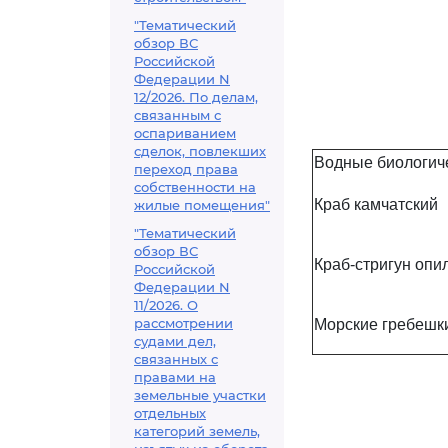
"Тематический
обзор ВС
Российской
Федерации N
12/2026. По делам,
связанным с
оспариванием
сделок, повлекших
Водные биологич
переход права
собственности на
Краб камчатский
жилые помещения"
"Тематический
обзор ВС
Краб-стригун опи
Российской
Федерации N
11/2026. О
рассмотрении
Морские гребешк
судами дел,
связанных с
правами на
земельные участки
отдельных
категорий земель,