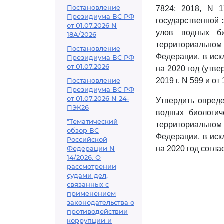
Постановление
7824; 2018, N 1
Президиума ВС РФ
государственной
от 01.07.2026 N
улов водных би
18А/2026
территориально
Постановление
Федерации, в иск
Президиума ВС РФ
от 01.07.2026
на 2020 год (утве
Постановление
2019 г. N 599 и от
Президиума ВС РФ
от 01.07.2026 N 24-
Утвердить опред
ПЭК26
водных биологич
"Тематический
территориально
обзор ВС
Федерации, в иск
Российской
Федерации N
на 2020 год согл
14/2026. О
рассмотрении
судами дел,
связанных с
применением
законодательства о
противодействии
коррупции и