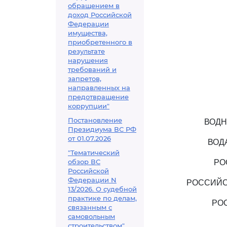
обращением в
доход Российской
Федерации
имущества,
приобретенного в
результате
нарушения
требований и
запретов,
направленных на
предотвращение
коррупции"
Постановление
ВОДН
Президиума ВС РФ
от 01.07.2026
ВОД
"Тематический
обзор ВС
РО
Российской
Федерации N
РОССИЙС
13/2026. О судебной
практике по делам,
РО
связанным с
самовольным
строительством"