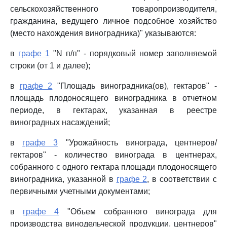
сельскохозяйственного товаропроизводителя,
гражданина, ведущего личное подсобное хозяйство
(место нахождения виноградника)" указываются:
в
графе 1
"N п/п" - порядковый номер заполняемой
строки (от 1 и далее);
в
графе 2
"Площадь виноградника(ов), гектаров" -
площадь плодоносящего виноградника в отчетном
периоде, в гектарах, указанная в реестре
виноградных насаждений;
в
графе 3
"Урожайность винограда, центнеров/
гектаров" - количество винограда в центнерах,
собранного с одного гектара площади плодоносящего
виноградника, указанной в
графе 2
, в соответствии с
первичными учетными документами;
в
графе 4
"Объем собранного винограда для
производства винодельческой продукции, центнеров"