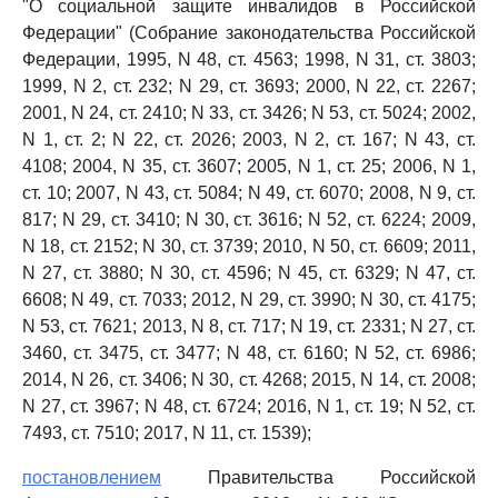
"О социальной защите инвалидов в Российской
Федерации" (Собрание законодательства Российской
Федерации, 1995, N 48, ст. 4563; 1998, N 31, ст. 3803;
1999, N 2, ст. 232; N 29, ст. 3693; 2000, N 22, ст. 2267;
2001, N 24, ст. 2410; N 33, ст. 3426; N 53, ст. 5024; 2002,
N 1, ст. 2; N 22, ст. 2026; 2003, N 2, ст. 167; N 43, ст.
4108; 2004, N 35, ст. 3607; 2005, N 1, ст. 25; 2006, N 1,
ст. 10; 2007, N 43, ст. 5084; N 49, ст. 6070; 2008, N 9, ст.
817; N 29, ст. 3410; N 30, ст. 3616; N 52, ст. 6224; 2009,
N 18, ст. 2152; N 30, ст. 3739; 2010, N 50, ст. 6609; 2011,
N 27, ст. 3880; N 30, ст. 4596; N 45, ст. 6329; N 47, ст.
6608; N 49, ст. 7033; 2012, N 29, ст. 3990; N 30, ст. 4175;
N 53, ст. 7621; 2013, N 8, ст. 717; N 19, ст. 2331; N 27, ст.
3460, ст. 3475, ст. 3477; N 48, ст. 6160; N 52, ст. 6986;
2014, N 26, ст. 3406; N 30, ст. 4268; 2015, N 14, ст. 2008;
N 27, ст. 3967; N 48, ст. 6724; 2016, N 1, ст. 19; N 52, ст.
7493, ст. 7510; 2017, N 11, ст. 1539);
постановлением
Правительства Российской