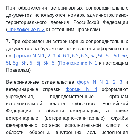
При оформлении ветеринарных сопроводительных
документов используются номера административно-
территориального деления Российской Федерации
(
Приложение N 2
к настоящим Правилам).
7. При оформлении ветеринарных сопроводительных
документов на бумажном носителе они оформляются
по
формам N N 1
,
2
,
3
,
4
,
6.1
,
6.2
,
6.3
,
5a
,
5b
,
5c
,
5d
,
5e
,
5f
,
5g
,
5h
,
5i
,
5j
,
5k
,
5l
(
Приложение N 1
к настоящим
Правилам).
Ветеринарные свидетельства
форм N N 1
,
2
,
3
и
ветеринарные справки
формы N 4
оформляют
учреждения, подведомственные органам
исполнительной власти субъектов Российской
Федерации в области ветеринарии, а также
ветеринарные (ветеринарно-санитарные) службы
федеральных органов исполнительной власти в
области обороны, внутренних дел, исполнения