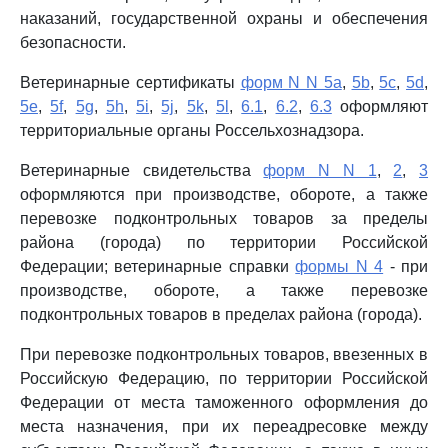
наказаний, государственной охраны и обеспечения
безопасности.
Ветеринарные сертификаты
форм N N 5a
,
5b
,
5c
,
5d
,
5e
,
5f
,
5g
,
5h
,
5i
,
5j
,
5k
,
5l
,
6.1
,
6.2
,
6.3
оформляют
территориальные органы Россельхознадзора.
Ветеринарные свидетельства
форм N N 1
,
2
,
3
оформляются при производстве, обороте, а также
перевозке подконтрольных товаров за пределы
района (города) по территории Российской
Федерации; ветеринарные справки
формы N 4
- при
производстве, обороте, а также перевозке
подконтрольных товаров в пределах района (города).
При перевозке подконтрольных товаров, ввезенных в
Российскую Федерацию, по территории Российской
Федерации от места таможенного оформления до
места назначения, при их переадресовке между