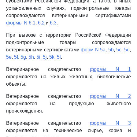
субъектами Российской Федерации, а также в иных
установленных случаях, подконтрольные товары
сопровождаются ветеринарными сертификатами
формы N 6.1
,
6.2
и
6.3
.
При вывозе с территории Российской Федерации
подконтрольные товары сопровождаются
ветеринарными сертификатами
форм N 5a
,
5b
,
5c
,
5d
,
5e
,
5f
,
5g
,
5h
,
5i
,
5j
,
5k
,
5l
.
Ветеринарное свидетельство
формы N 1
оформляется на живых животных, биологические
объекты.
Ветеринарное свидетельство
формы N 2
оформляется на продукцию животного
происхождения.
Ветеринарное свидетельство
формы N 3
оформляется на техническое сырье, корма и