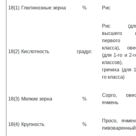
18(1)
Глютинозные зерна
%
Рис
Рис (дл
высшего 
первого
класса), ове
18(2)
Кислотность
градус
(для 1-го и 2-г
классов),
гречиха (для 1
го класса)
Сорго, овес
18(3)
Мелкие зерна
%
ячмень
Просо, ячмен
18(4)
Крупность
%
пивоваренный