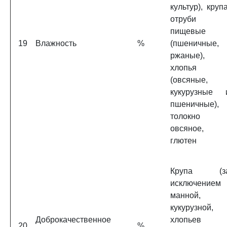
культур), крупа
отруби
пищевые
19
Влажность
%
(пшеничные,
ржаные),
хлопья
(овсяные,
кукурузные 
пшеничные),
толокно
овсяное,
глютен
Крупа (з
исключением
манной,
кукурузной,
Доброкачественное
хлопьев
20
%