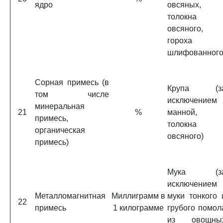
ядро
овсяных,
толокна
овсяного,
гороха
шлифованного
Сорная примесь (в
Крупа (з
том числе
исключением
минеральная
21
%
манной,
примесь,
толокна
органическая
овсяного)
примесь)
Мука (з
исключением
Металломагнитная
Миллиграмм в
муки тонкого 
22
примесь
1 килограмме
грубого помол
из овощны