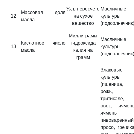
%, в пересчете
Масличные
Массовая доля
12
на сухое
культуры
масла
вещество
(подсолнечник
Миллиграмм
Масличные
Кислотное число
гидроксида
13
культуры
масла
калия на
(подсолнечник
грамм
Злаковые
культуры
(пшеница,
рожь,
тритикале,
овес, ячмень
ячмень
пивоваренный
просо, гречиха