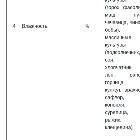
(горох, фасоль
маш, нут
чечевица, чина
4
Влажность
%
бобы),
масличные
культуры
(подсолнечник,
соя,
хлопчатник,
лен, рапс
горчица,
кунжут, арахис
сафлор,
конопля,
сурепица,
рыжик,
клещевина)