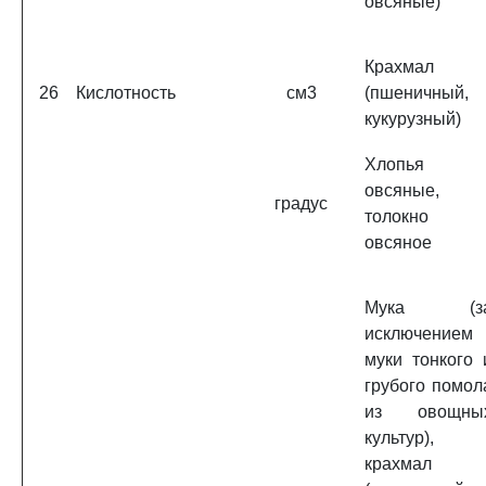
овсяные)
Крахмал
26
Кислотность
см3
(пшеничный,
кукурузный)
Хлопья
овсяные,
градус
толокно
овсяное
Мука (з
исключением
муки тонкого 
грубого помол
из овощны
культур),
крахмал