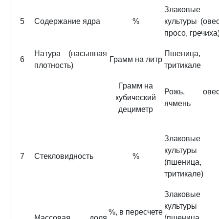
Злаковые
5
Содержание ядра
%
культуры (овес
просо, гречиха
Натура (насыпная
Пшеница,
6
Грамм на литр
плотность)
тритикале
Грамм на
Рожь, овес
кубический
ячмень
дециметр
Злаковые
культуры
7
Стекловидность
%
(пшеница,
тритикале)
Злаковые
культуры
%, в пересчете
Массовая доля
(пшеница,