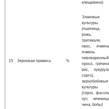
клещевина)
Злаковые
культуры
(пшеница,
рожь,
тритикале,
овес, ячмень
ячмень
пивоваренный
15
Зерновая примесь
%
просо, гречиха
рис, кукуруза
сорго),
зернобобовые
культуры
(горох, фасоль
нут, чечевица
чина, бобы)