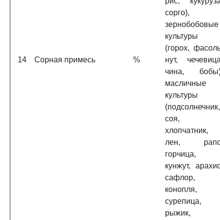
рис, кукуруза
сорго),
зернобобовые
культуры
(горох, фасоль
14
Сорная примесь
%
нут, чечевица
чина, бобы)
масличные
культуры
(подсолнечник,
соя,
хлопчатник,
лен, рапс
горчица,
кунжут, арахис
сафлор,
конопля,
сурепица,
рыжик,