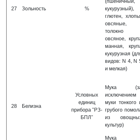
(пшеничный,
27
Зольность
%
кукурузный),
глютен, хлопь
овсяные,
толокно
овсяное, круп
манная, круп
кукурузная (дл
видов: N 4, N 
и мелкая)
Мука (з
Условных
исключением
единиц
муки тонкого 
28
Белизна
прибора "РЗ-
грубого помол
БПЛ"
из овощны
культур)
Мука