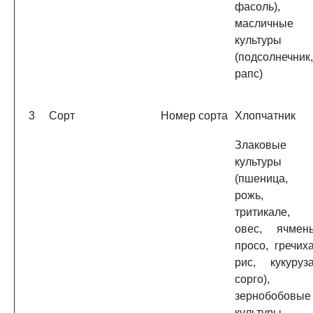
фасоль),
масличные
культуры
(подсолнечник,
рапс)
3
Сорт
Номер сорта
Хлопчатник
Злаковые
культуры
(пшеница,
рожь,
тритикале,
овес, ячмень
просо, гречиха
рис, кукуруза
сорго),
зернобобовые
культуры