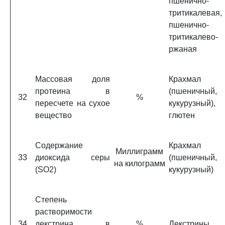
пшенично-
тритикалевая,
пшенично-
тритикалево-
ржаная
Массовая доля
Крахмал
протеина в
(пшеничный,
32
%
пересчете на сухое
кукурузный),
вещество
глютен
Содержание
Крахмал
Миллиграмм
33
диоксида серы
(пшеничный,
на килограмм
(SO2)
кукурузный)
Степень
растворимости
34
декстрина в
%
Декстрины