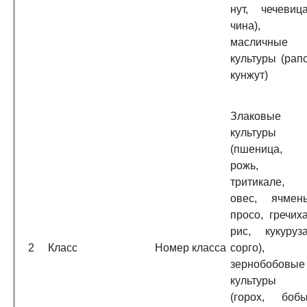
нут, чечевица
чина),
масличные
культуры (рапс
кунжут)
Злаковые
культуры
(пшеница,
рожь,
тритикале,
овес, ячмень
просо, гречиха
рис, кукуруза
2
Класс
Номер класса
сорго),
зернобобовые
культуры
(горох, бобы