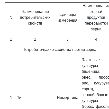
Наименовани
Наименование
зерна/
Единицы
N
потребительских
продуктов
измерения
свойств
переработки
зерна
1
2
3
4
I. Потребительские свойства партии зерна
Злаковые
культуры
(пшеница,
овес, просо
рис, кукуруза
сорго),
зернобобовые
1
Тип
Номер типа
культуры
(горох, фасоль