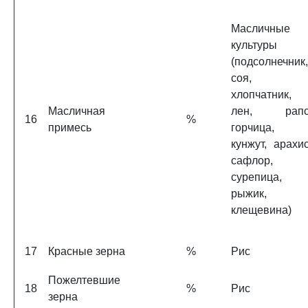
Масличные
культуры
(подсолнечник,
соя,
хлопчатник,
Масличная
лен, рапс
16
%
примесь
горчица,
кунжут, арахис
сафлор,
сурепица,
рыжик,
клещевина)
17
Красные зерна
%
Рис
Пожелтевшие
18
%
Рис
зерна