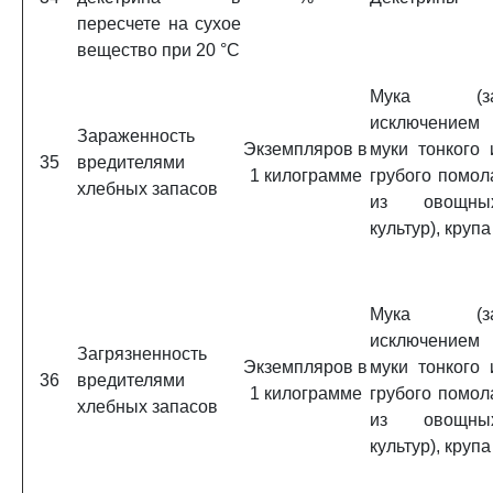
пересчете на сухое
вещество при 20 °C
Мука (з
исключением
Зараженность
Экземпляров в
муки тонкого 
35
вредителями
1 килограмме
грубого помол
хлебных запасов
из овощны
культур), крупа
Мука (з
исключением
Загрязненность
Экземпляров в
муки тонкого 
36
вредителями
1 килограмме
грубого помол
хлебных запасов
из овощны
культур), крупа