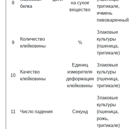
8
на сухое
белка
тритикале,
вещество
ячмень
пивоваренный
Злаковые
Количество
культуры
9
%
клейковины
(пшеница,
тритикале)
Единиц
Злаковые
Качество
измерителя
культуры
10
клейковины
деформации
(пшеница,
клейковины
тритикале)
Злаковые
культуры
11
Число падения
Секунд
(пшеница,
рожь,
тритикале)