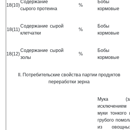
Содержание
Бобы
18(10)
%
сырого протеина
кормовые
Содержание сырой
Бобы
18(11)
%
клетчатки
кормовые
Содержание сырой
Бобы
18(12)
%
золы
кормовые
II. Потребительские свойства партии продуктов
переработки зерна
Мука (з
исключением
муки тонкого 
грубого помол
из овощны