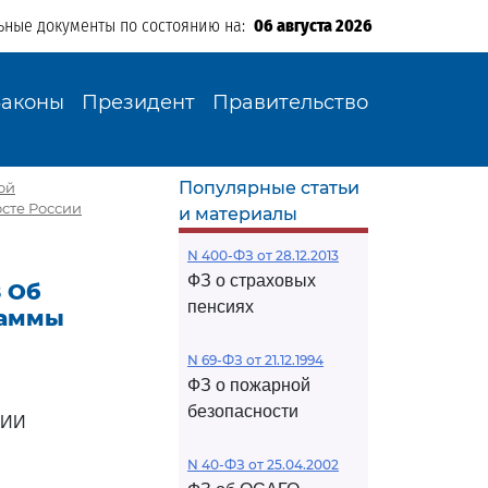
ьные документы по состоянию на:
06 августа 2026
Законы
Президент
Правительство
Популярные статьи
ой
сте России
и материалы
N 400-ФЗ от 28.12.2013
ФЗ о страховых
8 Об
пенсиях
раммы
N 69-ФЗ от 21.12.1994
ФЗ о пожарной
безопасности
ЦИИ
N 40-ФЗ от 25.04.2002