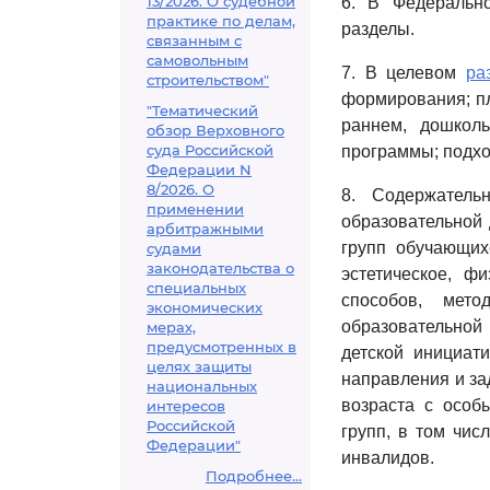
13/2026. О судебной
6. В Федеральн
практике по делам,
разделы.
связанным с
самовольным
7. В целевом
ра
строительством"
формирования; п
"Тематический
раннем, дошкол
обзор Верховного
суда Российской
программы; подхо
Федерации N
8/2026. О
8. Содержател
применении
образовательной 
арбитражными
групп обучающихс
судами
законодательства о
эстетическое, ф
специальных
способов, мет
экономических
образовательной
мерах,
предусмотренных в
детской инициат
целях защиты
направления и за
национальных
возраста с особ
интересов
Российской
групп, в том чис
Федерации"
инвалидов.
Подробнее...