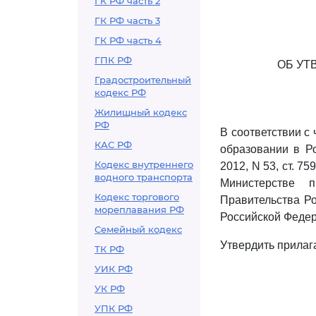
ГК РФ часть 2
ГК РФ часть 3
ГК РФ часть 4
ГПК РФ
ОБ УТ
Градостроительный
кодекс РФ
Жилищный кодекс
РФ
В соответствии с 
КАС РФ
образовании в Р
Кодекс внутреннего
2012, N 53, ст. 75
водного транспорта
Министерстве п
Кодекс торгового
Правительства Ро
мореплавания РФ
Российской Федерац
Семейный кодекс
Утвердить прила
ТК РФ
УИК РФ
УК РФ
УПК РФ