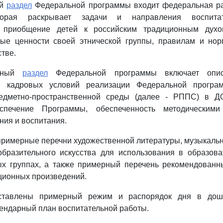
ый
раздел
Федеральной программы входит федеральная р
оторая раскрывает задачи и направления воспитат
т приобщение детей к российским традиционным духо
ные ценности своей этнической группы, правилам и но
тве.
онный
раздел
Федеральной программы включает описа
 и кадровых условий реализации Федеральной програм
едметно-пространственной среды (далее - РППС) в ДО
еспечение Программы, обеспеченность методическим
ния и воспитания.
примерные перечни художественной литературы, музыкаль
образительного искусства для использования в образова
ых группах, а также примерный перечень рекомендованн
ционных произведений.
тавлены примерный режим и распорядок дня в дошк
ендарный план воспитательной работы.