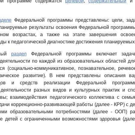
ой программе содержатся
целевой
,
содержательный
зделе
Федеральной программы представлены: цели, зад
ланируемые результаты освоения Федеральной программы
ьном возрастах, а также на этапе завершения освое
ды к педагогической диагностике достижения планируемых 
ьный
раздел
Федеральной программы включает задач
деятельности по каждой из образовательных областей дл
я (социально-коммуникативное, познавательное, речево
изическое развитие). В нем представлены описания в
одов и средств реализации Федеральной программы
 деятельности разных видов и культурных практик и сп
ивы; взаимодействия педагогического коллектива с семь
дачи коррекционно-развивающей работы (далее - КРР) с д
ыми образовательными потребностями (далее - ООП) р
ле детей с ограниченными возможностями здоровья (дале