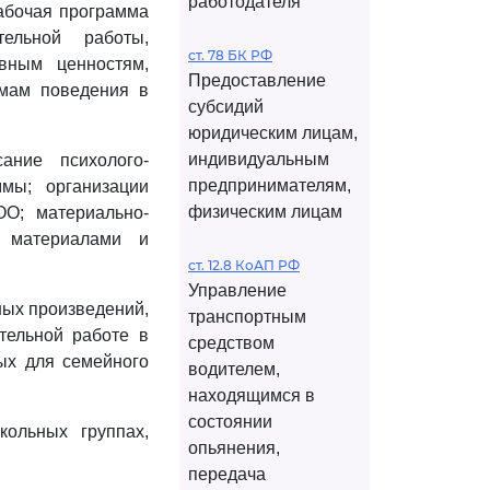
работодателя
абочая программа
ельной работы,
ст. 78 БК РФ
вным ценностям,
Предоставление
рмам поведения в
субсидий
юридическим лицам,
индивидуальным
ние психолого-
предпринимателям,
мы; организации
физическим лицам
О; материально-
и материалами и
ст. 12.8 КоАП РФ
Управление
ных произведений,
транспортным
тельной работе в
средством
ых для семейного
водителем,
находящимся в
состоянии
ольных группах,
опьянения,
передача