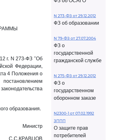
ФЗ об ОСАГО
N 273-ФЗ от 29.12.2012
ФЗ об образовании
ГРАММЫ
N 79-ФЗ от 27.07.2004
ФЗ о
государственной
12 г. N 273-ФЗ "Об
гражданской службе
йской Федерации,
ункта 4 Положения о
N 275-ФЗ от 29.12.2012
 постановлением
ФЗ о
 законодательства
государственном
:
оборонном заказе
ого образования.
N2300-1 от 07.02.1992
ЗППП
Министр
О защите прав
потребителей
С.С.КРАВЦОВ