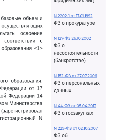
юридических лиц
N 2202-1 от 17.01.1992
 базовые объем и
ФЗ о прокуратуре
осуществляющих
льтаты освоения
N 127-ФЗ 26.10.2002
 соответствии с
ФЗ о
 образования <1>
несостоятельности
(банкротстве)
N 152-ФЗ от 27.07.2006
го образования,
ФЗ о персональных
 Федерации от 17
данных
ской Федерации 14
азом Министерства
N 44-ФЗ от 05.04.2013
зарегистрирован
ФЗ о госзакупках
егистрационный N
N 229-ФЗ от 02.10.2007
ФЗ об