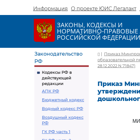
Информация
О проекте ЮИС Легалакт
ЗАКОНЫ, КОДЕКСЫ И
НОРМАТИВНО-ПРАВОВЫЕ 
РОССИЙСКОЙ ФЕДЕРАЦИ
Законодательство
|
Приказ Минпросв
образовательной п
РФ
28.12.2022 N 71847)
Кодексы РФ в
действующей
Приказ Минп
редакции
утверждени
АПК РФ
дошкольног
Бюджетный кодекс
Водный кодекс РФ
Воздушный кодекс
МИ
РФ
ГК РФ часть 1