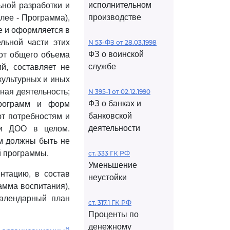
исполнительном
ной разработки и
производстве
лее - Программа),
е и оформляется в
льной части этих
N 53-ФЗ от 28.03.1998
ФЗ о воинской
от общего объема
службе
й, составляет не
культурных и иных
ная деятельность;
N 395-1 от 02.12.1990
ФЗ о банках и
программ и форм
банковской
ют потребностям и
деятельности
 и ДОО в целом.
м должны быть не
й программы.
ст. 333 ГК РФ
Уменьшение
нтацию, в состав
неустойки
амма воспитания),
алендарный план
ст. 317.1 ГК РФ
Проценты по
денежному