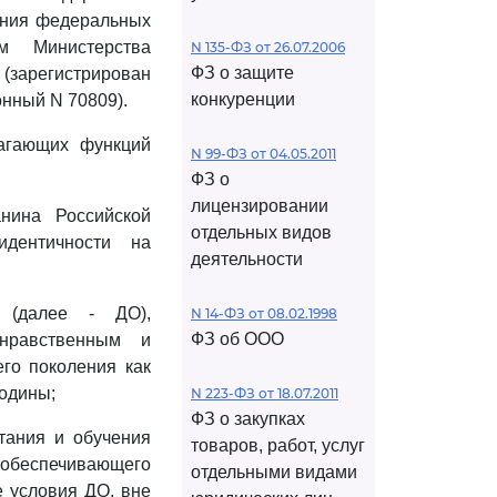
ения федеральных
м Министерства
N 135-ФЗ от 26.07.2006
ФЗ о защите
зарегистрирован
конкуренции
онный N 70809).
лагающих функций
N 99-ФЗ от 04.05.2011
ФЗ о
лицензировании
нина Российской
отдельных видов
дентичности на
деятельности
 (далее - ДО),
N 14-ФЗ от 08.02.1998
ФЗ об ООО
нравственным и
го поколения как
Родины;
N 223-ФЗ от 18.07.2011
ФЗ о закупках
тания и обучения
товаров, работ, услуг
 обеспечивающего
отдельными видами
е условия ДО, вне