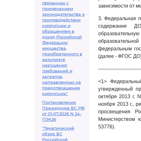
связанных с
зависимости от м
применением
законодательства о
3. Федеральная 
противодействии
коррупции и
содержание ДО
обращением в
образовательну
доход Российской
образовательно
Федерации
имущества,
федеральным го
приобретенного в
(далее - ФГОС ДО)
результате
нарушения
---------------------------
требований и
запретов,
<1> Федеральны
направленных на
предотвращение
утвержденный пр
коррупции"
октября 2013 г. 
Постановление
ноября 2013 г., 
Президиума ВС РФ
просвещения Ро
от 01.07.2026 N 24-
Министерством ю
ПЭК26
53776).
"Тематический
обзор ВС
Российской