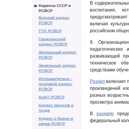
В содержательн
Кодексы СССР и
воспитания, к
РСФСР
предусматривае
Водный кодекс
РСФСР
включая культур
российском общес
ГПК РСФСР
Гражданский
9. Организаци
кодекс РСФСР
педагогических
Жилищный кодекс
развивающей пр
РСФСР
техническое об
Земельный кодекс
средствами обуче
РСФСР
Исправительно -
Раздел
включает 
трудовой кодекс
произведений из
РСФСР
разных возрастн
КоАП РСФСР
просмотра анима
Кодекс законов о
труде
В
разделе
предс
Кодекс о браке и
федеральный кал
семье РСФСР