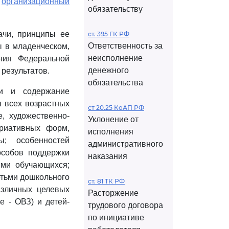
и
организационный
обязательству
ачи, принципы ее
ст. 395 ГК РФ
Ответственность за
 в младенческом,
неисполнение
ния Федеральной
денежного
результатов.
обязательства
и и содержание
я всех возрастных
ст 20.25 КоАП РФ
е, художественно-
Уклонение от
ариативных форм,
исполнения
; особенностей
административного
особов поддержки
наказания
ями обучающихся;
етьми дошкольного
ст. 81 ТК РФ
азличных целевых
Расторжение
е - ОВЗ) и детей-
трудового договора
по инициативе