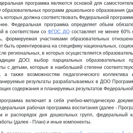
еральная программа являются основой для самостоятель
образовательных программ дошкольного образования (да
ть которых должна соответствовать Федеральной программ
нее. Федеральная программа определяет объем обязате
й в соответствии со
ФГОС ДО
составляет не менее 60% 
ь, формируемая участниками образовательных отношени
т быть ориентирована на специфику национальных, социо
исле региональных, в которых осуществляется образователь
адиции ДОО; выбор парциальных образовательных 
ты с детьми, которые в наибольшей степени соответству
й, а также возможностям педагогического коллектива
анируемые результаты разрабатываемых в ДОО Програм
ющих содержания и планируемых результатов Федерально
программа включает в себя учебно-методическую докуме
едеральная рабочая программа воспитания (далее - Прогр
м и распорядок дня дошкольных групп, федеральный к
аботы (далее - План) и иные компоненты.