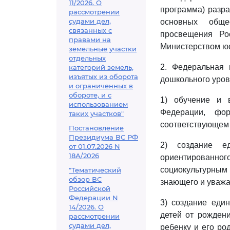
11/2026. О
программа) разра
рассмотрении
судами дел,
основных обще
связанных с
просвещения Ро
правами на
Министерством юс
земельные участки
отдельных
2. Федеральная 
категорий земель,
изъятых из оборота
дошкольного уров
и ограниченных в
обороте, и с
1) обучение и 
использованием
Федерации, фо
таких участков"
соответствующем 
Постановление
Президиума ВС РФ
2) создание е
от 01.07.2026 N
18А/2026
ориентированн
социокультурным
"Тематический
обзор ВС
знающего и уважа
Российской
Федерации N
3) создание еди
14/2026. О
детей от рожден
рассмотрении
судами дел,
ребенку и его ро