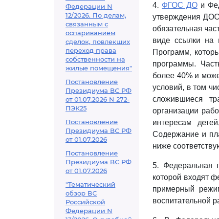
4.
ФГОС ДО
и Фед
Федерации N
12/2026. По делам,
утверждения ДОО 
связанным с
обязательная час
оспариванием
виде ссылки на 
сделок, повлекших
переход права
Программ, которы
собственности на
программы. Част
жилые помещения"
более 40% и може
Постановление
условий, в том ч
Президиума ВС РФ
сложившиеся тр
от 01.07.2026 N 272-
ПЭК25
организации рабо
Постановление
интересам дете
Президиума ВС РФ
Содержание и пл
от 01.07.2026
ниже соответству
Постановление
Президиума ВС РФ
5. Федеральная 
от 01.07.2026
которой входят ф
"Тематический
примерный режи
обзор ВС
воспитательной р
Российской
Федерации N