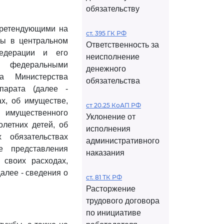
обязательству
претендующими на
ст. 395 ГК РФ
бы в центральном
Ответственность за
едерации и его
неисполнение
и федеральными
денежного
а Министерства
обязательства
парата (далее -
х, об имуществе,
ст 20.25 КоАП РФ
 имущественного
Уклонение от
олетних детей, об
исполнения
обязательствах
административного
е представления
наказания
своих расходах,
алее - сведения о
ст. 81 ТК РФ
Расторжение
трудового договора
по инициативе