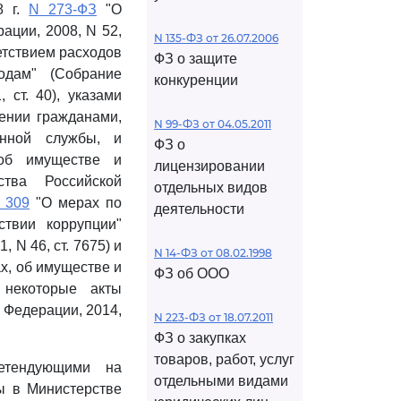
8 г.
N 273-ФЗ
"О
ации, 2008, N 52,
N 135-ФЗ от 26.07.2006
етствием расходов
ФЗ о защите
одам" (Собрание
конкуренции
 ст. 40), указами
ении гражданами,
N 99-ФЗ от 04.05.2011
енной службы, и
ФЗ о
об имуществе и
лицензировании
ства Российской
отдельных видов
 309
"О мерах по
деятельности
ствии коррупции"
 N 46, ст. 7675) и
N 14-ФЗ от 08.02.1998
х, об имуществе и
ФЗ об ООО
 некоторые акты
 Федерации, 2014,
N 223-ФЗ от 18.07.2011
ФЗ о закупках
товаров, работ, услуг
етендующими на
отдельными видами
ы в Министерстве