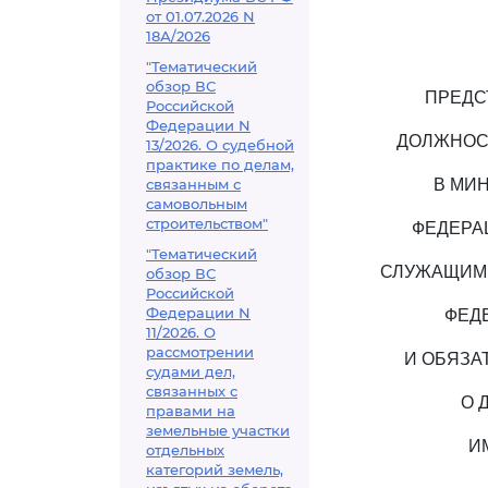
от 01.07.2026 N
18А/2026
"Тематический
обзор ВС
ПРЕДС
Российской
Федерации N
ДОЛЖНОС
13/2026. О судебной
практике по делам,
связанным с
В МИ
самовольным
строительством"
ФЕДЕРА
"Тематический
СЛУЖАЩИМИ
обзор ВС
Российской
Федерации N
ФЕД
11/2026. О
рассмотрении
И ОБЯЗА
судами дел,
связанных с
О 
правами на
земельные участки
И
отдельных
категорий земель,