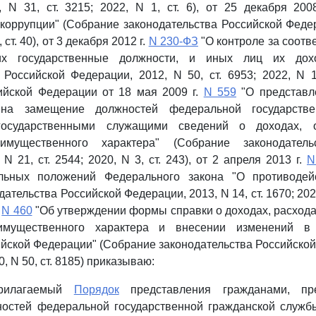
 N 31, ст. 3215; 2022, N 1, ст. 6), от 25 декабря 200
коррупции" (Собрание законодательства Российской Федер
, ст. 40), от 3 декабря 2012 г.
N 230-ФЗ
"О контроле за соотв
х государственные должности, и иных лиц их дох
 Российской Федерации, 2012, N 50, ст. 6953; 2022, N 1,
ийской Федерации от 18 мая 2009 г.
N 559
"О представл
на замещение должностей федеральной государств
государственными служащими сведений о доходах, 
 имущественного характера" (Собрание законодатель
N 21, ст. 2544; 2020, N 3, ст. 243), от 2 апреля 2013 г.
N
льных положений Федерального закона "О противодей
ательства Российской Федерации, 2013, N 14, ст. 1670; 2021,
.
N 460
"Об утверждении формы справки о доходах, расхода
 имущественного характера и внесении изменений в
йской Федерации" (Собрание законодательства Российской
20, N 50, ст. 8185) приказываю:
прилагаемый
Порядок
представления гражданами, пр
остей федеральной государственной гражданской служб