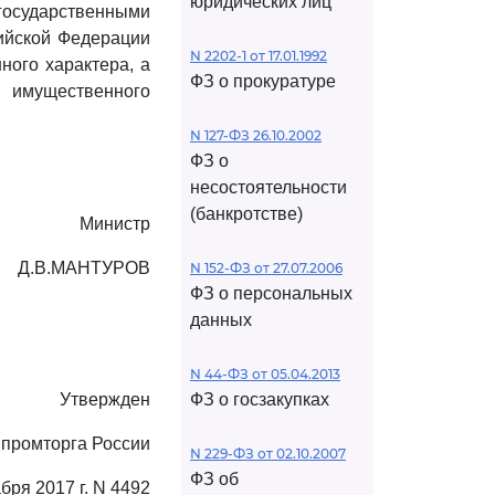
юридических лиц
осударственными
ийской Федерации
N 2202-1 от 17.01.1992
ного характера, а
ФЗ о прокуратуре
х имущественного
N 127-ФЗ 26.10.2002
ФЗ о
несостоятельности
(банкротстве)
Министр
Д.В.МАНТУРОВ
N 152-ФЗ от 27.07.2006
ФЗ о персональных
данных
N 44-ФЗ от 05.04.2013
Утвержден
ФЗ о госзакупках
промторга России
N 229-ФЗ от 02.10.2007
ФЗ об
абря 2017 г. N 4492