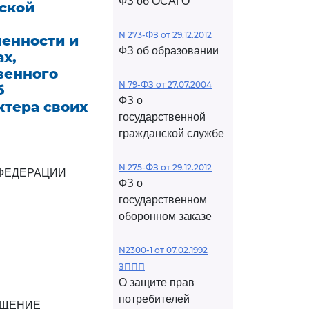
ФЗ об ОСАГО
ской
N 273-ФЗ от 29.12.2012
енности и
ФЗ об образовании
х,
венного
N 79-ФЗ от 27.07.2004
б
ФЗ о
ктера своих
государственной
гражданской службе
N 275-ФЗ от 29.12.2012
ФЕДЕРАЦИИ
ФЗ о
государственном
оборонном заказе
N2300-1 от 07.02.1992
ЗППП
О защите прав
потребителей
ЕЩЕНИЕ