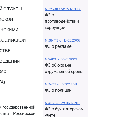
Й СЛУЖБЫ
N 273-ФЗ от 25.12.2008
ФЗ о
ЙСКОЙ
противодействии
коррупции
АНСКИМИ
РОССИЙСКОЙ
N 38-ФЗ от 13.03.2006
ФЗ о рекламе
СТВЕ
N 7-ФЗ от 10.01.2002
СВЕДЕНИЙ
ФЗ об охране
окружающей среды
ВАХ
А)
N 3-ФЗ от 07.02.2011
ФЗ о полиции
N 402-ФЗ от 06.12.2011
 государственной
ФЗ о бухгалтерском
ства Российской
учете