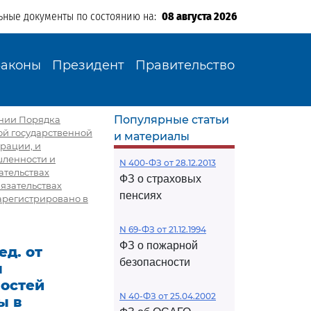
ьные документы по состоянию на:
08 августа 2026
Законы
Президент
Правительство
Популярные статьи
дении Порядка
й государственной
и материалы
рации, и
ленности и
N 400-ФЗ от 28.12.2013
ательствах
ФЗ о страховых
бязательствах
пенсиях
Зарегистрировано в
N 69-ФЗ от 21.12.1994
ФЗ о пожарной
ед. от
безопасности
я
остей
N 40-ФЗ от 25.04.2002
ы в