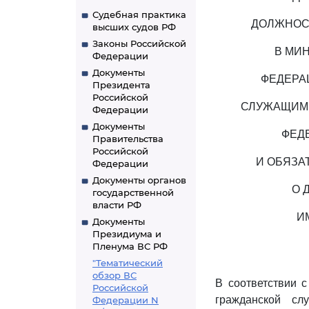
Судебная практика
ДОЛЖНОС
высших судов РФ
Законы Российской
В МИ
Федерации
Документы
ФЕДЕРА
Президента
Российской
СЛУЖАЩИМИ
Федерации
Документы
ФЕД
Правительства
Российской
И ОБЯЗА
Федерации
Документы органов
О 
государственной
власти РФ
И
Документы
Президиума и
Пленума ВС РФ
"Тематический
обзор ВС
В соответствии 
Российской
гражданской сл
Федерации N