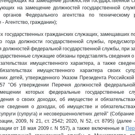
ретендующих на замещение должностей государственной с
дующих на замещение должностей государственной служ
х органов Федерального агентства по техническому 
 - Агентство, гражданин);
х государственных гражданских служащих, замещавших п
го года должности государственной службы, предусмо
 должностей федеральной государственной службы, при з
дарственные служащие обязаны представлять сведения о 
зательствах имущественного характера, а также сведен
язательствах имущественного характера своих супр
них детей, утвержденного Указом Президента Российской
57 "Об утверждении Перечня должностей федеральной
амещении которых федеральные государственные сл
едения о своих доходах, об имуществе и обязательства
кже сведения о доходах, об имуществе и обязательства
супруги (супруга) и несовершеннолетних детей" (Собрание
ции, 2009, N 21, ст. 2542; 2020, N 52, ст. 8795) (далее 
ации от 18 мая 2009 г. N 557), а также включенные в
Пер