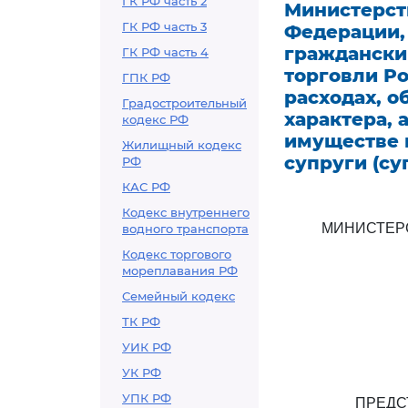
ГК РФ часть 2
Министерст
ГК РФ часть 3
Федерации,
граждански
ГК РФ часть 4
торговли Р
ГПК РФ
расходах, 
Градостроительный
характера, 
кодекс РФ
имуществе 
Жилищный кодекс
супруги (су
РФ
КАС РФ
Кодекс внутреннего
МИНИСТЕР
водного транспорта
Кодекс торгового
мореплавания РФ
Семейный кодекс
ТК РФ
УИК РФ
УК РФ
УПК РФ
ПРЕДС