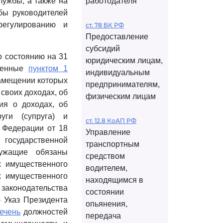
лужбы, а также на
работодателя
бы руководителей
регулированию и
ст. 78 БК РФ
Предоставление
субсидий
о состоянию на 31
юридическим лицам,
тренные
пунктом 1
индивидуальным
амещении которых
предпринимателям,
своих доходах, об
физическим лицам
ия о доходах, об
уги (супруга) и
ст. 12.8 КоАП РФ
 Федерации от 18
Управление
 государственной
транспортным
ужащие обязаны
средством
х имущественного
водителем,
х имущественного
находящимся в
 законодательства
состоянии
- Указ Президента
опьянения,
ечень
должностей
передача