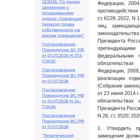
12/2026. По делам,
Федерации, 2004,
связанным с
противодействии 
оспариванием
ст. 6228; 2022, N 1
сделок, повлекших
переход права
лиц, замещающи
собственности на
законодательства
жилые помещения"
Президента Росс
Постановление
претендующими 
Президиума ВС РФ
от 01.07.2026 N 272-
федеральными 
ПЭК25
обязательствах
Постановление
Федерации, 2009, 
Президиума ВС РФ
реализации отде
от 01.07.2026
(Собрание законод
Постановление
от 23 июня 2014 г
Президиума ВС РФ
обязательствах
от 01.07.2026 N 24-
ПЭК26
Президента Росси
Постановление
N 26, ст. 3520; 20
Президиума ВС РФ
от 01.07.2026
1. Утвердить 
"Тематический
замещение должн