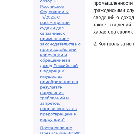
обзор ВС
промышленности
Российской
гражданскими сл
Федерации N
14/2026. О
сведений о доход
рассмотрении
также сведений 
судами дел,
характера своих с
связанных с
применением
2. Контроль за и
законодательства о
противодействии
коррупции и
обращением в
доход Российской
Федерации
имущества,
приобретенного в
результате
нарушения
требований и
запретов,
направленных на
предотвращение
коррупции"
Постановление
Президиума ВС РФ