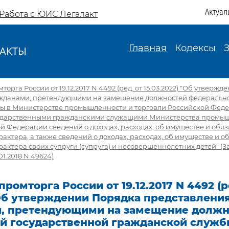
Актуал
Работа с ЮИС Легалакт
Главная
Кодексы
АКТЫ
И
рга России от 19.12.2017 N 4492 (ред. от 15.03.2022) "Об утверж
жданами, претендующими на замещение должностей федерально
ы в Министерстве промышленности и торговли Российской Феде
ударственными гражданскими служащими Министерства промыш
й Федерации сведений о доходах, расходах, об имуществе и обяз
актера, а также сведений о доходах, расходах, об имуществе и о
актера своих супруги (супруга) и несовершеннолетних детей" (
1.2018 N 49624)
ромторга России от 19.12.2017 N 4492 (р
 Об утверждении Порядка представлени
, претендующими на замещение должн
й государственной гражданской служб