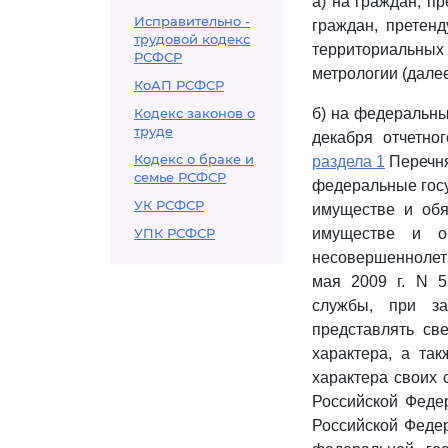
а) на граждан, п
Исправительно -
граждан, претен
трудовой кодекс
территориальны
РСФСР
метрологии (далее
КоАП РСФСР
Кодекс законов о
б) на федеральны
труде
декабря отчетно
Кодекс о браке и
раздела 1
Перечня
семье РСФСР
федеральные госу
УК РСФСР
имуществе и обя
УПК РСФСР
имуществе и об
несовершеннолет
мая 2009 г. N 5
службы, при з
представлять св
характера, а та
характера своих 
Российской Федера
Российской Федер