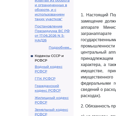
изъятых из оборота
и ограниченных в
обороте, и с
использованием
1. Настоящий По
таких участков"
замещение должн
Постановление
аппарате Мини
Президиума ВС РФ
загранаппарат
от 17.06.2026 N 5-
государственн
НАД26
промышленности
Подробнее...
центральный апп
Кодексы СССР и
принадлежащем 
РСФСР
характера, а так
Водный кодекс
имуществе, пр
РСФСР
имущественного
ГПК РСФСР
федеральными г
Гражданский
сведений о расход
кодекс РСФСР
расходах).
Жилищный кодекс
РСФСР
2. Обязанность пр
Земельный кодекс
РСФСР