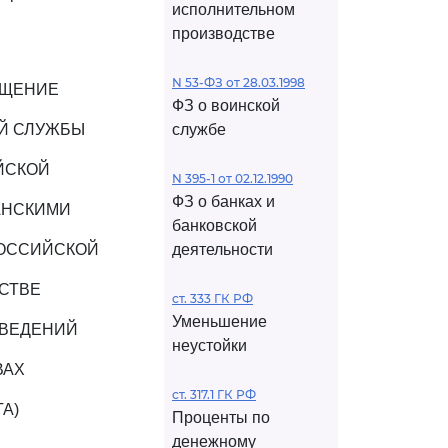
исполнительном
производстве
N 53-ФЗ от 28.03.1998
ЕЩЕНИЕ
ФЗ о воинской
Й СЛУЖБЫ
службе
ЙСКОЙ
N 395-1 от 02.12.1990
ФЗ о банках и
АНСКИМИ
банковской
РОССИЙСКОЙ
деятельности
СТВЕ
ст. 333 ГК РФ
Уменьшение
СВЕДЕНИЙ
неустойки
ВАХ
ст. 317.1 ГК РФ
А)
Проценты по
денежному