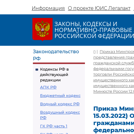
Информация
О проекте ЮИС Легалакт
ЗАКОНЫ, КОДЕКСЫ И
НОРМАТИВНО-ПРАВОВЫЕ 
РОССИЙСКОЙ ФЕДЕРАЦИ
Законодательство
|
Приказ Минпромто
представления гра
РФ
гражданской служб
федеральными гос
Кодексы РФ в
торговли Российско
действующей
редакции
имущественного хар
имущественного хар
АПК РФ
Минюсте России 12.0
Бюджетный кодекс
Водный кодекс РФ
Приказ Минп
Воздушный кодекс
15.03.2022)
РФ
гражданами
ГК РФ часть 1
федерально