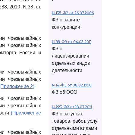
688; 2010, N 38, ст.
N 135-ФЗ от 26.07.2006
ФЗ о защите
конкуренции
ии чрезвычайных
N 99-ФЗ от 04.05.2011
ции чрезвычайных
ФЗ о
омторга России и
лицензировании
отдельных видов
деятельности
ии чрезвычайных
ции чрезвычайных
N 14-ФЗ от 08.02.1998
(Приложение 2)
;
ФЗ об ООО
ии чрезвычайных
ции чрезвычайных
N 223-ФЗ от 18.07.2011
ности
(Приложение
ФЗ о закупках
товаров, работ, услуг
отдельными видами
ии чрезвычайных