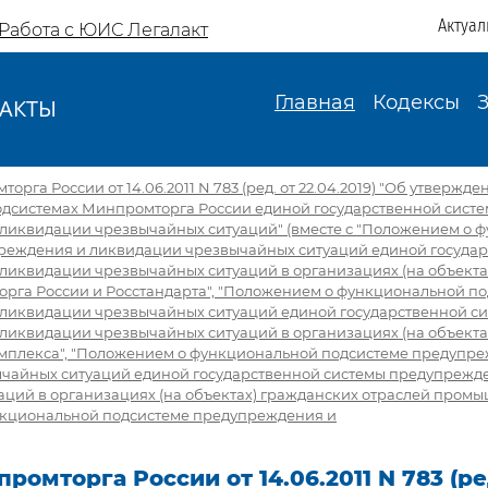
Актуал
Работа с ЮИС Легалакт
Главная
Кодексы
АКТЫ
И
рга России от 14.06.2011 N 783 (ред. от 22.04.2019) "Об утвержд
дсистемах Минпромторга России единой государственной сист
ликвидации чрезвычайных ситуаций" (вместе с "Положением о 
реждения и ликвидации чрезвычайных ситуаций единой государ
ликвидации чрезвычайных ситуаций в организациях (на объектах
рга России и Росстандарта", "Положением о функциональной п
ликвидации чрезвычайных ситуаций единой государственной с
ликвидации чрезвычайных ситуаций в организациях (на объекта
плекса", "Положением о функциональной подсистеме предупре
чайных ситуаций единой государственной системы предупрежд
ций в организациях (на объектах) гражданских отраслей промы
кциональной подсистеме предупреждения и
ромторга России от 14.06.2011 N 783 (ре