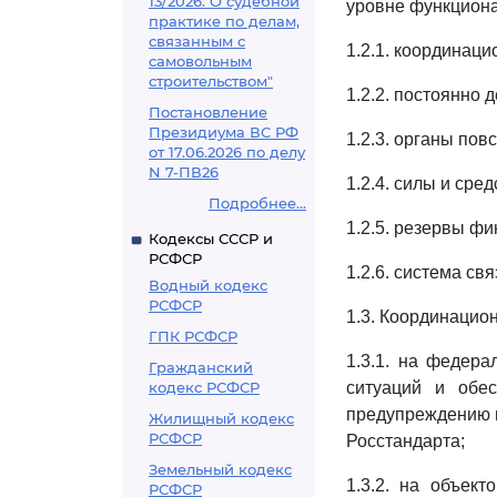
13/2026. О судебной
уровне функциона
практике по делам,
связанным с
1.2.1. координац
самовольным
строительством"
1.2.2. постоянно
Постановление
Президиума ВС РФ
1.2.3. органы пов
от 17.06.2026 по делу
N 7-ПВ26
1.2.4. силы и сред
Подробнее...
1.2.5. резервы ф
Кодексы СССР и
РСФСР
1.2.6. система с
Водный кодекс
РСФСР
1.3. Координацио
ГПК РСФСР
1.3.1. на федер
Гражданский
кодекс РСФСР
ситуаций и обе
предупреждению и
Жилищный кодекс
РСФСР
Росстандарта;
Земельный кодекс
1.3.2. на объек
РСФСР