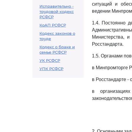
ситуаций и обес
Исправительно -
ведении Минпромт
трудовой кодекс
РСФСР
1.4. Постоянно 
КоАП РСФСР
Административны
Кодекс законов о
Министерства, и
труде
Росстандарта.
Кодекс о браке и
семье РСФСР
1.5. Органами по
УК РСФСР
в Минпромторге Р
УПК РСФСР
в Росстандарте -
в организациях
законодательство
2. Основными за