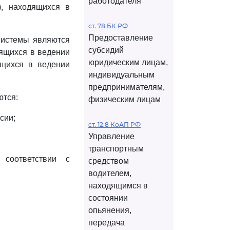
работодателя
), находящихся в
ст. 78 БК РФ
Предоставление
системы являются
субсидий
ящихся в ведении
юридическим лицам,
ящихся в ведении
индивидуальным
предпринимателям,
ются:
физическим лицам
сии;
ст. 12.8 КоАП РФ
Управление
транспортным
 соответствии с
средством
водителем,
находящимся в
состоянии
опьянения,
передача