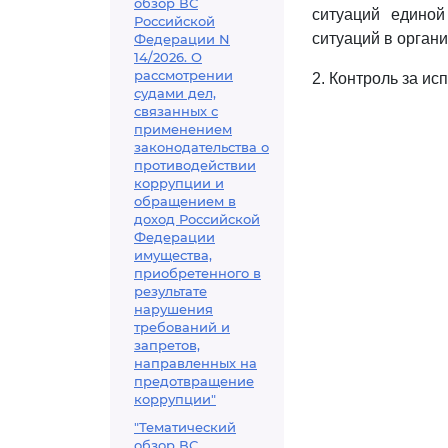
обзор ВС
ситуаций единой
Российской
ситуаций в орган
Федерации N
14/2026. О
рассмотрении
2. Контроль за и
судами дел,
связанных с
применением
законодательства о
противодействии
коррупции и
обращением в
доход Российской
Федерации
имущества,
приобретенного в
результате
нарушения
требований и
запретов,
направленных на
предотвращение
коррупции"
"Тематический
обзор ВС