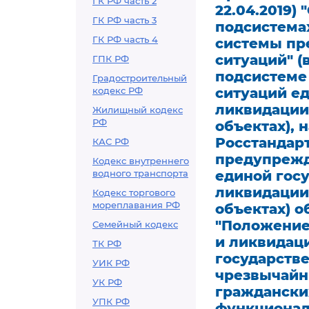
ГК РФ часть 2
22.04.2019
ГК РФ часть 3
подсистема
ГК РФ часть 4
системы пр
ситуаций" 
ГПК РФ
подсистеме
Градостроительный
кодекс РФ
ситуаций е
ликвидации
Жилищный кодекс
РФ
объектах),
Росстандар
КАС РФ
предупрежд
Кодекс внутреннего
водного транспорта
единой гос
ликвидации
Кодекс торгового
мореплавания РФ
объектах) 
"Положение
Семейный кодекс
и ликвидац
ТК РФ
государств
УИК РФ
чрезвычайны
УК РФ
граждански
УПК РФ
функционал