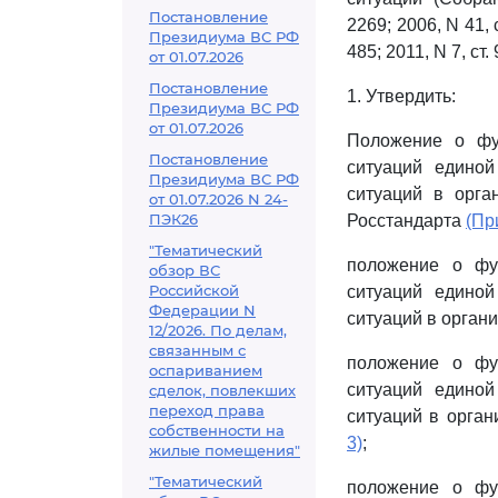
Постановление
2269; 2006, N 41, с
Президиума ВС РФ
485; 2011, N 7, ст.
от 01.07.2026
Постановление
1. Утвердить:
Президиума ВС РФ
от 01.07.2026
Положение о фу
Постановление
ситуаций единой
Президиума ВС РФ
ситуаций в орга
от 01.07.2026 N 24-
ПЭК26
Росстандарта
(Пр
"Тематический
положение о фу
обзор ВС
Российской
ситуаций единой
Федерации N
ситуаций в орган
12/2026. По делам,
связанным с
положение о фу
оспариванием
ситуаций единой
сделок, повлекших
переход права
ситуаций в орган
собственности на
3)
;
жилые помещения"
"Тематический
положение о фу