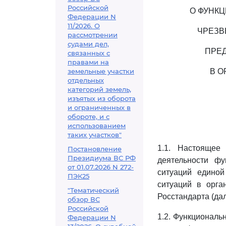
Российской
О ФУНК
Федерации N
11/2026. О
ЧРЕЗВ
рассмотрении
судами дел,
ПРЕ
связанных с
правами на
земельные участки
В О
отдельных
категорий земель,
изъятых из оборота
и ограниченных в
обороте, и с
использованием
таких участков"
1.1. Настоящее
Постановление
Президиума ВС РФ
деятельности ф
от 01.07.2026 N 272-
ситуаций единой
ПЭК25
ситуаций в орга
"Тематический
Росстандарта (да
обзор ВС
Российской
1.2. Функциональ
Федерации N