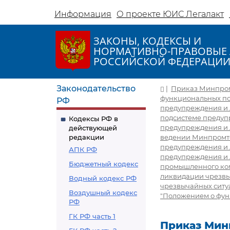
Информация
О проекте ЮИС Легалакт
ЗАКОНЫ, КОДЕКСЫ И
НОРМАТИВНО-ПРАВОВЫЕ 
РОССИЙСКОЙ ФЕДЕРАЦИ
Законодательство
|
Приказ Минпромто
функциональных по
РФ
предупреждения и 
подсистеме предуп
Кодексы РФ в
предупреждения и 
действующей
редакции
ведении Минпромто
предупреждения и 
АПК РФ
предупреждения и 
Бюджетный кодекс
промышленного ком
ликвидации чрезвы
Водный кодекс РФ
чрезвычайных ситуа
Воздушный кодекс
"Положением о фун
РФ
ГК РФ часть 1
Приказ Минп