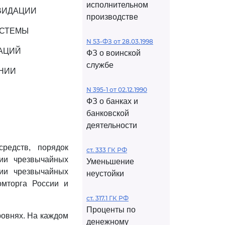
исполнительном
ВИДАЦИИ
производстве
ИСТЕМЫ
N 53-ФЗ от 28.03.1998
АЦИЙ
ФЗ о воинской
службе
ЕНИИ
N 395-1 от 02.12.1990
ФЗ о банках и
банковской
деятельности
редств, порядок
ст. 333 ГК РФ
ии чрезвычайных
Уменьшение
ции чрезвычайных
неустойки
омторга России и
ст. 317.1 ГК РФ
Проценты по
ровнях. На каждом
денежному