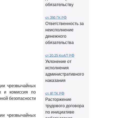
обязательству
ст. 395 ГК РФ
Ответственность за
неисполнение
денежного
обязательства
ст 20.25 КоАП РФ
Уклонение от
исполнения
административного
наказания
ции чрезвычайных
и и комиссия по
ст. 81 ТК РФ
рной безопасности
Расторжение
трудового договора
по инициативе
ции чрезвычайных