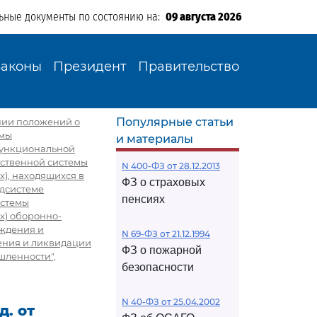
ьные документы по состоянию на:
09 августа 2026
Законы
Президент
Правительство
Популярные статьи
ении положений о
емы
и материалы
функциональной
ственной системы
N 400-ФЗ от 28.12.2013
), находящихся в
ФЗ о страховых
одсистеме
пенсиях
истемы
х) оборонно-
ждения и
N 69-ФЗ от 21.12.1994
ения и ликвидации
ФЗ о пожарной
шленности",
безопасности
N 40-ФЗ от 25.04.2002
д. от