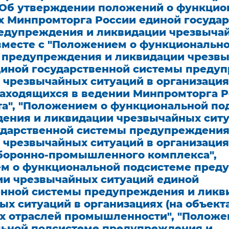
) "Об утверждении положений о функци
х Минпромторга России единой госуда
едупреждения и ликвидации чрезвыча
(вместе с "Положением о функциональн
 предупреждения и ликвидации чрезв
диной государственной системы преду
 чрезвычайных ситуаций в организация
 находящихся в ведении Минпромторга Р
та", "Положением о функциональной по
ения и ликвидации чрезвычайных сит
ударственной системы предупреждения
 чрезвычайных ситуаций в организация
оборонно-промышленного комплекса",
м о функциональной подсистеме пред
ии чрезвычайных ситуаций единой
енной системы предупреждения и ликв
х ситуаций в организациях (на объекта
х отраслей промышленности", "Положе
ьной подсистеме предупреждения и