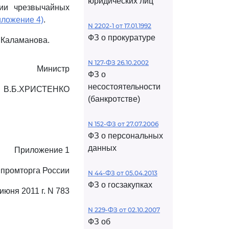
юридических лиц
ции чрезвычайных
иложение 4)
.
N 2202-1 от 17.01.1992
ФЗ о прокуратуре
. Каламанова.
N 127-ФЗ 26.10.2002
Министр
ФЗ о
несостоятельности
В.Б.ХРИСТЕНКО
(банкротстве)
N 152-ФЗ от 27.07.2006
ФЗ о персональных
данных
Приложение 1
нпромторга России
N 44-ФЗ от 05.04.2013
ФЗ о госзакупках
 июня 2011 г. N 783
N 229-ФЗ от 02.10.2007
ФЗ об