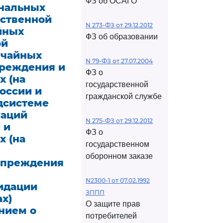
ФЗ об ОСАГО
ональных
рственной
N 273-ФЗ от 29.12.2012
йных
ФЗ об образовании
ой
ычайных
N 79-ФЗ от 27.07.2004
преждения и
ФЗ о
х (на
государственной
оссии и
гражданской службе
дсистеме
уаций
N 275-ФЗ от 29.12.2012
 и
ФЗ о
х (на
государственном
оборонном заказе
упреждения
N2300-1 от 07.02.1992
идации
ЗППП
х)
О защите прав
нием о
потребителей