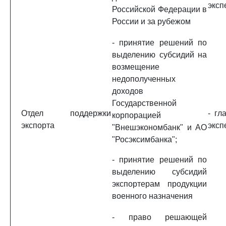
эксп
Российской Федерации в
России и за рубежом
- принятие решений по
выделению субсидий на
возмещение
недополученных
доходов
Государственной
Отдел поддержки
- гл
корпорацией
экспорта
эксп
"Внешэкономбанк" и АО
"Росэксимбанка";
- принятие решений по
выделению субсидий
экспортерам продукции
военного назначения
- право решающей