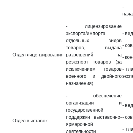
- 
нача
- лицензирование
экспорта/импорта
- ве
отдельных видов
- сов
товаров, выдача
Отдел лицензирования
разрешений на
- кон
реэкспорт товаров (за
исключением товаров
- гл
военного и двойного
эксп
назначения)
- обеспечение
организации и
- ве
государственной
поддержки выставочно-
- сов
Отдел выставок
ярмарочной
- гл
деятельности