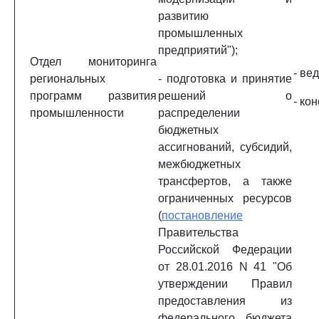
развитию
промышленных
предприятий");
Отдел мониторинга
- ве
региональных
- подготовка и принятие
программ развития
решений о
- ко
промышленности
распределении
бюджетных
ассигнований, субсидий,
межбюджетных
трансфертов, а также
ограниченных ресурсов
(
постановление
Правительства
Российской Федерации
от 28.01.2016 N 41 "Об
утверждении Правил
предоставления из
федерального бюджета