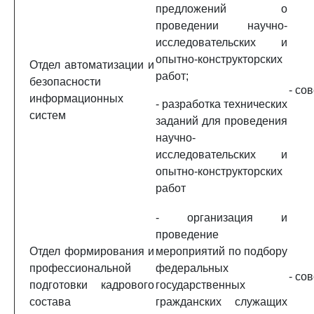
предложений о
проведении научно-
исследовательских и
опытно-конструкторских
Отдел автоматизации и
работ;
безопасности
- со
информационных
- разработка технических
систем
заданий для проведения
научно-
исследовательских и
опытно-конструкторских
работ
- организация и
проведение
Отдел формирования и
мероприятий по подбору
профессиональной
федеральных
- со
подготовки кадрового
государственных
состава
гражданских служащих