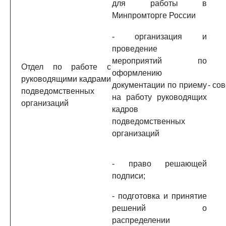
для работы в
Минпромторге России
- организация и
проведение
мероприятий по
Отдел по работе с
оформлению
руководящими кадрами
документации по приему
- со
подведомственных
на работу руководящих
организаций
кадров
подведомственных
организаций
- право решающей
подписи;
- подготовка и принятие
решений о
распределении