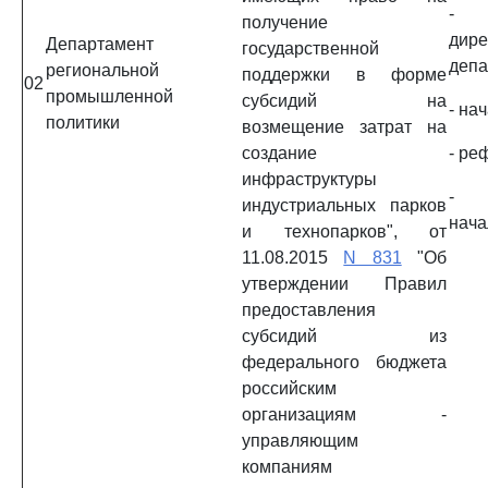
- 
получение
дире
Департамент
государственной
депа
региональной
поддержки в форме
02
промышленной
субсидий на
- на
политики
возмещение затрат на
создание
- ре
инфраструктуры
- 
индустриальных парков
нача
и технопарков", от
11.08.2015
N 831
"Об
утверждении Правил
предоставления
субсидий из
федерального бюджета
российским
организациям -
управляющим
компаниям