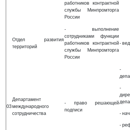
работников контрактной
службы Минпромторга
России
- выполнение
сотрудниками функции
Отдел развития
работников контрактной
- ве
территорий
службы Минпромторга
России
- 
депа
- 
дире
Департамент
депа
- право решающей
03
международного
подписи
сотрудничества
- на
- ре