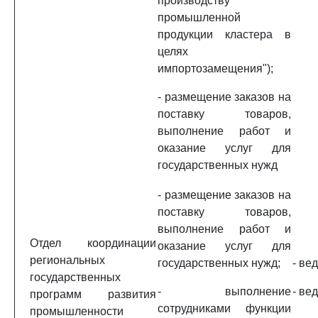
производству
промышленной
продукции кластера в
целях
импортозамещения");
- размещение заказов на
поставку товаров,
выполнение работ и
оказание услуг для
государственных нужд
- размещение заказов на
поставку товаров,
выполнение работ и
Отдел координации
оказание услуг для
региональных
государственных нужд;
- ве
государственных
- выполнение
- ве
программ развития
сотрудниками функции
промышленности