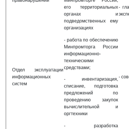
правонарушений
Минпромторге России,
его территориальных
- гл
органах и
эксп
подведомственных ему
организациях
- работа по обеспечению
Минпромторга России
информационно-
техническими
средствами;
Отдел эксплуатации
информационных
- со
- инвентаризация,
систем
списание, подготовка
предложений по
проведению закупок
вычислительной и
оргтехники
- разработка