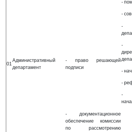
- по
- со
- 
депа
- 
дире
депа
Административный
- право решающей
01
департамент
подписи
- на
- ре
- 
нача
- документационное
обеспечение комиссии
по рассмотрению