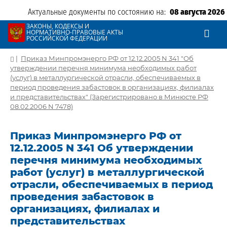
Актуальные документы по состоянию на:
08 августа 2026
ЗАКОНЫ, КОДЕКСЫ И
НОРМАТИВНО-ПРАВОВЫЕ АКТЫ
РОССИЙСКОЙ ФЕДЕРАЦИИ
|
Приказ Минпромэнерго РФ от 12.12.2005 N 341 "Об
утверждении перечня минимума необходимых работ
(услуг) в металлургической отрасли, обеспечиваемых в
период проведения забастовок в организациях, филиалах
и представительствах" (Зарегистрировано в Минюсте РФ
08.02.2006 N 7478)
Приказ Минпромэнерго РФ от
12.12.2005 N 341 Об утверждении
перечня минимума необходимых
работ (услуг) в металлургической
отрасли, обеспечиваемых в период
проведения забастовок в
организациях, филиалах и
представительствах