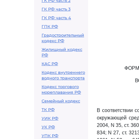
ГК РФ часть 2
ГК РФ часть 3
ГК РФ часть 4
ГПК РФ
Градостроительный
кодекс РФ
Жилищный кодекс
РФ
КАС РФ
ФОРМ
Кодекс внутреннего
водного транспорта
В
Кодекс торгового
мореплавания РФ
Семейный кодекс
ТК РФ
В соответствии 
окружающей среды
УИК РФ
2004, N 35, ст. 3607
УК РФ
834; N 27, ст. 3213
УПК РФ