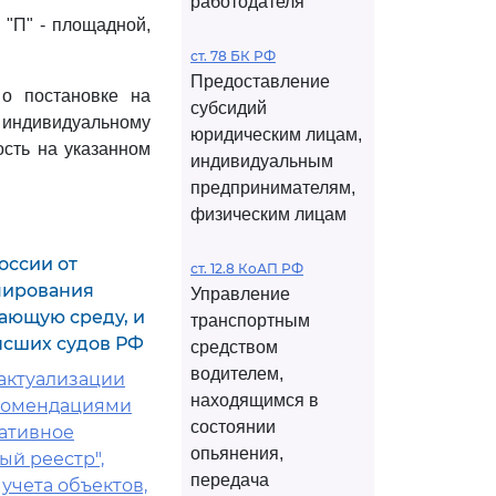
работодателя
 "П" - площадной,
ст. 78 БК РФ
Предоставление
 о постановке на
субсидий
индивидуальному
юридическим лицам,
сть на указанном
индивидуальным
предпринимателям,
физическим лицам
оссии от
ст. 12.8 КоАП РФ
рмирования
Управление
ающую среду, и
транспортным
ысших судов РФ
средством
водителем,
 актуализации
находящимся в
екомендациями
состоянии
гативное
опьянения,
ый реестр",
передача
учета объектов,