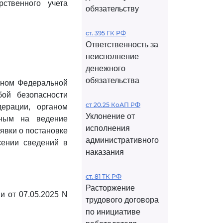
рственного учета
обязательству
ст. 395 ГК РФ
Ответственность за
неисполнение
денежного
обязательства
аном Федеральной
ой безопасности
ст 20.25 КоАП РФ
ерации, органом
Уклонение от
нным на ведение
исполнения
явки о постановке
административного
сении сведений в
наказания
ст. 81 ТК РФ
Расторжение
и от 07.05.2025 N
трудового договора
по инициативе