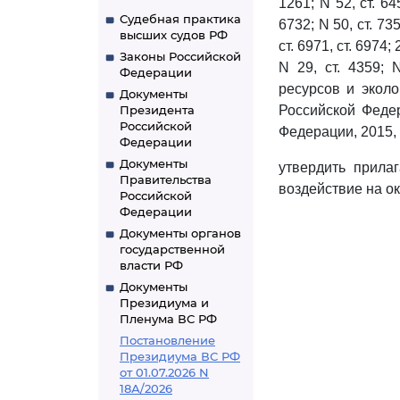
1261; N 52, ст. 645
Судебная практика
6732; N 50, ст. 735
высших судов РФ
ст. 6971, ст. 6974; 
Законы Российской
N 29, ст. 4359; 
Федерации
ресурсов и экол
Документы
Президента
Российской Федер
Российской
Федерации, 2015, 
Федерации
Документы
утвердить прил
Правительства
воздействие на о
Российской
Федерации
Документы органов
государственной
власти РФ
Документы
Президиума и
Пленума ВС РФ
Постановление
Президиума ВС РФ
от 01.07.2026 N
18А/2026