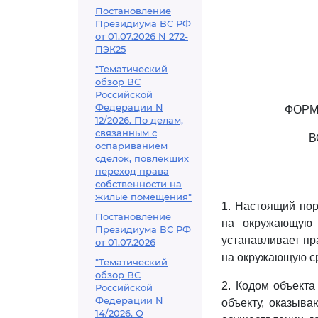
Постановление
Президиума ВС РФ
от 01.07.2026 N 272-
ПЭК25
"Тематический
обзор ВС
Российской
Федерации N
ФОРМ
12/2026. По делам,
связанным с
В
оспариванием
сделок, повлекших
переход права
собственности на
жилые помещения"
1. Настоящий по
Постановление
на окружающую 
Президиума ВС РФ
устанавливает пр
от 01.07.2026
на окружающую сре
"Тематический
обзор ВС
2. Кодом объект
Российской
Федерации N
объекту, оказыва
14/2026. О