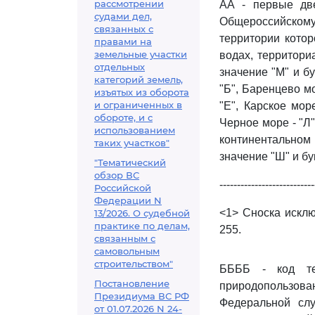
рассмотрении
АА - первые две
судами дел,
Общероссийско
связанных с
территории котор
правами на
земельные участки
водах, территори
отдельных
значение "М" и бу
категорий земель,
"Б", Баренцево мо
изъятых из оборота
и ограниченных в
"Е", Карское мор
обороте, и с
Черное море - "Л"
использованием
континентальном
таких участков"
значение "Ш" и б
"Тематический
обзор ВС
---------------------------
Российской
Федерации N
<1> Сноска исклю
13/2026. О судебной
практике по делам,
255.
связанным с
самовольным
строительством"
ББББ - код те
Постановление
природопользова
Президиума ВС РФ
Федеральной слу
от 01.07.2026 N 24-