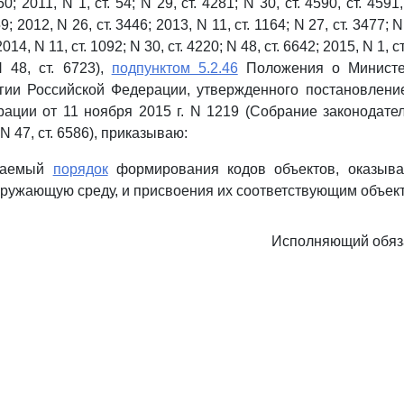
0; 2011, N 1, ст. 54; N 29, ст. 4281; N 30, ст. 4590, ст. 4591,
9; 2012, N 26, ст. 3446; 2013, N 11, ст. 1164; N 27, ст. 3477; N
2014, N 11, ст. 1092; N 30, ст. 4220; N 48, ст. 6642; 2015, N 1, ст
N 48, ст. 6723),
подпунктом 5.2.46
Положения о Министе
огии Российской Федерации, утвержденного постановлени
ации от 11 ноября 2015 г. N 1219 (Собрание законодате
N 47, ст. 6586), приказываю:
агаемый
порядок
формирования кодов объектов, оказыва
кружающую среду, и присвоения их соответствующим объек
Исполняющий обяз