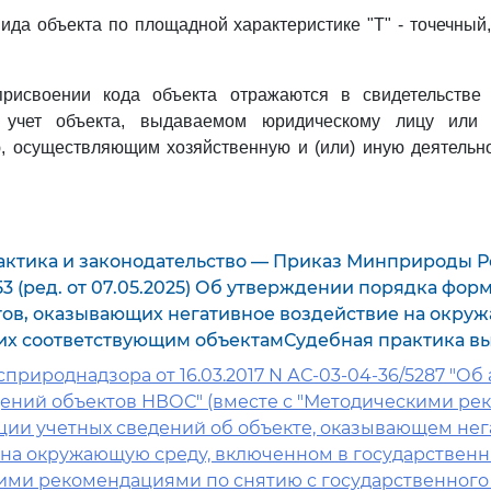
вида объекта по площадной характеристике "Т" - точечный,
рисвоении кода объекта отражаются в свидетельстве
й учет объекта, выдаваемом юридическому лицу или 
, осуществляющим хозяйственную и (или) иную деятельно
актика и законодательство — Приказ Минприроды Р
 553 (ред. от 07.05.2025) Об утверждении порядка фо
тов, оказывающих негативное воздействие на окруж
их соответствующим объектамСудебная практика в
природнадзора от 16.03.2017 N АС-03-04-36/5287 "Об
дений объектов НВОС" (вместе с "Методическими р
ации учетных сведений об объекте, оказывающем не
 на окружающую среду, включенном в государственн
ими рекомендациями по снятию с государственного 