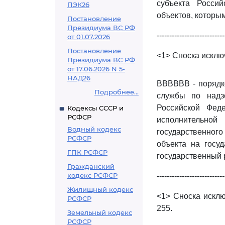
субъекта Россий
ПЭК26
объектов, которым
Постановление
Президиума ВС РФ
---------------------------
от 01.07.2026
Постановление
<1> Сноска исключ
Президиума ВС РФ
от 17.06.2026 N 5-
НАД26
ВВВВВВ - порядк
Подробнее...
службы по надз
Российской Фед
Кодексы СССР и
РСФСР
исполнительной
Водный кодекс
государственного
РСФСР
объекта на госу
ГПК РСФСР
государственный 
Гражданский
кодекс РСФСР
---------------------------
Жилищный кодекс
<1> Сноска исклю
РСФСР
255.
Земельный кодекс
РСФСР