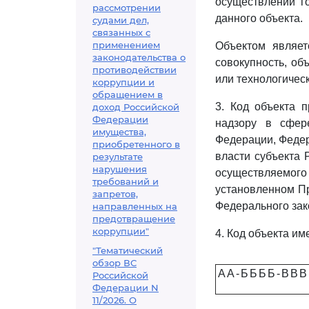
осуществлении г
рассмотрении
данного объекта.
судами дел,
связанных с
применением
Объектом являетс
законодательства о
совокупность, о
противодействии
или технологичес
коррупции и
обращением в
3. Код объекта 
доход Российской
Федерации
надзору в сфер
имущества,
Федерации, Федер
приобретенного в
власти субъекта 
результате
нарушения
осуществляемог
требований и
установленном Пр
запретов,
Федерального зак
направленных на
предотвращение
коррупции"
4. Код объекта им
"Тематический
обзор ВС
А
А
-
Б
Б
Б
Б
-
В
В
В
Российской
Федерации N
11/2026. О