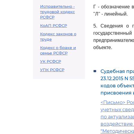
Исправительно -
Г - обозначение 
трудовой кодекс
"Л" - линейный.
РСФСР
КоАП РСФСР
5. Сведения о п
государственны
Кодекс законов о
труде
предпринимателю
объекте.
Кодекс о браке и
семье РСФСР
УК РСФСР
УПК РСФСР
Судебная пр
23.12.2015 N
кодов объек
присвоения 
<Письмо> Рос
учетных све
по актуализ
воздействие
"Методическ