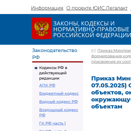
Информация
О проекте ЮИС Легалакт
ЗАКОНЫ, КОДЕКСЫ И
НОРМАТИВНО-ПРАВОВЫЕ 
РОССИЙСКОЙ ФЕДЕРАЦИ
Законодательство
|
Приказ Минприрод
формирования кодо
РФ
присвоения их соот
Кодексы РФ в
действующей
Приказ Минп
редакции
07.05.2025
АПК РФ
объектов, 
Бюджетный кодекс
окружающую
Водный кодекс РФ
объектам
Воздушный кодекс
РФ
ГК РФ часть 1