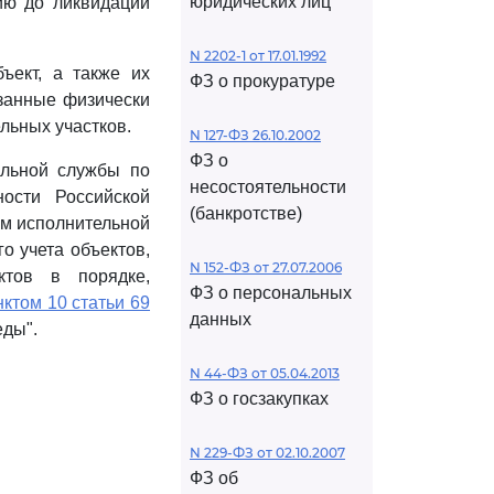
юридических лиц
ию до ликвидации
N 2202-1 от 17.01.1992
бъект, а также их
ФЗ о прокуратуре
занные физически
льных участков.
N 127-ФЗ 26.10.2002
ФЗ о
альной службы по
несостоятельности
ости Российской
(банкротстве)
ом исполнительной
о учета объектов,
N 152-ФЗ от 27.07.2006
ктов в порядке,
ФЗ о персональных
нктом 10 статьи 69
данных
еды".
N 44-ФЗ от 05.04.2013
ФЗ о госзакупках
N 229-ФЗ от 02.10.2007
ФЗ об