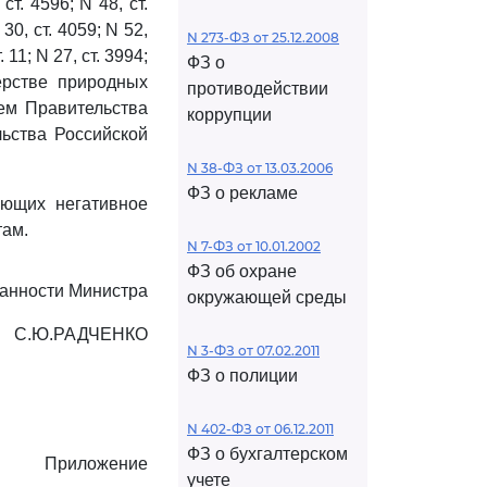
 ст. 4596; N 48, ст.
 30, ст. 4059; N 52,
N 273-ФЗ от 25.12.2008
. 11; N 27, ст. 3994;
ФЗ о
рстве природных
противодействии
ем Правительства
коррупции
льства Российской
N 38-ФЗ от 13.03.2006
ФЗ о рекламе
ющих негативное
там.
N 7-ФЗ от 10.01.2002
ФЗ об охране
анности Министра
окружающей среды
С.Ю.РАДЧЕНКО
N 3-ФЗ от 07.02.2011
ФЗ о полиции
N 402-ФЗ от 06.12.2011
ФЗ о бухгалтерском
Приложение
учете