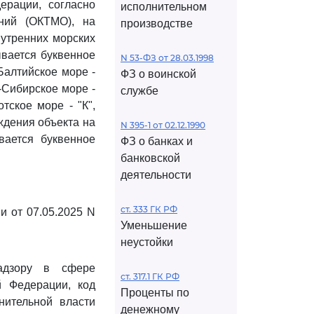
ерации, согласно
исполнительном
ний (ОКТМО), на
производстве
нутренних морских
ывается буквенное
N 53-ФЗ от 28.03.1998
Балтийское море -
ФЗ о воинской
о-Сибирское море -
службе
тское море - "К",
ождения объекта на
N 395-1 от 02.12.1990
вается буквенное
ФЗ о банках и
банковской
деятельности
ст. 333 ГК РФ
и от 07.05.2025 N
Уменьшение
неустойки
адзору в сфере
ст. 317.1 ГК РФ
й Федерации, код
Проценты по
нительной власти
денежному