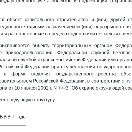
осударственного учета объектов и подлежащий сохранен
я объект капитального строительства и (или) другой о
бъединенные единым назначением и (или) неразрывно свя
ки и расположенные в пределах одного или нескольких земе
присваивается объекту территориальным органом Федер
е природопользования, Федеральной службой безопасн
альной службой охраны Российской Федерации или орган
Российской Федерации при осуществлении государственног
о в форме ведения государственного реестра объе
авительством Российской Федерации, в соответствии с
пу
она от 10 января 2002 г. N 7-ФЗ "Об охране окружающей ср
еет следующую структуру:
В
В
В
-
Г
, где