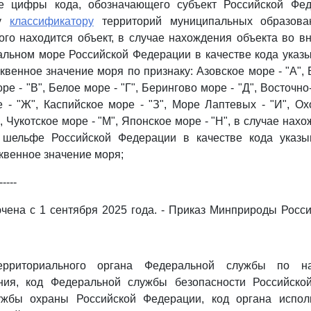
 цифры кода, обозначающего субъект Российской Фед
му
классификатору
территорий муниципальных образова
ого находится объект, в случае нахождения объекта во в
альном море Российской Федерации в качестве кода указ
квенное значение моря по признаку: Азовское море - "А", 
ре - "В", Белое море - "Г", Берингово море - "Д", Восточн
е - "Ж", Каспийское море - "З", Море Лаптевых - "И", Охо
, Чукотское море - "М", Японское море - "Н", в случае нах
 шельфе Российской Федерации в качестве кода указы
уквенное значение моря;
-----
чена с 1 сентября 2025 года. - Приказ Минприроды Росси
рриториального органа Федеральной службы по н
ния, код Федеральной службы безопасности Российско
жбы охраны Российской Федерации, код органа испол