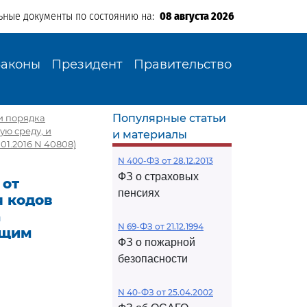
ьные документы по состоянию на:
08 августа 2026
Законы
Президент
Правительство
Популярные статьи
ии порядка
ю среду, и
и материалы
01.2016 N 40808)
N 400-ФЗ от 28.12.2013
ФЗ о страховых
 от
пенсиях
я кодов
а
N 69-ФЗ от 21.12.1994
ющим
ФЗ о пожарной
безопасности
N 40-ФЗ от 25.04.2002