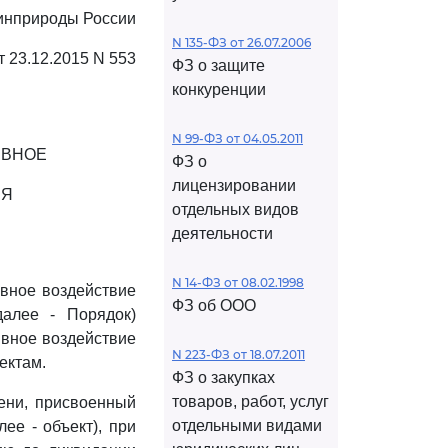
Минприроды России
N 135-ФЗ от 26.07.2006
т 23.12.2015 N 553
ФЗ о защите
конкуренции
N 99-ФЗ от 04.05.2011
ИВНОЕ
ФЗ о
лицензировании
ИЯ
отдельных видов
деятельности
N 14-ФЗ от 08.02.1998
вное воздействие
ФЗ об ООО
алее - Порядок)
ивное воздействие
N 223-ФЗ от 18.07.2011
ектам.
ФЗ о закупках
товаров, работ, услуг
ени, присвоенный
отдельными видами
ее - объект), при