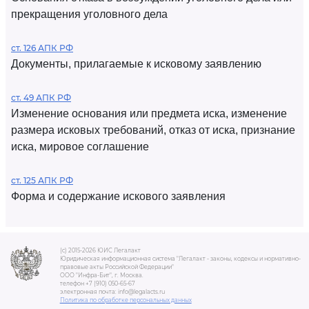
прекращения уголовного дела
ст. 126 АПК РФ
Документы, прилагаемые к исковому заявлению
ст. 49 АПК РФ
Изменение основания или предмета иска, изменение
размера исковых требований, отказ от иска, признание
иска, мировое соглашение
ст. 125 АПК РФ
Форма и содержание искового заявления
(c) 2015-2026 ЮИС Легалакт
Юридическая информационная система "Легалакт - законы, кодексы и нормативно-
правовые акты Российской Федерации"
ООО "Инфра-Бит", г. Москва.
телефон +7 (910) 050-65-67
электронная почта: info@legalacts.ru
Политика по обработке персональных данных