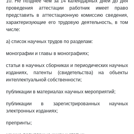
10. Не позднее чем за 14 календарных дней до дня
проведения аттестации работник имеет право
представить в аттестационную комиссию сведения,
характеризующие его трудовую деятельность, в том
числе:
а) список научных трудов по разделам:
монографии и главы в монографиях;
статьи в научных сборниках и периодических научных
изданиях, патенты (свидетельства) на объекты
интеллектуальной собственности;
публикации в материалах научных мероприятий;
публикации в зарегистрированных научных
электронных изданиях;
препринты;