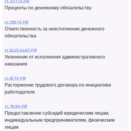
ст. 317.1 ГК РФ
Проценты по денежному обязательству
ст. 395 ГК РФ
Ответственность за неисполнение денежного
обязательства
ст 20.25 КоАП РФ
Уклонение от исполнения административного
наказания
ст. 81 ТК РФ
Расторжение трудового договора по инициативе
работодателя
ст. 78 БК РФ
Предоставление субсидий юридическим лицам,
индивидуальным предпринимателям, физическим
лицам