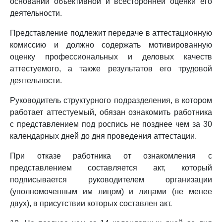
основании объективной и всесторонней оценки его
деятельности.
Представление подлежит передаче в аттестационную
комиссию и должно содержать мотивированную
оценку профессиональных и деловых качеств
аттестуемого, а также результатов его трудовой
деятельности.
Руководитель структурного подразделения, в котором
работает аттестуемый, обязан ознакомить работника
с представлением под роспись не позднее чем за 30
календарных дней до дня проведения аттестации.
При отказе работника от ознакомления с
представлением составляется акт, который
подписывается руководителем организации
(уполномоченным им лицом) и лицами (не менее
двух), в присутствии которых составлен акт.