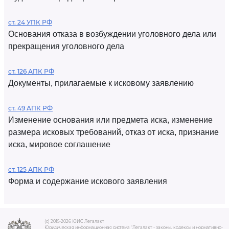
ст. 24 УПК РФ
Основания отказа в возбуждении уголовного дела или
прекращения уголовного дела
ст. 126 АПК РФ
Документы, прилагаемые к исковому заявлению
ст. 49 АПК РФ
Изменение основания или предмета иска, изменение
размера исковых требований, отказ от иска, признание
иска, мировое соглашение
ст. 125 АПК РФ
Форма и содержание искового заявления
(c) 2015-2026 ЮИС Легалакт
Юридическая информационная система "Легалакт - законы, кодексы и нормативно-