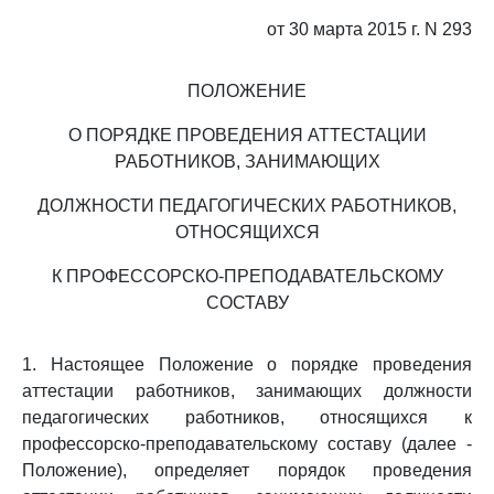
от 30 марта 2015 г. N 293
ПОЛОЖЕНИЕ
О ПОРЯДКЕ ПРОВЕДЕНИЯ АТТЕСТАЦИИ
РАБОТНИКОВ, ЗАНИМАЮЩИХ
ДОЛЖНОСТИ ПЕДАГОГИЧЕСКИХ РАБОТНИКОВ,
ОТНОСЯЩИХСЯ
К ПРОФЕССОРСКО-ПРЕПОДАВАТЕЛЬСКОМУ
СОСТАВУ
1. Настоящее Положение о порядке проведения
аттестации работников, занимающих должности
педагогических работников, относящихся к
профессорско-преподавательскому составу (далее -
Положение), определяет порядок проведения