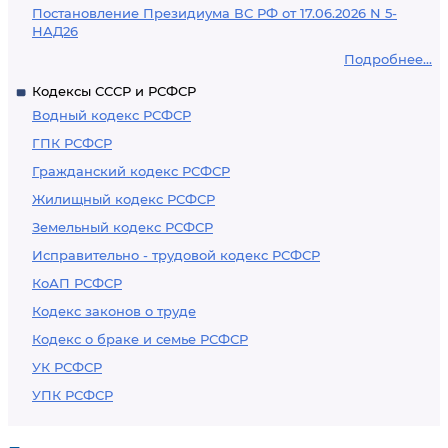
Постановление Президиума ВС РФ от 17.06.2026 N 5-
НАД26
Подробнее...
Кодексы СССР и РСФСР
Водный кодекс РСФСР
ГПК РСФСР
Гражданский кодекс РСФСР
Жилищный кодекс РСФСР
Земельный кодекс РСФСР
Исправительно - трудовой кодекс РСФСР
КоАП РСФСР
Кодекс законов о труде
Кодекс о браке и семье РСФСР
УК РСФСР
УПК РСФСР