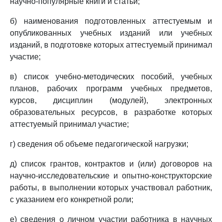
научно-популярные книги и статьи;
б) наименования подготовленных аттестуемым и
опубликованных учебных изданий или учебных
изданий, в подготовке которых аттестуемый принимал
участие;
в) список учебно-методических пособий, учебных
планов, рабочих программ учебных предметов,
курсов, дисциплин (модулей), электронных
образовательных ресурсов, в разработке которых
аттестуемый принимал участие;
г) сведения об объеме педагогической нагрузки;
д) список грантов, контрактов и (или) договоров на
научно-исследовательские и опытно-конструкторские
работы, в выполнении которых участвовал работник,
с указанием его конкретной роли;
е) сведения о личном участии работника в научных