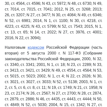
30, ст. 4564, ст. 4596; N 43, ст. 5972; N 48, ст. 6730; N 49,
ст. 7014, ст. 7015, ст. 7041; 2012, N 25, ст. 3268; 2013;
26, ст. 3207; N 27, ст. 3477; N 30, ст. 4084; N 49, ст. 6346;
N 52, ст. 6981; 2014, N 1, ст. 1100; N 30, ст. 4218, ст.
4223, ст. 4225; N 43, ст. 5799; N 52, ст. 7543; 2015, N 1,
ст. 13, ст. 65; N 14, ст. 2022; N 27, ст. 3976, ст. 4001;
2016, N 22, ст. 3094);
Налоговым
кодексом
Российской Федерации (часть
вторая) от 5 августа 2000 г. N 117-ФЗ (Собрание
законодательства Российской Федерации, 2000, N 32,
ст. 3340, ст. 3341; 2001, N 1, ст. 18; N 23, ст. 2289; N 33,
ст. 3413, ст. 3421, ст. 3429; N 49, ст. 4554, ст. 4564; N 53,
ст. 5015, ст. 5023; 2002, N 1, ст. 4; N 22, ст. 2026; N 30,
ст. 3021, ст. 3027, ст. 3033; N 52, ст. 5138; 2003, N 1, ст.
2, ст. 5, ст. 6, ст. 8, ст. 11; N 19, ст. 1749; N 21, ст. 1958; N
23, ст. 2174; N 26, ст. 2567; N 27, ст. 2700; N 28, ст. 2874,
ст. 2879, ст. 2886; N 46, ст. 4435, ст. 4443, ст. 4444; N 50,
ст. 4849; N 52, ст. 5030; 2004, N 15, ст. 1342; N 27, ст.