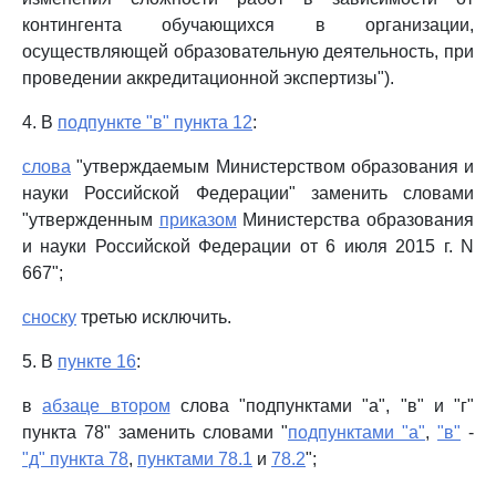
контингента обучающихся в организации,
осуществляющей образовательную деятельность, при
проведении аккредитационной экспертизы").
4. В
подпункте "в" пункта 12
:
слова
"утверждаемым Министерством образования и
науки Российской Федерации" заменить словами
"утвержденным
приказом
Министерства образования
и науки Российской Федерации от 6 июля 2015 г. N
667";
сноску
третью исключить.
5. В
пункте 16
:
в
абзаце втором
слова "подпунктами "а", "в" и "г"
пункта 78" заменить словами "
подпунктами "а"
,
"в"
-
"д" пункта 78
,
пунктами 78.1
и
78.2
";