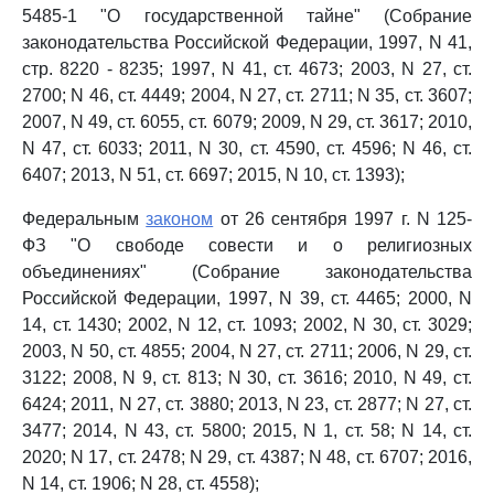
5485-1 "О государственной тайне" (Собрание
законодательства Российской Федерации, 1997, N 41,
стр. 8220 - 8235; 1997, N 41, ст. 4673; 2003, N 27, ст.
2700; N 46, ст. 4449; 2004, N 27, ст. 2711; N 35, ст. 3607;
2007, N 49, ст. 6055, ст. 6079; 2009, N 29, ст. 3617; 2010,
N 47, ст. 6033; 2011, N 30, ст. 4590, ст. 4596; N 46, ст.
6407; 2013, N 51, ст. 6697; 2015, N 10, ст. 1393);
Федеральным
законом
от 26 сентября 1997 г. N 125-
ФЗ "О свободе совести и о религиозных
объединениях" (Собрание законодательства
Российской Федерации, 1997, N 39, ст. 4465; 2000, N
14, ст. 1430; 2002, N 12, ст. 1093; 2002, N 30, ст. 3029;
2003, N 50, ст. 4855; 2004, N 27, ст. 2711; 2006, N 29, ст.
3122; 2008, N 9, ст. 813; N 30, ст. 3616; 2010, N 49, ст.
6424; 2011, N 27, ст. 3880; 2013, N 23, ст. 2877; N 27, ст.
3477; 2014, N 43, ст. 5800; 2015, N 1, ст. 58; N 14, ст.
2020; N 17, ст. 2478; N 29, ст. 4387; N 48, ст. 6707; 2016,
N 14, ст. 1906; N 28, ст. 4558);