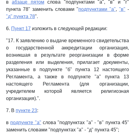
в
абзаце пятом
слова "подпунктами "а", "в" и "г"
пункта 78" заменить словами "
подпунктами "а"
,
"в"
-
"д" пункта 78
".
6.
Пункт 17
изложить в следующей редакции:
"17. К заявлению о выдаче временного свидетельства
о государственной аккредитации организация,
возникшая в результате реорганизации в форме
разделения или выделения, прилагает документы,
указанные в подпункте "б" пункта 12 настоящего
Регламента, а также в подпункте "а" пункта 13
настоящего Регламента (для организации,
учредителем которой является религиозная
организация).".
7. В
пункте 23
:
в
подпункте "а"
слова "подпунктах "а" - "в" пункта 45"
заменить словами "подпунктах "а" - "д" пункта 45";