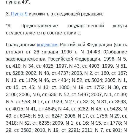
пункта 49".
3.
Пункт 9
изложить в следующей редакции:
"9. Предоставление государственной услуги
осуществляется в соответствии с:
Гражданским
кодексом
Российской Федерации (часть
вторая) от 26 января 1996 г. N 14-ФЗ (Собрание
законодательства Российской Федерации, 1996, N 5,
ст. 410; N 34, ст. 4025; 1997, N 43, ст. 4903; 1999, N 51,
ст. 6288; 2002, N 48, ст. 4737; 2003, N 2, ст. 160, ст. 167;
N 13, ст. 1179; N 46, ст. 4434; N 52, ст. 5034; 2005, N 1,
ст. 15, ст. 45; N 13, ст. 1080; N 19, ст. 1752; N 30, ст.
3100; 2006, N 6, ст. 636; N 52, ст. 5497; 2007, N 1, ст. 39;
N 5, ст. 558; N 17, ст. 1929; N 27, ст. 3213; N 31, ст. 3993,
ст. 4015; N 41, ст. 4845; N 44, ст. 5282; N 45, ст. 5428; N
49, ст. 6048; N 50, ст. 6247; 2008, N 17, ст. 1756; N 29, ст.
3418; N 52, ст. 6235; 2009, N 1, ст. 16; N 15, ст. 1778; N
29, ст. 3582; 2010, N 19, ст. 2291; 2011, N 7, ст. 901; N