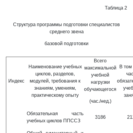
Таблица 2
Структура программы подготовки специалистов
среднего звена
базовой подготовки
Всего
Наименование учебных
В том
максимальной
циклов, разделов,
ча
учебной
Индекс
модулей, требования к
обязат
нагрузки
знаниям, умениям,
уче
обучающегося
практическому опыту
зан
(час./нед.)
Обязательная часть
3186
21
учебных циклов ППССЗ