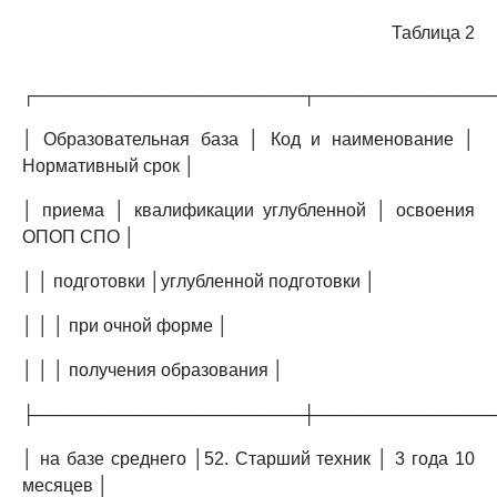
Таблица 2
┌──────────────────────┬──────────────
│ Образовательная база │ Код и наименование │
Нормативный срок │
│ приема │ квалификации углубленной │ освоения
ОПОП СПО │
│ │ подготовки │углубленной подготовки │
│ │ │ при очной форме │
│ │ │ получения образования │
├──────────────────────┼──────────────
│ на базе среднего │52. Старший техник │ 3 года 10
месяцев │