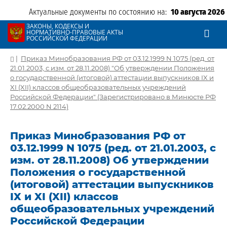
Актуальные документы по состоянию на:
10 августа 2026
ЗАКОНЫ, КОДЕКСЫ И
НОРМАТИВНО-ПРАВОВЫЕ АКТЫ
РОССИЙСКОЙ ФЕДЕРАЦИИ
|
Приказ Минобразования РФ от 03.12.1999 N 1075 (ред. от
21.01.2003, с изм. от 28.11.2008) "Об утверждении Положения
о государственной (итоговой) аттестации выпускников IX и
XI (XII) классов общеобразовательных учреждений
Российской Федерации" (Зарегистрировано в Минюсте РФ
17.02.2000 N 2114)
Приказ Минобразования РФ от
03.12.1999 N 1075 (ред. от 21.01.2003, с
изм. от 28.11.2008) Об утверждении
Положения о государственной
(итоговой) аттестации выпускников
IX и XI (XII) классов
общеобразовательных учреждений
Российской Федерации