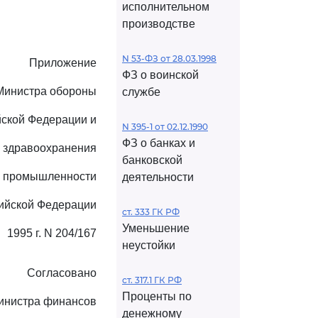
исполнительном
производстве
N 53-ФЗ от 28.03.1998
Приложение
ФЗ о воинской
 Министра обороны
службе
ской Федерации и
N 395-1 от 02.12.1990
ФЗ о банках и
 здравоохранения
банковской
й промышленности
деятельности
ийской Федерации
ст. 333 ГК РФ
Уменьшение
1995 г. N 204/167
неустойки
Согласовано
ст. 317.1 ГК РФ
Проценты по
инистра финансов
денежному