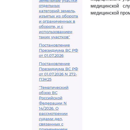
земельные участки
отдельных
медицинской сл
категорий земель,
медицинской про
изъятых из оборота
и ограниченных в
обороте, и с
использованием
таких участков"
Постановление
Президиума ВС РФ
от 01.07.2026
Постановление
Президиума ВС РФ
от 01.07.2026 N 272-
ПЭК25
"Тематический
обзор ВС
Российской
Федерации N
14/2026. О
рассмотрении
судами дел,
связанных с
применением