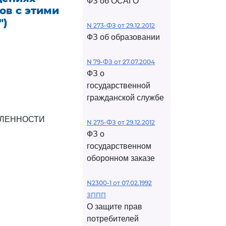
ФЗ об ОСАГО
ов с этими
")
N 273-ФЗ от 29.12.2012
ФЗ об образовании
N 79-ФЗ от 27.07.2004
И
ФЗ о
государственной
гражданской службе
ШЛЕННОСТИ
N 275-ФЗ от 29.12.2012
ФЗ о
государственном
оборонном заказе
N2300-1 от 07.02.1992
ЗППП
О защите прав
потребителей