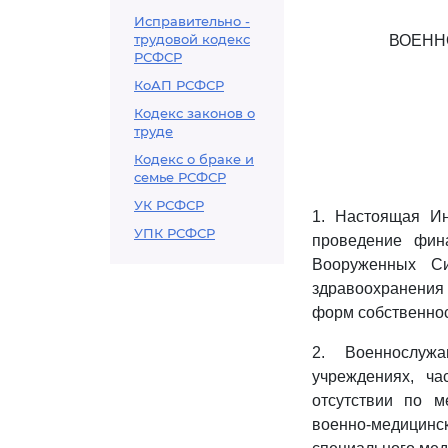
Исправительно -
трудовой кодекс
ВОЕНН
РСФСР
КоАП РСФСР
Кодекс законов о
труде
Кодекс о браке и
семье РСФСР
УК РСФСР
1. Настоящая Ин
УПК РСФСР
проведение фин
Вооруженных Си
здравоохранения
форм собственнос
2. Военнослуж
учреждениях, ча
отсутствии по м
военно-медицинск