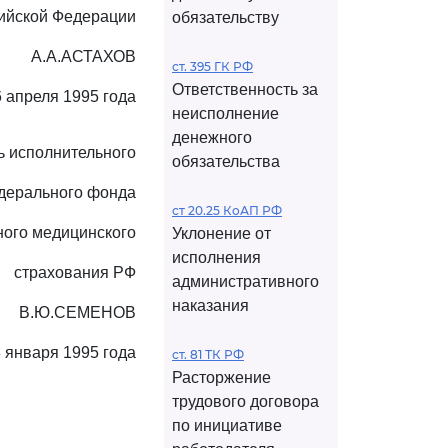
ийской Федерации
обязательству
А.А.АСТАХОВ
ст. 395 ГК РФ
Ответственность за
6 апреля 1995 года
неисполнение
денежного
ь исполнительного
обязательства
дерального фонда
ст 20.25 КоАП РФ
ного медицинского
Уклонение от
исполнения
страхования РФ
административного
наказания
В.Ю.СЕМЕНОВ
 января 1995 года
ст. 81 ТК РФ
Расторжение
трудового договора
по инициативе