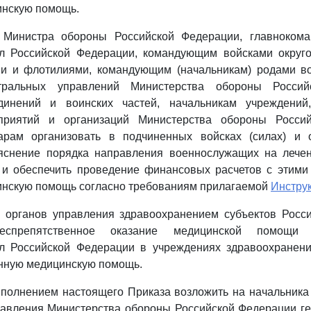
инскую помощь.
м Министра обороны Российской Федерации, главноком
 Российской Федерации, командующим войсками округов
и и флотилиями, командующим (начальникам) родами во
ральных управлений Министерства обороны Россий
динений и воинских частей, начальникам учреждений,
дприятий и организаций Министерства обороны Россий
рам организовать в подчиненных войсках (силах) и 
яснение порядка направления военнослужащих на лече
 и обеспечить проведение финансовых расчетов с этими
инскую помощь согласно требованиям прилагаемой
Инструк
м органов управления здравоохранением субъектов Росс
беспрепятственное оказание медицинской помощи 
 Российской Федерации в учреждениях здравоохранен
анную медицинскую помощь.
ыполнением настоящего Приказа возложить на начальника
равления Министерства обороны Российской Федерации ге