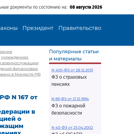
ьные документы по состоянию на:
08 августа 2026
Законы
Президент
Правительство
Популярные статьи
азании
 учреждениях
и материалы
щи военнослужащим
едения финансовых
N 400-ФЗ от 28.12.2013
овано в Минюсте РФ
ФЗ о страховых
пенсиях
Ф N 167 от
N 69-ФЗ от 21.12.1994
ФЗ о пожарной
дерации в
безопасности
цией о
ужащим
N 40-ФЗ от 25.04.2002
дениях