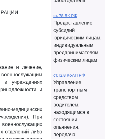
работодателя
ЕРАЦИИ
ст. 78 БК РФ
Предоставление
субсидий
юридическим лицам,
индивидуальным
предпринимателям,
физическим лицам
вание и лечение,
 военнослужащим
ст. 12.8 КоАП РФ
) в учреждениях
Управление
принадлежности и
транспортным
средством
водителем,
но-медицинских
находящимся в
учреждения). При
состоянии
) военнослужащих
опьянения,
их отделений либо
передача