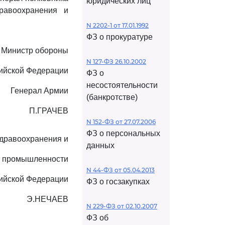
юридических лиц
равоохранения и
N 2202-1 от 17.01.1992
ФЗ о прокуратуре
Министр обороны
N 127-ФЗ 26.10.2002
ийской Федерации
ФЗ о
несостоятельности
Генерал Армии
(банкротстве)
П.ГРАЧЕВ
N 152-ФЗ от 27.07.2006
ФЗ о персональных
дравоохранения и
данных
й промышленности
N 44-ФЗ от 05.04.2013
ийской Федерации
ФЗ о госзакупках
Э.НЕЧАЕВ
N 229-ФЗ от 02.10.2007
ФЗ об