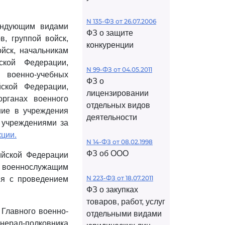
N 135-ФЗ от 26.07.2006
андующим видами
ФЗ о защите
, группой войск,
конкуренции
йск, начальникам
ской Федерации,
N 99-ФЗ от 04.05.2011
 военно-учебных
ФЗ о
ской Федерации,
лицензировании
органах военного
отдельных видов
ние в учреждения
деятельности
 учреждениями за
ции.
N 14-ФЗ от 08.02.1998
ФЗ об ООО
ийской Федерации
военнослужащим
N 223-ФЗ от 18.07.2011
ия с проведением
ФЗ о закупках
товаров, работ, услуг
 Главного военно-
отдельными видами
нерал-полковника