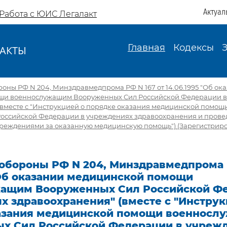
Актуал
Работа с ЮИС Легалакт
Главная
Кодексы
АКТЫ
И
ны РФ N 204, Минздравмедпрома РФ N 167 от 14.06.1995 "Об ок
щи военнослужащим Вооруженных Сил Российской Федерации в
(вместе с "Инструкцией о порядке оказания медицинской помо
оссийской Федерации в учреждениях здравоохранения и пров
учреждениями за оказанную медицинскую помощь") (Зарегистрир
обороны РФ N 204, Минздравмедпрома Р
"Об оказании медицинской помощи
ащим Вооруженных Сил Российской Фе
 здравоохранения" (вместе с "Инструк
азания медицинской помощи военносл
х Сил Российской Федерации в учреж