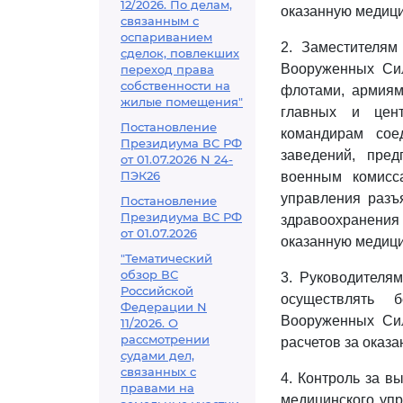
12/2026. По делам,
оказанную медиц
связанным с
оспариванием
2. Заместителя
сделок, повлекших
Вооруженных Сил
переход права
собственности на
флотами, армиям
жилые помещения"
главных и цент
Постановление
командирам сое
Президиума ВС РФ
заведений, пре
от 01.07.2026 N 24-
ПЭК26
военным комисса
управления разъ
Постановление
Президиума ВС РФ
здравоохранения
от 01.07.2026
оказанную медиц
"Тематический
обзор ВС
3. Руководителя
Российской
осуществлять 
Федерации N
Вооруженных Сил
11/2026. О
рассмотрении
расчетов за оказ
судами дел,
связанных с
4. Контроль за в
правами на
медицинского уп