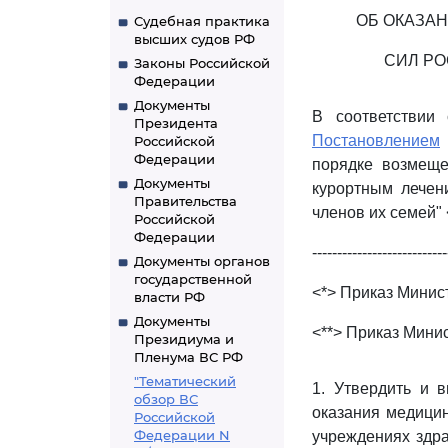
ОБ ОКАЗА
Судебная практика
высших судов РФ
СИЛ РО
Законы Российской
Федерации
Документы
В соответстви
Президента
Постановлением
Российской
Федерации
порядке возмеще
Документы
курортным лечен
Правительства
членов их семей" 
Российской
Федерации
---------------------------
Документы органов
государственной
<*> Приказ Минис
власти РФ
Документы
<**> Приказ Мини
Президиума и
Пленума ВС РФ
"Тематический
1. Утвердить и 
обзор ВС
оказания медици
Российской
Федерации N
учреждениях здр