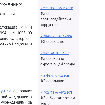
ОРУЖЕННЫХ
N 273-ФЗ от 25.12.2008
ФЗ о
РАНЕНИЯ
противодействии
коррупции
служащих" <*> и
994 г. N 1093 "О
N 38-ФЗ от 13.03.2006
ощи, санаторно -
ФЗ о рекламе
военной службы и
N 7-ФЗ от 10.01.2002
ФЗ об охране
окружающей среды
N 3-ФЗ от 07.02.2011
ФЗ о полиции
рукцию
о порядке
N 402-ФЗ от 06.12.2011
ской Федерации в
ФЗ о бухгалтерском
 учреждениями за
учете