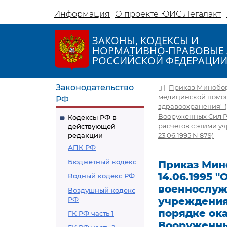
Информация
О проекте ЮИС Легалакт
ЗАКОНЫ, КОДЕКСЫ И
НОРМАТИВНО-ПРАВОВЫЕ 
РОССИЙСКОЙ ФЕДЕРАЦИ
Законодательство
|
Приказ Миноборо
медицинской помо
РФ
здравоохранения" 
Вооруженных Сил Р
Кодексы РФ в
расчетов с этими 
действующей
редакции
23.06.1995 N 879)
АПК РФ
Бюджетный кодекс
Приказ Мин
14.06.1995 
Водный кодекс РФ
военнослуж
Воздушный кодекс
РФ
учреждениях
порядке ок
ГК РФ часть 1
Вооруженны