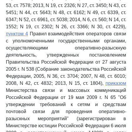
53, ст. 7578; 2013, N 19, ст. 2326; N 27, ст. 3450; N 43, ст.
5451; N 44, ст. 5643; N 48, ст. 6162; N 49, ст. 6339, ст.
6347; N 52, ст. 6961, ст. 5038; 2014, N 6, ст. 560; N 14, ст.
1552; N 19, ст. 2302; N 26, ст. 3366; N 30, ст. 4229),
пунктом 4
Правил взаимодействия операторов связи
с уполномоченными государственными органами,
осуществляющими оперативно-разыскную
деятельность, утвержденных постановлением
Правительства Российской Федерации от 27 августа
2005 г. N 538 (Собрание законодательства Российской
Федерации, 2005, N 36, ст. 3704; 2007, N 48, ст. 6010;
2008, N 42, ст. 4832; 2013, N 15, ст. 1804),
приказом
Министерства связи и массовых коммуникаций
Российской Федерации от 19 мая 2009 г. N 65 "Об
утверждении требований к сетям и средствам
почтовой связи для проведения оперативно-
разыскных мероприятий" (зарегистрирован в
Министерстве юстиции Российской Федерации 6 июля