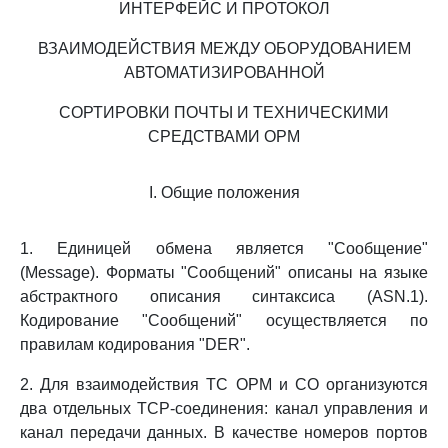
ИНТЕРФЕЙС И ПРОТОКОЛ
ВЗАИМОДЕЙСТВИЯ МЕЖДУ ОБОРУДОВАНИЕМ
АВТОМАТИЗИРОВАННОЙ
СОРТИРОВКИ ПОЧТЫ И ТЕХНИЧЕСКИМИ
СРЕДСТВАМИ ОРМ
I. Общие положения
1. Единицей обмена является "Сообщение"
(Message). Форматы "Сообщений" описаны на языке
абстрактного описания синтаксиса (ASN.1).
Кодирование "Сообщений" осуществляется по
правилам кодирования "DER".
2. Для взаимодействия ТС ОРМ и СО организуются
два отдельных ТСР-соединения: канал управления и
канал передачи данных. В качестве номеров портов