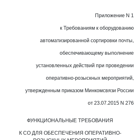
Приложение N 1
к Требованиям к оборудованию
автоматизированной сортировки почты,
обеспечивающему выполнение
установленных действий при проведении
оперативно-розыскных мероприятий,
утвержденным приказом Минкомсвязи России
от 23.07.2015 N 276
ФУНКЦИОНАЛЬНЫЕ ТРЕБОВАНИЯ
К СО ДЛЯ ОБЕСПЕЧЕНИЯ ОПЕРАТИВНО-