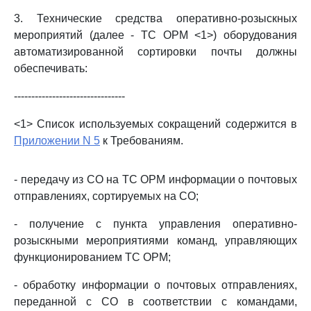
3. Технические средства оперативно-розыскных
мероприятий (далее - ТС ОРМ <1>) оборудования
автоматизированной сортировки почты должны
обеспечивать:
--------------------------------
<1> Список используемых сокращений содержится в
Приложении N 5
к Требованиям.
- передачу из СО на ТС ОРМ информации о почтовых
отправлениях, сортируемых на СО;
- получение с пункта управления оперативно-
розыскными мероприятиями команд, управляющих
функционированием ТС ОРМ;
- обработку информации о почтовых отправлениях,
переданной с СО в соответствии с командами,