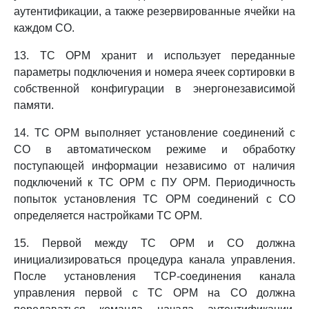
аутентификации, а также резервированные ячейки на
каждом СО.
13. ТС ОРМ хранит и использует переданные
параметры подключения и номера ячеек сортировки в
собственной конфигурации в энергонезависимой
памяти.
14. ТС ОРМ выполняет установление соединений с
СО в автоматическом режиме и обработку
поступающей информации независимо от наличия
подключений к ТС ОРМ с ПУ ОРМ. Периодичность
попыток установления ТС ОРМ соединений с СО
определяется настройками ТС ОРМ.
15. Первой между ТС ОРМ и СО должна
инициализироваться процедура канала управления.
После установления ТСР-соединения канала
управления первой с ТС ОРМ на СО должна