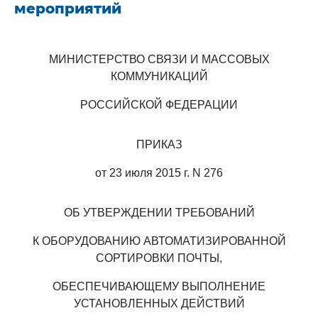
мероприятий
МИНИСТЕРСТВО СВЯЗИ И МАССОВЫХ
КОММУНИКАЦИЙ
РОССИЙСКОЙ ФЕДЕРАЦИИ
ПРИКАЗ
от 23 июля 2015 г. N 276
ОБ УТВЕРЖДЕНИИ ТРЕБОВАНИЙ
К ОБОРУДОВАНИЮ АВТОМАТИЗИРОВАННОЙ
СОРТИРОВКИ ПОЧТЫ,
ОБЕСПЕЧИВАЮЩЕМУ ВЫПОЛНЕНИЕ
УСТАНОВЛЕННЫХ ДЕЙСТВИЙ