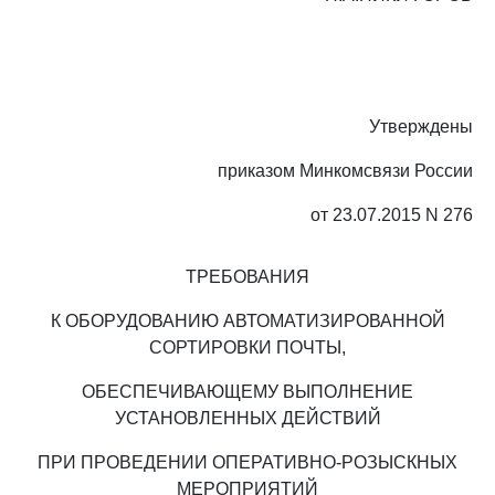
Утверждены
приказом Минкомсвязи России
от 23.07.2015 N 276
ТРЕБОВАНИЯ
К ОБОРУДОВАНИЮ АВТОМАТИЗИРОВАННОЙ
СОРТИРОВКИ ПОЧТЫ,
ОБЕСПЕЧИВАЮЩЕМУ ВЫПОЛНЕНИЕ
УСТАНОВЛЕННЫХ ДЕЙСТВИЙ
ПРИ ПРОВЕДЕНИИ ОПЕРАТИВНО-РОЗЫСКНЫХ
МЕРОПРИЯТИЙ