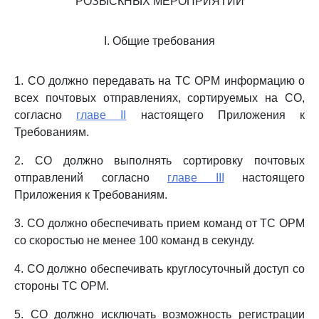
РОЗЫСКНЫХ МЕРОПРИЯТИЙ
I. Общие требования
1. СО должно передавать на ТС ОРМ информацию о
всех почтовых отправлениях, сортируемых на СО,
согласно
главе II
настоящего Приложения к
Требованиям.
2. СО должно выполнять сортировку почтовых
отправлений согласно
главе III
настоящего
Приложения к Требованиям.
3. СО должно обеспечивать прием команд от ТС ОРМ
со скоростью не менее 100 команд в секунду.
4. СО должно обеспечивать круглосуточный доступ со
стороны ТС ОРМ.
5. СО должно исключать возможность регистрации