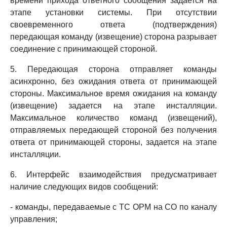
времени прихода ответного сообщения задается на
этапе установки системы. При отсутствии
своевременного ответа (подтверждения)
передающая команду (извещение) сторона разрывает
соединение с принимающей стороной.
5. Передающая сторона отправляет команды
асинхронно, без ожидания ответа от принимающей
стороны. Максимальное время ожидания на команду
(извещение) задается на этапе инсталляции.
Максимальное количество команд (извещений),
отправляемых передающей стороной без получения
ответа от принимающей стороны, задается на этапе
инсталляции.
6. Интерфейс взаимодействия предусматривает
наличие следующих видов сообщений:
- команды, передаваемые с ТС ОРМ на СО по каналу
управления;