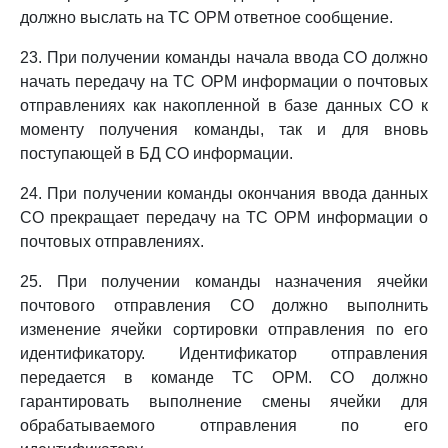
должно выслать на ТС ОРМ ответное сообщение.
23. При получении команды начала ввода СО должно
начать передачу на ТС ОРМ информации о почтовых
отправлениях как накопленной в базе данных СО к
моменту получения команды, так и для вновь
поступающей в БД СО информации.
24. При получении команды окончания ввода данных
СО прекращает передачу на ТС ОРМ информации о
почтовых отправлениях.
25. При получении команды назначения ячейки
почтового отправления СО должно выполнить
изменение ячейки сортировки отправления по его
идентификатору. Идентификатор отправления
передается в команде ТС ОРМ. СО должно
гарантировать выполнение смены ячейки для
обрабатываемого отправления по его