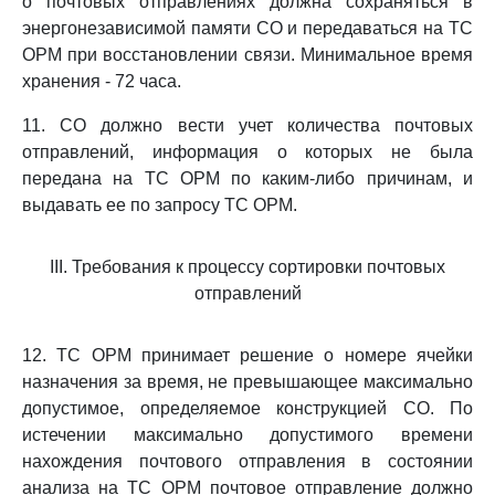
о почтовых отправлениях должна сохраняться в
энергонезависимой памяти СО и передаваться на ТС
ОРМ при восстановлении связи. Минимальное время
хранения - 72 часа.
11. СО должно вести учет количества почтовых
отправлений, информация о которых не была
передана на ТС ОРМ по каким-либо причинам, и
выдавать ее по запросу ТС ОРМ.
III. Требования к процессу сортировки почтовых
отправлений
12. ТС ОРМ принимает решение о номере ячейки
назначения за время, не превышающее максимально
допустимое, определяемое конструкцией СО. По
истечении максимально допустимого времени
нахождения почтового отправления в состоянии
анализа на ТС ОРМ почтовое отправление должно