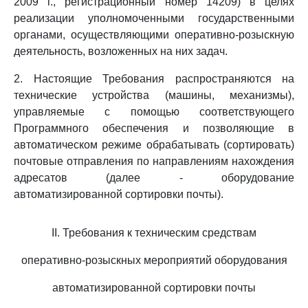
2009 г., регистрационный номер 14209) в целях
реализации уполномоченными государственными
органами, осуществляющими оперативно-розыскную
деятельность, возложенных на них задач.
2. Настоящие Требования распространяются на
технические устройства (машины, механизмы),
управляемые с помощью соответствующего
Программного обеспечения и позволяющие в
автоматическом режиме обрабатывать (сортировать)
почтовые отправления по направлениям нахождения
адресатов (далее - оборудование
автоматизированной сортировки почты).
II. Требования к техническим средствам
оперативно-розыскных мероприятий оборудования
автоматизированной сортировки почты