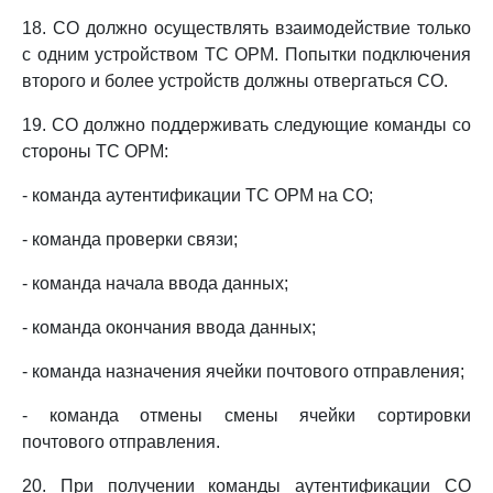
18. СО должно осуществлять взаимодействие только
с одним устройством ТС ОРМ. Попытки подключения
второго и более устройств должны отвергаться СО.
19. СО должно поддерживать следующие команды со
стороны ТС ОРМ:
- команда аутентификации ТС ОРМ на СО;
- команда проверки связи;
- команда начала ввода данных;
- команда окончания ввода данных;
- команда назначения ячейки почтового отправления;
- команда отмены смены ячейки сортировки
почтового отправления.
20. При получении команды аутентификации СО