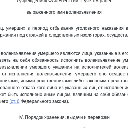
в учреждениях ФСИН России, с учетом ранее
выраженного ими волеизъявления
иц, умерших в период отбывания уголовного наказания 
ржания под стражей в следственных изоляторах, осуществл
 волеизъявления умершего являются лица, указанные в ег
взять на себя обязанность исполнить волеизъявление у
леизъявлении умершего указания на исполнителей волеи
а от исполнения волеизъявления умершего оно осуществ
енниками, иными родственниками либо законным представ
ованного отказа кого-либо из указанных лиц от исполнен
ет быть исполнено иным лицом, взявшим на себя обязан
шего
(ст. 6
Федерального закона).
IV. Порядок хранения, выдачи и перевозки