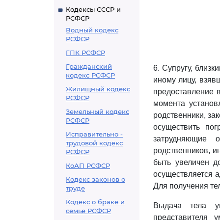
Кодексы СССР и
РСФСР
Водный кодекс
РСФСР
ГПК РСФСР
Гражданский
6. Супругу, близ
кодекс РСФСР
иному лицу, взяв
Жилищный кодекс
предоставление в
РСФСР
момента установл
Земельный кодекс
родственники, за
РСФСР
осуществить пог
Исправительно -
затрудняющие о
трудовой кодекс
родственников, и
РСФСР
быть увеличен д
КоАП РСФСР
осуществляется 
Кодекс законов о
Для получения те
труде
Кодекс о браке и
Выдача тела ум
семье РСФСР
представителя 