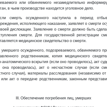
еваемого или обвиняемого незамедлительно информиру
ган, в чьем производстве находится уголовное дело.
сли смерть осужденного наступила в период отбыв
реждения, исполняющего наказание, заявляет о смерти ос
воей дислокации. Заявление о смерти должно быть сдела
ступления смерти. Для государственной регистрации см
тавляется медицинское свидетельство о смерти.
у умершего осужденного, подозреваемого, обвиняемого п
авленного родственникам, копия медицинского свидете
о-анатомического вскрытия (если оно проводилось), акт су
и она проводилась), акт о несчастном случае (если см
стного случая), материалы расследования (независимо от
и или акт о передаче родственникам, законным представ
III. Обеспечение погребения лиц, умерших