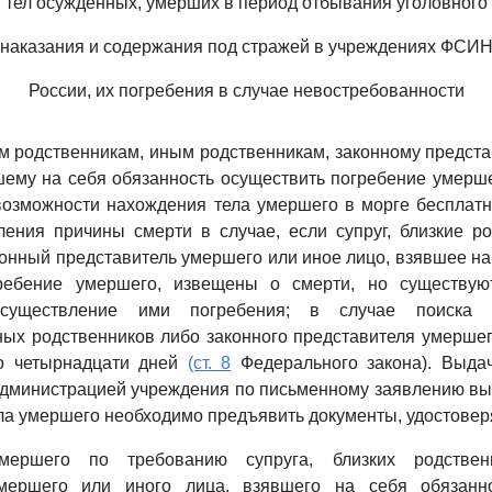
тел осужденных, умерших в период отбывания уголовного
наказания и содержания под стражей в учреждениях ФСИ
России, их погребения в случае невостребованности
ким родственникам, иным родственникам, законному предст
шему на себя обязанность осуществить погребение умерше
озможности нахождения тела умершего в морге бесплатн
ения причины смерти в случае, если супруг, близкие р
конный представитель умершего или иное лицо, взявшее на
ребение умершего, извещены о смерти, но существуют
существление ими погребения; в случае поиска с
ных родственников либо законного представителя умершег
о четырнадцати дней
(ст. 8
Федерального закона). Выда
администрацией учреждения по письменному заявлению вы
ла умершего необходимо предъявить документы, удостовер
ершего по требованию супруга, близких родственн
умершего или иного лица, взявшего на себя обязанно