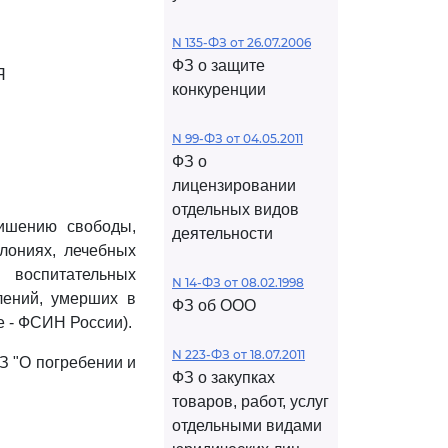
N 135-ФЗ от 26.07.2006
ФЗ о защите
Я
конкуренции
N 99-ФЗ от 04.05.2011
ФЗ о
лицензировании
отдельных видов
лишению свободы,
деятельности
лониях, лечебных
 воспитательных
N 14-ФЗ от 08.02.1998
лений, умерших в
ФЗ об ООО
 - ФСИН России).
N 223-ФЗ от 18.07.2011
З "О погребении и
ФЗ о закупках
товаров, работ, услуг
отдельными видами