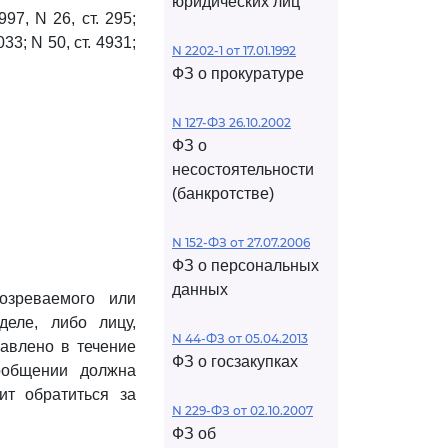
юридических лиц
97, N 26, ст. 295;
033; N 50, ст. 4931;
N 2202-1 от 17.01.1992
ФЗ о прокуратуре
N 127-ФЗ 26.10.2002
ФЗ о
несостоятельности
(банкротстве)
N 152-ФЗ от 27.07.2006
ФЗ о персональных
данных
озреваемого или
деле, либо лицу,
N 44-ФЗ от 05.04.2013
авлено в течение
ФЗ о госзакупках
ообщении должна
ит обратиться за
N 229-ФЗ от 02.10.2007
ФЗ об