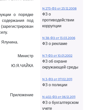
N 273-ФЗ от 25.12.2008
ФЗ о
рукции о порядке
противодействии
и содержания под
коррупции
 (зарегистрирован
илу.
N 38-ФЗ от 13.03.2006
. Ялунина.
ФЗ о рекламе
Министр
N 7-ФЗ от 10.01.2002
ФЗ об охране
Ю.Я.ЧАЙКА
окружающей среды
N 3-ФЗ от 07.02.2011
ФЗ о полиции
Приложение
N 402-ФЗ от 06.12.2011
ФЗ о бухгалтерском
учете