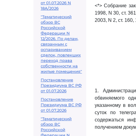
от 01.07.2026 N
<*> Собрание зако
18А/2026
1998, N 30, ст. 361
"Тематический
2003, N 2, ст. 160, 
обзор ВС
Российской
Федерации N
12/2026. По делам,
связанным с
оспариванием
сделок, повлекших
переход права
собственности на
жилые помещения"
Постановление
Президиума ВС РФ
1. Администрац
от 01.07.2026
обвиняемого одн
Постановление
Президиума ВС РФ
указанному в во
от 01.07.2026
суток по телег
"Тематический
содержаться инф
обзор ВС
получением докум
Российской
Федерации N