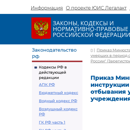
Информация
О проекте ЮИС Легалакт
ЗАКОНЫ, КОДЕКСЫ И
НОРМАТИВНО-ПРАВОВЫЕ 
РОССИЙСКОЙ ФЕДЕРАЦИ
Законодательство
|
Приказ Минюста 
умерших в период 
РФ
России" (Зарегистр
Кодексы РФ в
действующей
Приказ Миню
редакции
инструкции
АПК РФ
отбывания 
Бюджетный кодекс
учреждения
Водный кодекс РФ
Воздушный кодекс
РФ
ГК РФ часть 1