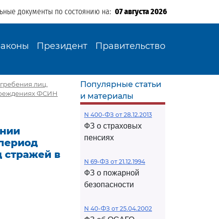
льные документы по состоянию на:
07 августа 2026
Законы
Президент
Правительство
Популярные статьи
огребения лиц,
учреждениях ФСИН
и материалы
N 400-ФЗ от 28.12.2013
ФЗ о страховых
ении
пенсиях
 период
 стражей в
N 69-ФЗ от 21.12.1994
ФЗ о пожарной
безопасности
И
N 40-ФЗ от 25.04.2002