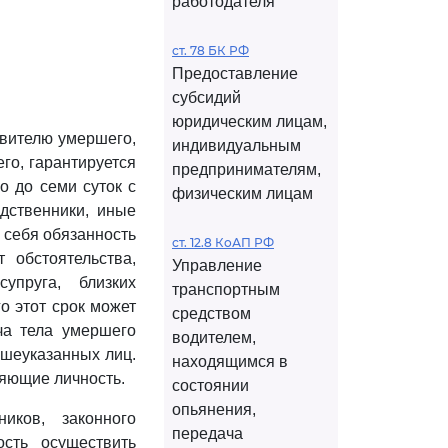
работодателя
Н
ст. 78 БК РФ
Предоставление
субсидий
юридическим лицам,
авителю умершего,
индивидуальным
го, гарантируется
предпринимателям,
о до семи суток с
физическим лицам
одственники, иные
 себя обязанность
ст. 12.8 КоАП РФ
 обстоятельства,
Управление
упруга, близких
транспортным
о этот срок может
средством
ча тела умершего
водителем,
шеуказанных лиц.
находящимся в
яющие личность.
состоянии
опьянения,
иков, законного
передача
сть осуществить