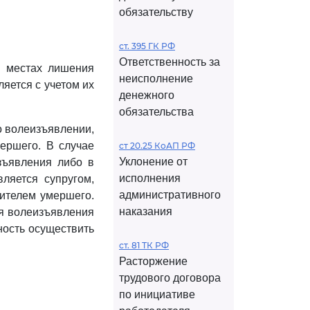
обязательству
ст. 395 ГК РФ
Ответственность за
в местах лишения
неисполнение
яется с учетом их
денежного
обязательства
о волеизъявлении,
мершего. В случае
ст 20.25 КоАП РФ
Уклонение от
зъявления либо в
исполнения
ляется супругом,
административного
ителем умершего.
наказания
ия волеизъявления
ность осуществить
ст. 81 ТК РФ
Расторжение
трудового договора
по инициативе