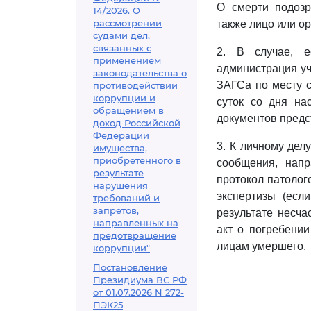
О смерти подозр
14/2026. О
рассмотрении
также лицо или ор
судами дел,
связанных с
2. В случае, е
применением
администрация уч
законодательства о
ЗАГСа по месту с
противодействии
коррупции и
суток со дня на
обращением в
документов предс
доход Российской
Федерации
3. К личному дел
имущества,
приобретенного в
сообщения, напр
результате
протокол патолог
нарушения
экспертизы (есл
требований и
запретов,
результате несча
направленных на
акт о погребени
предотвращение
лицам умершего.
коррупции"
Постановление
Президиума ВС РФ
от 01.07.2026 N 272-
ПЭК25