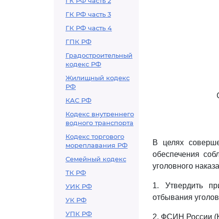
ГК РФ часть 2
ГК РФ часть 3
ГК РФ часть 4
ГПК РФ
Градостроительный
кодекс РФ
Жилищный кодекс
РФ
КАС РФ
Кодекс внутреннего
водного транспорта
Кодекс торгового
В целях соверш
мореплавания РФ
обеспечения соб
Семейный кодекс
уголовного наказ
ТК РФ
1. Утвердить п
УИК РФ
отбывания уголов
УК РФ
УПК РФ
2. ФСИН России (