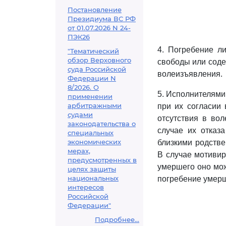
Постановление
Президиума ВС РФ
от 01.07.2026 N 24-
ПЭК26
4. Погребение л
"Тематический
обзор Верховного
свободы или соде
суда Российской
волеизъявления.
Федерации N
8/2026. О
5. Исполнителями
применении
арбитражными
при их согласии 
судами
отсутствия в во
законодательства о
случае их отказ
специальных
экономических
близкими родств
мерах,
В случае мотивир
предусмотренных в
умершего оно мож
целях защиты
национальных
погребение умер
интересов
Российской
Федерации"
Подробнее...