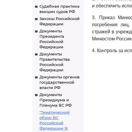
и обеспечить исп
Судебная практика
высших судов РФ
3. Приказ Минюс
Законы Российской
Федерации
погребения лиц,
Документы
стражей в учрежд
Президента
Минюстом России 
Российской
Федерации
4. Контроль за и
Документы
Правительства
Российской
Федерации
Документы органов
государственной
власти РФ
Документы
Президиума и
Пленума ВС РФ
"Тематический
обзор ВС
Российской
Федерации N