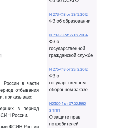
ФЗ об ОСАГО
N 273-ФЗ от 29.12.2012
ФЗ об образовании
N 79-ФЗ от 27.07.2004
ФЗ о
государственной
гражданской службе
Я
N 275-ФЗ от 29.12.2012
ФЗ о
государственном
 России в части
оборонном заказе
период отбывания
и, приказываю:
N2300-1 от 07.02.1992
мерших в период
ЗППП
ФСИН России.
О защите прав
потребителей
ками ФСИН России