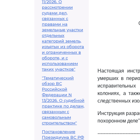
11/2026. О
рассмотрении
судами дел,
связанных с
правами на
земельные участки
отдельных
категорий земель,
изъятых из оборота
и ограниченных в
обороте, и с
использованием
таких участков"
Настоящая инстр
"Тематический
умерших в перио
обзор ВС
исправительных
Российской
колониях, а так
Федерации N
13/2026. О судебной
следственных изо
практике по делам,
связанным с
Инструкция разра
самовольным
похоронном деле" 
строительством"
Постановление
---------------------------
Президиума ВС РФ