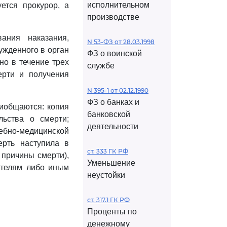
исполнительном
ется прокурор, а
производстве
ания наказания,
N 53-ФЗ от 28.03.1998
ужденного в орган
ФЗ о воинской
но в течение трех
службе
ерти и получения
N 395-1 от 02.12.1990
ФЗ о банках и
риобщаются: копия
банковской
льства о смерти;
деятельности
дебно-медицинской
ерть наступила в
ст. 333 ГК РФ
 причины смерти),
Уменьшение
ителям либо иным
неустойки
ст. 317.1 ГК РФ
Проценты по
денежному