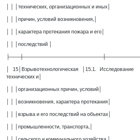
│ │ │технических, организационных и иных│
│ │ │причин, условий возникновения,│
│ │ │характера протекания пожара и его│
│ │ │последствий │
├───┼───────────────────────┼─────────
│ 15│Взрывотехнологическая │15.1. Исследование
технических и│
│ │ │организационных причин, условий│
│ │ │возникновения, характера протекания│
│ │ │взрыва и его последствий на объектах│
│ │ │промышленности, транспорта,│
│ │ │сельского и коммунального хозяйства │