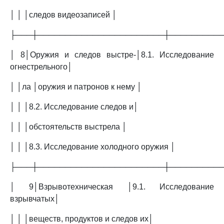
│ │ │следов видеозаписей │
├───┼───────────────────────┼─────────
│ 8│Оружия и следов выстре-│8.1. Исследование
огнестрельного│
│ │ла │оружия и патронов к нему │
│ │ │8.2. Исследование следов и│
│ │ │обстоятельств выстрела │
│ │ │8.3. Исследование холодного оружия │
├───┼───────────────────────┼─────────
│ 9│Взрывотехническая │9.1. Исследование
взрывчатых│
│ │ │веществ, продуктов и следов их│