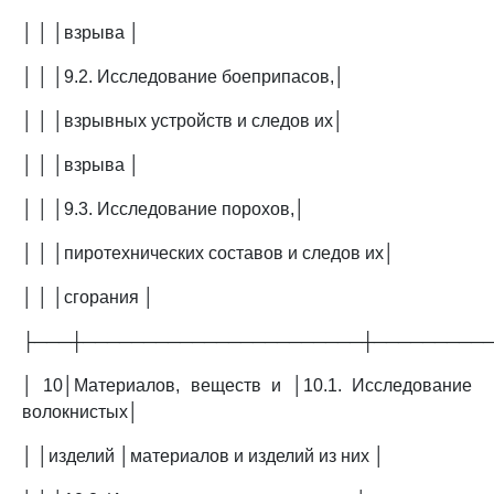
│ │ │взрыва │
│ │ │9.2. Исследование боеприпасов,│
│ │ │взрывных устройств и следов их│
│ │ │взрыва │
│ │ │9.3. Исследование порохов,│
│ │ │пиротехнических составов и следов их│
│ │ │сгорания │
├───┼───────────────────────┼─────────
│ 10│Материалов, веществ и │10.1. Исследование
волокнистых│
│ │изделий │материалов и изделий из них │