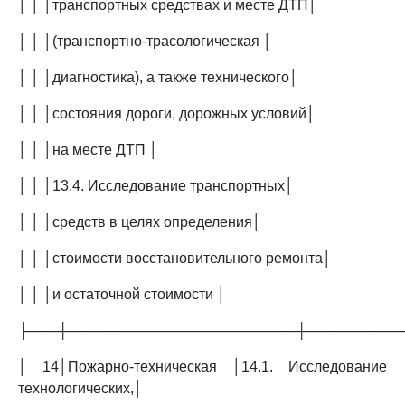
│ │ │транспортных средствах и месте ДТП│
│ │ │(транспортно-трасологическая │
│ │ │диагностика), а также технического│
│ │ │состояния дороги, дорожных условий│
│ │ │на месте ДТП │
│ │ │13.4. Исследование транспортных│
│ │ │средств в целях определения│
│ │ │стоимости восстановительного ремонта│
│ │ │и остаточной стоимости │
├───┼───────────────────────┼─────────
│ 14│Пожарно-техническая │14.1. Исследование
технологических,│