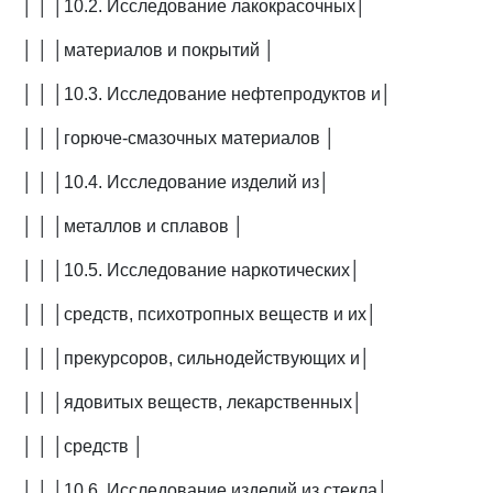
│ │ │10.2. Исследование лакокрасочных│
│ │ │материалов и покрытий │
│ │ │10.3. Исследование нефтепродуктов и│
│ │ │горюче-смазочных материалов │
│ │ │10.4. Исследование изделий из│
│ │ │металлов и сплавов │
│ │ │10.5. Исследование наркотических│
│ │ │средств, психотропных веществ и их│
│ │ │прекурсоров, сильнодействующих и│
│ │ │ядовитых веществ, лекарственных│
│ │ │средств │
│ │ │10.6. Исследование изделий из стекла│