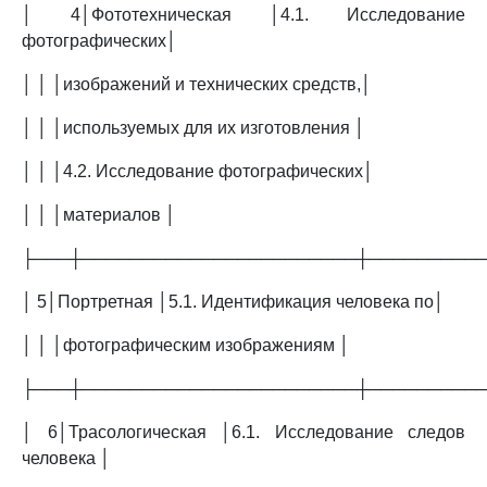
│ 4│Фототехническая │4.1. Исследование
фотографических│
│ │ │изображений и технических средств,│
│ │ │используемых для их изготовления │
│ │ │4.2. Исследование фотографических│
│ │ │материалов │
├───┼───────────────────────┼─────────
│ 5│Портретная │5.1. Идентификация человека по│
│ │ │фотографическим изображениям │
├───┼───────────────────────┼─────────
│ 6│Трасологическая │6.1. Исследование следов
человека │