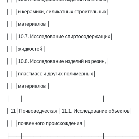
│ │ │и керамики, силикатных строительных│
│ │ │материалов │
│ │ │10.7. Исследование спиртосодержащих│
│ │ │жидкостей │
│ │ │10.8. Исследование изделий из резин,│
│ │ │пластмасс и других полимерных│
│ │ │материалов │
├───┼───────────────────────┼─────────
│ 11│Почвоведческая │11.1. Исследование объектов│
│ │ │почвенного происхождения │
├───┼───────────────────────┼─────────