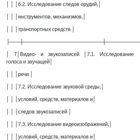
│ │ │6.2. Исследование следов орудий,│
│ │ │инструментов, механизмов,│
│ │ │транспортных средств │
├───┼───────────────────────┼─────────
│ 7│Видео- и звукозаписей │7.1. Исследование
голоса и звучащей│
│ │ │речи │
│ │ │7.2. Исследование звуковой среды,│
│ │ │условий, средств, материалов и│
│ │ │следов звукозаписей │
│ │ │7.3. Исследование видеоизображений,│
│ │ │условий, средств, материалов и│