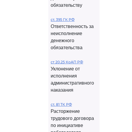
обязательству
ст. 395 ГК РФ
Ответственность за
неисполнение
денежного
обязательства
ст 20.25 КоАП РФ
Уклонение от
исполнения
административного
наказания
ст. 81 ТК РФ
Расторжение
трудового договора
по инициативе