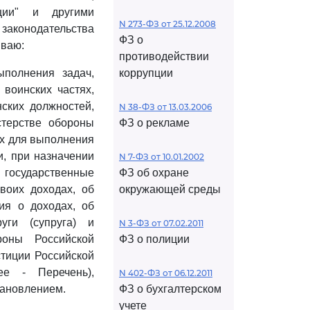
ции" и другими
N 273-ФЗ от 25.12.2008
законодательства
ФЗ о
ываю:
противодействии
ыполнения задач,
коррупции
воинских частях,
ских должностей,
N 38-ФЗ от 13.03.2006
стерстве обороны
ФЗ о рекламе
ых для выполнения
, при назначении
N 7-ФЗ от 10.01.2002
государственные
ФЗ об охране
воих доходах, об
окружающей среды
ия о доходах, об
уги (супруга) и
N 3-ФЗ от 07.02.2011
роны Российской
ФЗ о полиции
стиции Российской
е - Перечень),
N 402-ФЗ от 06.12.2011
тановлением.
ФЗ о бухгалтерском
учете