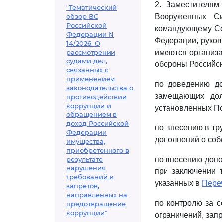
2. Заместителя
"Тематический
обзор ВС
Вооруженных Си
Российской
командующему Се
Федерации N
Федерации, руков
14/2026. О
рассмотрении
имеются организа
судами дел,
обороны Российск
связанных с
применением
по доведению до
законодательства о
замещающих до
противодействии
коррупции и
установленных П
обращением в
доход Российской
по внесению в тр
Федерации
дополнений о соб
имущества,
приобретенного в
результате
по внесению допо
нарушения
при заключении 
требований и
указанных в
Пере
запретов,
направленных на
по контролю за 
предотвращение
коррупции"
ограничений, зап