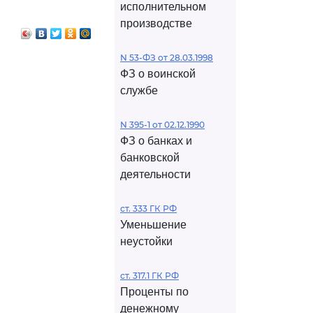
исполнительном
производстве
N 53-ФЗ от 28.03.1998
ФЗ о воинской
службе
N 395-1 от 02.12.1990
ФЗ о банках и
банковской
деятельности
ст. 333 ГК РФ
Уменьшение
неустойки
ст. 317.1 ГК РФ
Проценты по
денежному