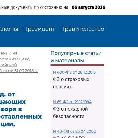
ьные документы по состоянию на:
06 августа 2026
Законы
Президент
Правительство
Популярные статьи
анении на
организациях,
и материалы
ссийской
ссии 31.03.2015 N
N 400-ФЗ от 28.12.2013
ФЗ о страховых
пенсиях
д. от
ещающих
N 69-ФЗ от 21.12.1994
вора в
ФЗ о пожарной
оставленных
безопасности
ции,
N 40-ФЗ от 25.04.2002