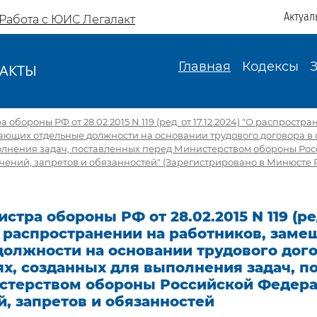
Актуал
Работа с ЮИС Легалакт
Главная
Кодексы
АКТЫ
И
обороны РФ от 28.02.2015 N 119 (ред. от 17.12.2024) "О распростр
ающих отдельные должности на основании трудового договора в 
олнения задач, поставленных перед Министерством обороны Ро
ений, запретов и обязанностей" (Зарегистрировано в Минюсте Ро
стра обороны РФ от 28.02.2015 N 119 (ре
 О распространении на работников, зам
должности на основании трудового дого
ях, созданных для выполнения задач, п
стерством обороны Российской Федера
, запретов и обязанностей