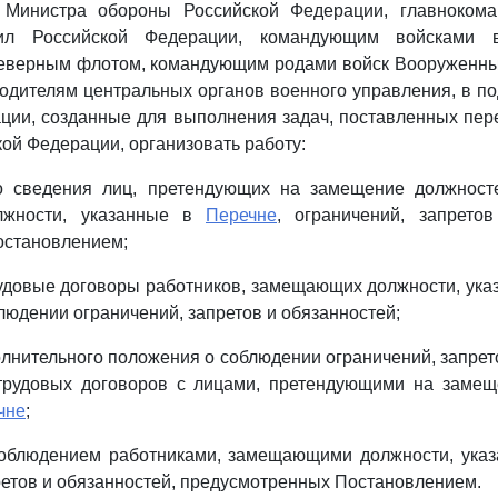
м Министра обороны Российской Федерации, главноком
л Российской Федерации, командующим войсками в
верным флотом, командующим родами войск Вооруженны
одителям центральных органов военного управления, в п
ции, созданные для выполнения задач, поставленных пе
ой Федерации, организовать работу:
 сведения лиц, претендующих на замещение должносте
лжности, указанные в
Перечне
, ограничений, запретов
остановлением;
удовые договоры работников, замещающих должности, ук
людении ограничений, запретов и обязанностей;
лнительного положения о соблюдении ограничений, запрет
трудовых договоров с лицами, претендующими на замещ
чне
;
соблюдением работниками, замещающими должности, ука
ретов и обязанностей, предусмотренных Постановлением.