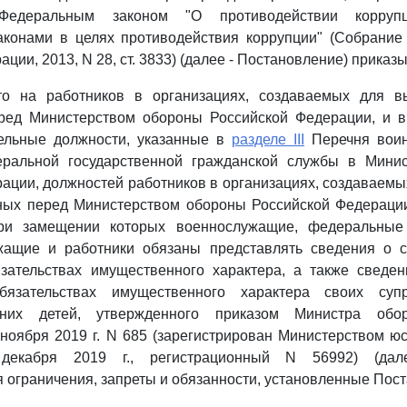
 Федеральным законом "О противодействии корруп
конами в целях противодействия коррупции" (Собрание 
ции, 2013, N 28, ст. 3833) (далее - Постановление) приказ
что на работников в организациях, создаваемых для в
ред Министерством обороны Российской Федерации, и в 
ельные должности, указанные в
разделе III
Перечня воин
ральной государственной гражданской службы в Мини
ации, должностей работников в организациях, создаваем
нных перед Министерством обороны Российской Федерации
ри замещении которых военнослужащие, федеральные 
жащие и работники обязаны представлять сведения о с
зательствах имущественного характера, а также сведен
язательствах имущественного характера своих супр
тних детей, утвержденного приказом Министра обо
ноября 2019 г. N 685 (зарегистрирован Министерством ю
декабря 2019 г., регистрационный N 56992) (дале
 ограничения, запреты и обязанности, установленные Пос