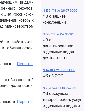
андующим видами
оенных округов,
N 135-ФЗ от 26.07.2006
х Сил Российской
ФЗ о защите
одчинении которых
конкуренции
ред Министерством
N 99-ФЗ от 04.05.2011
ФЗ о
й, и работников,
лицензировании
 и обязанностей,
отдельных видов
деятельности
азанные в
Перечне
,
N 14-ФЗ от 08.02.1998
ФЗ об ООО
ов и обязанностей
ение должностей,
N 223-ФЗ от 18.07.2011
ФЗ о закупках
товаров, работ, услуг
занные в
Перечне
,
отдельными видами