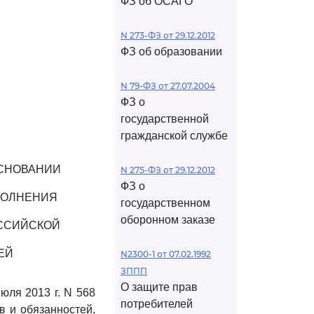
ФЗ об ОСАГО
N 273-ФЗ от 29.12.2012
ФЗ об образовании
N 79-ФЗ от 27.07.2004
ФЗ о
государственной
гражданской службе
ОСНОВАНИИ
N 275-ФЗ от 29.12.2012
ФЗ о
ПОЛНЕНИЯ
государственном
оборонном заказе
ОССИЙСКОЙ
ЕЙ
N2300-1 от 07.02.1992
ЗППП
О защите прав
юля 2013 г. N 568
потребителей
в и обязанностей,