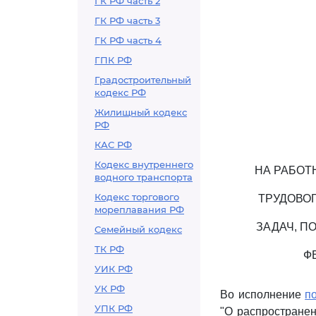
ГК РФ часть 2
ГК РФ часть 3
ГК РФ часть 4
ГПК РФ
Градостроительный
кодекс РФ
Жилищный кодекс
РФ
КАС РФ
Кодекс внутреннего
НА РАБОТ
водного транспорта
Кодекс торгового
ТРУДОВО
мореплавания РФ
ЗАДАЧ, П
Семейный кодекс
ТК РФ
Ф
УИК РФ
УК РФ
Во исполнение
п
УПК РФ
"О распространен