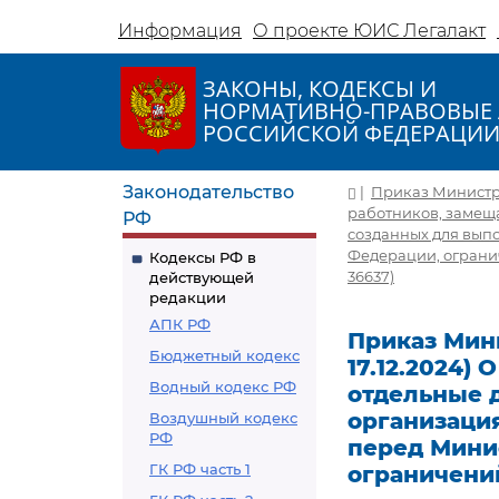
Информация
О проекте ЮИС Легалакт
ЗАКОНЫ, КОДЕКСЫ И
НОРМАТИВНО-ПРАВОВЫЕ 
РОССИЙСКОЙ ФЕДЕРАЦИ
Законодательство
|
Приказ Министра 
работников, замещ
РФ
созданных для вып
Федерации, огранич
Кодексы РФ в
36637)
действующей
редакции
АПК РФ
Приказ Мини
Бюджетный кодекс
17.12.2024)
Водный кодекс РФ
отдельные 
организаци
Воздушный кодекс
РФ
перед Мини
ГК РФ часть 1
ограничений