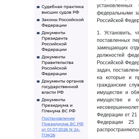
установленных
Судебная практика
высших судов РФ
федеральными за
Законы Российской
Российской Федера
Федерации
Документы
1. Установить, 
Президента
поставленных пе
Российской
замещающих отд
Федерации
должностей феде
Документы
Правительства
Российской Федер
Российской
задач, поставле
Федерации
на которые и п
Документы органов
гражданские слу
государственной
власти РФ
имуществе и обя
Документы
имуществе и об
Президиума и
несовершенноле
Пленума ВС РФ
Федерации от 21 
Постановление
Федерации 25 
Президиума ВС РФ
от 01.07.2026 N 24-
распространяются
ПЭК26