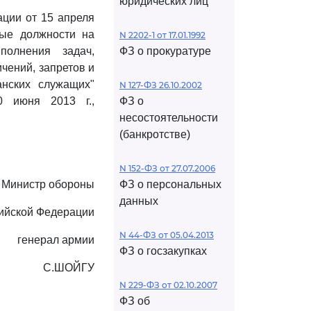
юридических лиц
ации от 15 апреля
ные должности на
N 2202-1 от 17.01.1992
полнения задач,
ФЗ о прокуратуре
чений, запретов и
анских служащих"
N 127-ФЗ 26.10.2002
0 июня 2013 г.,
ФЗ о
несостоятельности
(банкротстве)
N 152-ФЗ от 27.07.2006
Министр обороны
ФЗ о персональных
данных
ийской Федерации
N 44-ФЗ от 05.04.2013
генерал армии
ФЗ о госзакупках
С.ШОЙГУ
N 229-ФЗ от 02.10.2007
ФЗ об