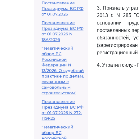
Постановление
3. Признать утра
Президиума ВС РФ
от 01.07.2026
2013 г. N 285 "
Постановление
основании труд
Президиума ВС РФ
поставленных пер
от 01.07.2026 N
обязанностей, у
18А/2026
(зарегистриров
"Тематический
регистрационный 
обзор ВС
Российской
Федерации N
4. Утратил силу. 
13/2026. О судебной
практике по делам,
связанным с
самовольным
строительством"
Постановление
Президиума ВС РФ
от 01.07.2026 N 272-
ПЭК25
"Тематический
обзор ВС
Российской