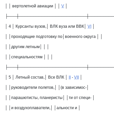
│ │ вертолетной авиации │ │
V
│
├───┼────────────────────────┼────────
│ 4 │ Курсанты вузов,│ ВЛК вуза или ВВК│
VI
│
│ │проходящие подготовку по│военного округа │ │
│ │другим летным│ │ │
│ │специальностям │ │ │
├───┼────────────────────────┼────────
│ 5 │ Летный состав,│ Все ВЛК │
II
-
VII
│
│ │руководители полетов,│ │(в зависимос-│
│ │парашютисты, планеристы│ │ти от специ- │
│ │и воздухоплаватели,│ │альности и │