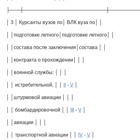
├───┼────────────────────────┼────────
│ 3 │ Курсанты вузов по│ ВЛК вуза по│ │
│ │подготовке летного│подготовке летного│ │
│ │состава после заключения│состава │ │
│ │контракта о прохождении│ │ │
│ │военной службы: │ │ │
│ │ истребительной, │ │
II
-
V
│
│ │штурмовой авиации │ │ │
│ │ бомбардировочной │ │
III
-
V
│
│ │авиации │ │ │
│ │ транспортной авиации │ │
IV
-
V
│