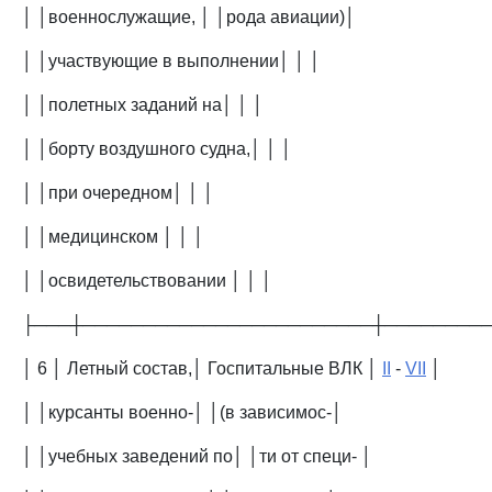
│ │военнослужащие, │ │рода авиации)│
│ │участвующие в выполнении│ │ │
│ │полетных заданий на│ │ │
│ │борту воздушного судна,│ │ │
│ │при очередном│ │ │
│ │медицинском │ │ │
│ │освидетельствовании │ │ │
├───┼────────────────────────┼────────
│ 6 │ Летный состав,│ Госпитальные ВЛК │
II
-
VII
│
│ │курсанты военно-│ │(в зависимос-│
│ │учебных заведений по│ │ти от специ- │