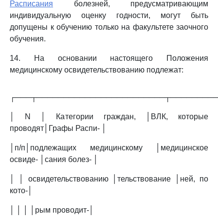
Расписания
болезней, предусматривающим
индивидуальную оценку годности, могут быть
допущены к обучению только на факультете заочного
обучения.
14. На основании настоящего Положения
медицинскому освидетельствованию подлежат:
┌───┬────────────────────────┬────────
│ N │ Категории граждан, │ВЛК, которые
проводят│Графы Распи- │
│п/п│подлежащих медицинскому │медицинское
освиде- │сания болез- │
│ │ освидетельствованию │тельствование │ней, по
кото-│
│ │ │ │рым проводит-│