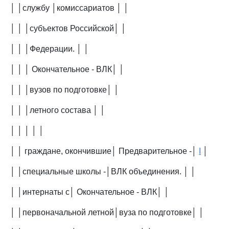
│ │службу │комиссариатов │ │
│ │ │субъектов Российской│ │
│ │ │Федерации. │ │
│ │ │ Окончательное - ВЛК│ │
│ │ │вузов по подготовке│ │
│ │ │летного состава │ │
│ │ │ │ │
│ │ граждане, окончившие│ Предварительное -│
I
│
│ │специальные школы -│ВЛК объединения. │ │
│ │интернаты с│ Окончательное - ВЛК│ │
│ │первоначальной летной│вуза по подготовке│ │