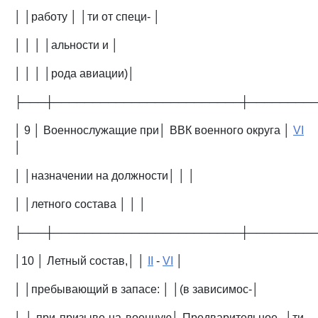
│ │работу │ │ти от специ- │
│ │ │ │альности и │
│ │ │ │рода авиации)│
├───┼────────────────────────┼────────
│ 9 │ Военнослужащие при│ ВВК военного округа │
VI
│
│ │назначении на должности│ │ │
│ │летного состава │ │ │
├───┼────────────────────────┼────────
│10 │ Летный состав,│ │
II
-
VI
│
│ │пребывающий в запасе: │ │(в зависимос-│
│ │ при призыве на военную│ Предварительное -│ти