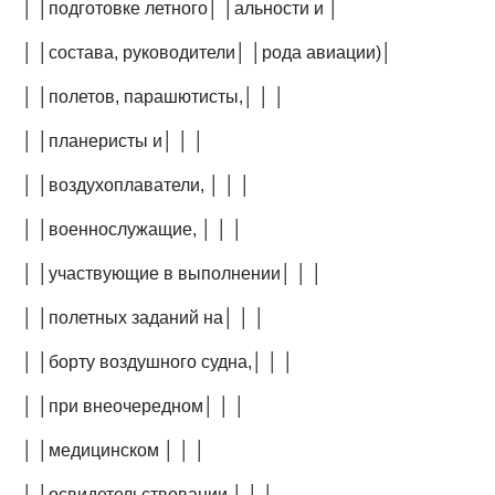
│ │подготовке летного│ │альности и │
│ │состава, руководители│ │рода авиации)│
│ │полетов, парашютисты,│ │ │
│ │планеристы и│ │ │
│ │воздухоплаватели, │ │ │
│ │военнослужащие, │ │ │
│ │участвующие в выполнении│ │ │
│ │полетных заданий на│ │ │
│ │борту воздушного судна,│ │ │
│ │при внеочередном│ │ │
│ │медицинском │ │ │
│ │освидетельствовании │ │ │