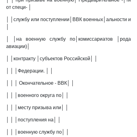
от специ- │
│ │службу или поступлении│ВВК военных│альности и
│
│ │на военную службу по│комиссариатов │рода
авиации)│
│ │контракту │субъектов Российской│ │
│ │ │Федерации. │ │
│ │ │ Окончательное - ВВК│ │
│ │ │военного округа по│ │
│ │ │месту призыва или│ │
│ │ │поступления на│ │
│ │ │военную службу по│ │