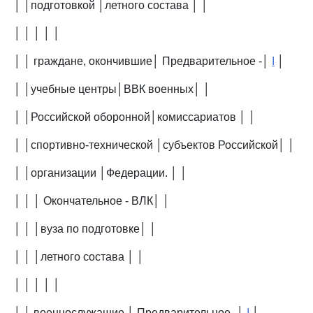
│ │подготовкой │летного состава │ │
│ │ │ │ │
│ │ граждане, окончившие│ Предварительное -│
I
│
│ │учебные центры│ВВК военных│ │
│ │Российской оборонной│комиссариатов │ │
│ │спортивно-технической │субъектов Российской│ │
│ │организации │Федерации. │ │
│ │ │ Окончательное - ВЛК│ │
│ │ │вуза по подготовке│ │
│ │ │летного состава │ │
│ │ │ │ │
│ │ военнослужащие │ Предварительное -│
I
│