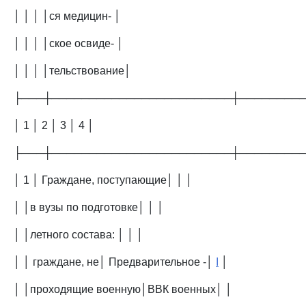
│ │ │ │ся медицин- │
│ │ │ │ское освиде- │
│ │ │ │тельствование│
├───┼────────────────────────┼────────
│ 1 │ 2 │ 3 │ 4 │
├───┼────────────────────────┼────────
│ 1 │ Граждане, поступающие│ │ │
│ │в вузы по подготовке│ │ │
│ │летного состава: │ │ │
│ │ граждане, не│ Предварительное -│
I
│
│ │проходящие военную│ВВК военных│ │