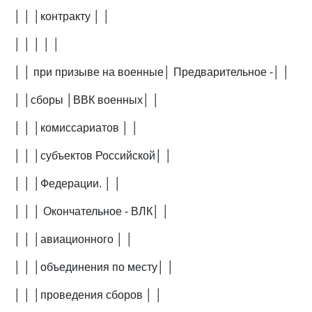
│ │ │контракту │ │
│ │ │ │ │
│ │ при призыве на военные│ Предварительное -│ │
│ │сборы │ВВК военных│ │
│ │ │комиссариатов │ │
│ │ │субъектов Российской│ │
│ │ │Федерации. │ │
│ │ │ Окончательное - ВЛК│ │
│ │ │авиационного │ │
│ │ │объединения по месту│ │
│ │ │проведения сборов │ │