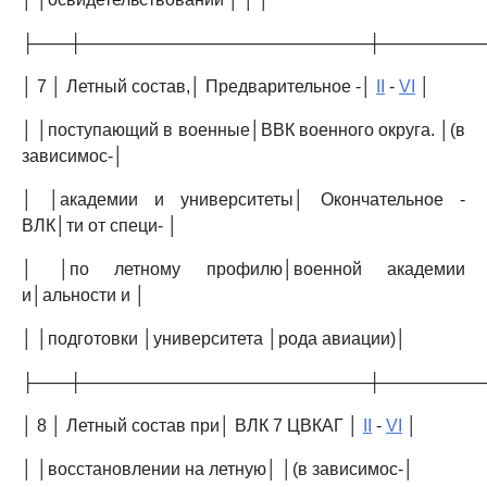
├───┼────────────────────────┼────────
│ 7 │ Летный состав,│ Предварительное -│
II
-
VI
│
│ │поступающий в военные│ВВК военного округа. │(в
зависимос-│
│ │академии и университеты│ Окончательное -
ВЛК│ти от специ- │
│ │по летному профилю│военной академии
и│альности и │
│ │подготовки │университета │рода авиации)│
├───┼────────────────────────┼────────
│ 8 │ Летный состав при│ ВЛК 7 ЦВКАГ │
II
-
VI
│
│ │восстановлении на летную│ │(в зависимос-│