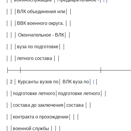
│ │ │ВЛК объединения или│ │
│ │ │ВВК военного округа. │ │
│ │ │ Окончательное - ВЛК│ │
│ │ │вуза по подготовке│ │
│ │ │летного состава │ │
├───┼────────────────────────┼────────
│ 2 │ Курсанты вузов по│ ВЛК вуза по│
I
│
│ │подготовке летного│подготовке летного│ │
│ │состава до заключения│состава │ │
│ │контракта о прохождении│ │ │
│ │военной службы │ │ │