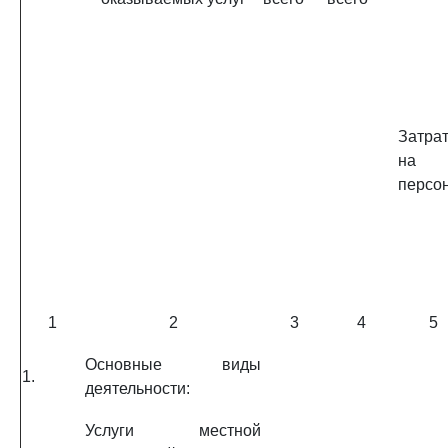
Затра
на
персо
1
2
3
4
5
Основные виды
1.
деятельности:
Услуги местной