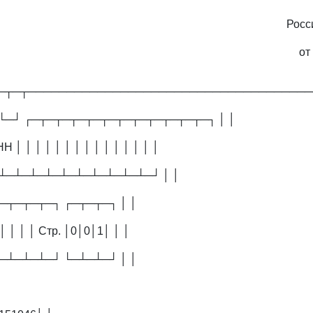
Росс
от
─┬─┬─────────────────────────────────────
└─┘ ┌─┬─┬─┬─┬─┬─┬─┬─┬─┬─┬─┬─┐ │ │
│ │ │ │ │ │ │ │ │ │ │ │ │ │ │
┴─┴─┴─┴─┴─┴─┴─┴─┴─┴─┴─┘ │ │
─┬─┬─┬─┐ ┌─┬─┬─┐ │ │
 │ │ │ │ Стр. │0│0│1│ │ │
─┴─┴─┴─┘ └─┴─┴─┘ │ │