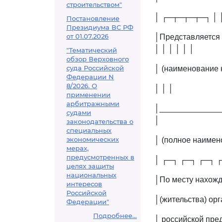
строительством"
│ ┌─┬─┬─┬─┐ │ 
Постановление
Президиума ВС РФ
от 01.07.2026
│Представляется
│ │ │ │ │ │
"Тематический
обзор Верховного
суда Российской
│ (наименование 
Федерации N
8/2026. О
│ │ │
применении
арбитражными
│______________
судами
│
законодательства о
специальных
экономических
│ (полное наимен
мерах,
предусмотренных в
│ ┌─┐ ┌─┐ ┌─┐ ┌
целях защиты
национальных
│По месту нахожде
интересов
Российской
│(жительства) ор
Федерации"
Подробнее...
│ российской пре