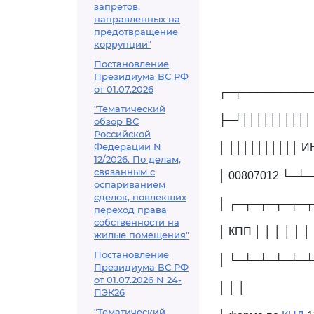
запретов,
направленных на
предотвращение
коррупции"
Постановление
Президиума ВС РФ
от 01.07.2026
┌─┬─────────
"Тематический
├─┘││││││││││
обзор ВС
Российской
Федерации N
│ ││││││││││ ИНН 
12/2026. По делам,
связанным с
│ 00807012 └─
оспариванием
сделок, повлекших
│ ┌─┬─┬─┬─┬─┬
переход права
собственности на
│ КПП │ │ │ │ │ │
жилые помещения"
Постановление
│ └─┴─┴─┴─┴─┴
Президиума ВС РФ
от 01.07.2026 N 24-
│ │ │
ПЭК26
"Тематический