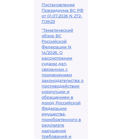
Постановление
Президиума ВС РФ
от 01.07.2026 N 272-
ПЭК25
"Тематический
обзор ВС
Российской
Федерации N
14/2026. О
рассмотрении
судами дел,
связанных с
применением
законодательства о
противодействии
коррупции и
обращением в
доход Российской
Федерации
имущества,
приобретенного в
результате
нарушения
требований и