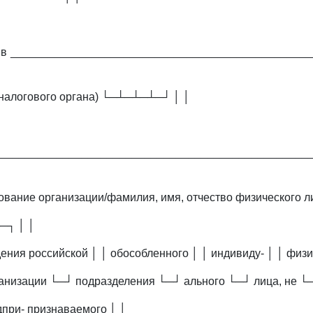
│
 в ________________________________________________
налогового органа) └─┴─┴─┴─┘ │ │
_________________________________________________
ование организации/фамилия, имя, отчество физического ли
─┐ │ │
ния российской │ │ обособленного │ │ индивиду- │ │ физич
ганизации └─┘ подразделения └─┘ ального └─┘ лица, не └
дпри- признаваемого │ │