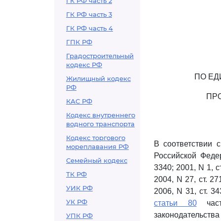
ГК РФ часть 2
ГК РФ часть 3
ГК РФ часть 4
ГПК РФ
Градостроительный
кодекс РФ
ПО ЕД
Жилищный кодекс
РФ
ПР
КАС РФ
Кодекс внутреннего
водного транспорта
Кодекс торгового
В соответствии 
мореплавания РФ
Российской Федер
Семейный кодекс
3340; 2001, N 1, ст.
ТК РФ
2004, N 27, ст. 271
УИК РФ
2006, N 31, ст. 34
УК РФ
статьи 80
част
законодательства 
УПК РФ