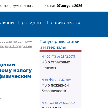
льные документы по состоянию на:
07 августа 2026
Законы
Президент
Правительство
Популярные статьи
ларации по единому
ицам, и Порядка ее
и материалы
N 400-ФЗ от 28.12.2013
ФЗ о страховых
ждении
пенсиях
ному налогу
 физическим
N 69-ФЗ от 21.12.1994
ФЗ о пожарной
безопасности
И
N 40-ФЗ от 25.04.2002