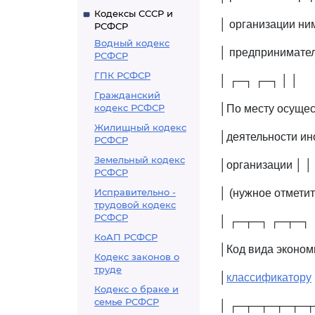
Кодексы СССР и
│ организации ни
РСФСР
Водный кодекс
│ предпринимател
РСФСР
ГПК РСФСР
│ ┌─┐ ┌─┐ │ │
Гражданский
кодекс РСФСР
│По месту осущес
Жилищный кодекс
│деятельности ин
РСФСР
Земельный кодекс
│организации │ │
РСФСР
Исправительно -
│ (нужное отметит
трудовой кодекс
РСФСР
│ ┌─┬─┐ ┌─┬─┐ 
КоАП РСФСР
│Код вида эконом
Кодекс законов о
труде
│
классификатору
Кодекс о браке и
семье РСФСР
│ ┌─┬─┬─┬─┬─┬