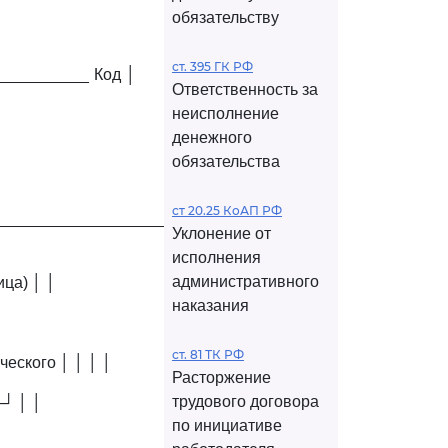
обязательству
ст. 395 ГК РФ
__________ Код │
Ответственность за
неисполнение
денежного
обязательства
ст 20.25 КоАП РФ
___________________________│
Уклонение от
исполнения
административного
ца) │ │
наказания
ст. 81 ТК РФ
еского │ │ │ │
Расторжение
трудового договора
─┘ │ │
по инициативе