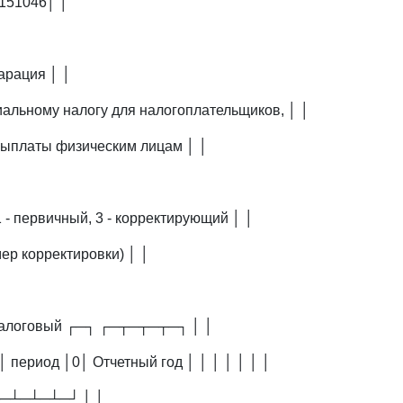
151046│ │
арация │ │
иальному налогу для налогоплательщиков, │ │
выплаты физическим лицам │ │
 - первичный, 3 - корректирующий │ │
ер корректировки) │ │
Налоговый ┌─┐ ┌─┬─┬─┬─┐ │ │
│ период │0│ Отчетный год │ │ │ │ │ │ │
└─┴─┴─┴─┘ │ │