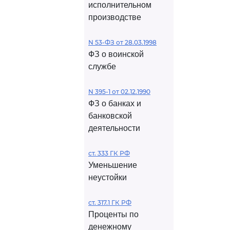
исполнительном
производстве
N 53-ФЗ от 28.03.1998
ФЗ о воинской
службе
N 395-1 от 02.12.1990
ФЗ о банках и
банковской
деятельности
ст. 333 ГК РФ
Уменьшение
неустойки
ст. 317.1 ГК РФ
Проценты по
денежному