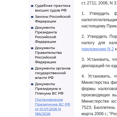
ст. 2711; 2006, N 3
Судебная практика
высших судов РФ
1. Утвердить 
Законы Российской
налогоплательщи
Федерации
настоящему Прика
Документы
Президента
2. Утвердить По
Российской
Федерации
налогу для нал
Документы
приложению N 2
к
Правительства
Российской
3. Установить, ч
Федерации
деклараций по ед
Документы органов
государственной
4. Установить, 
власти РФ
Министерства фин
Документы
Президиума и
формы налоговой
Пленума ВС РФ
производящих вы
Постановление
Министерстве юс
Президиума ВС РФ
7523; Бюллетень
от 01.07.2026 N
18А/2026
марта 2006 г.; "Рос