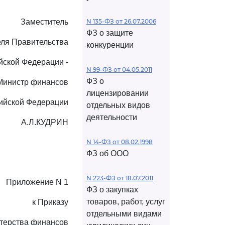
Заместитель
N 135-ФЗ от 26.07.2006
ФЗ о защите
ля Правительства
конкуренции
йской Федерации -
N 99-ФЗ от 04.05.2011
ФЗ о
Министр финансов
лицензировании
ийской Федерации
отдельных видов
деятельности
А.Л.КУДРИН
N 14-ФЗ от 08.02.1998
ФЗ об ООО
N 223-ФЗ от 18.07.2011
Приложение N 1
ФЗ о закупках
товаров, работ, услуг
к Приказу
отдельными видами
терства финансов