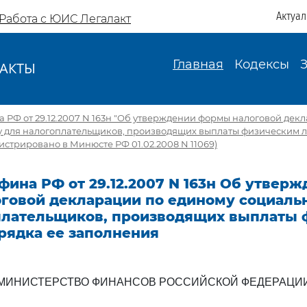
Актуа
Работа с ЮИС Легалакт
Главная
Кодексы
АКТЫ
И
РФ от 29.12.2007 N 163н "Об утверждении формы налоговой дек
у для налогоплательщиков, производящих выплаты физическим л
истрировано в Минюсте РФ 01.02.2008 N 11069)
ина РФ от 29.12.2007 N 163н Об утвер
говой декларации по единому социаль
плательщиков, производящих выплаты
рядка ее заполнения
МИНИСТЕРСТВО ФИНАНСОВ РОССИЙСКОЙ ФЕДЕРАЦИ