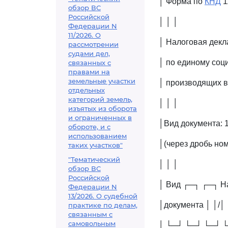
│ Форма по
КНД
1
обзор ВС
Российской
│ │ │
Федерации N
11/2026. О
│ Налоговая декл
рассмотрении
судами дел,
│ по единому соц
связанных с
правами на
земельные участки
│ производящих 
отдельных
категорий земель,
│ │ │
изъятых из оборота
и ограниченных в
│Вид документа: 1
обороте, и с
использованием
│(через дробь ном
таких участков"
"Тематический
│ │ │
обзор ВС
Российской
│ Вид ┌─┐ ┌─┐ 
Федерации N
13/2026. О судебной
│документа │ │/│ 
практике по делам,
связанным с
самовольным
│ └─┘ └─┘ └─┘ 