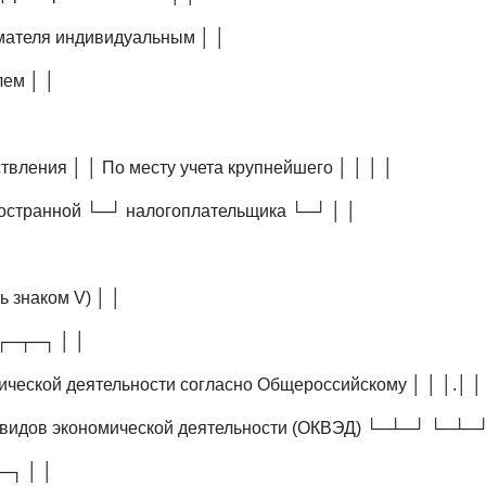
мателя индивидуальным │ │
ем │ │
твления │ │ По месту учета крупнейшего │ │ │ │
остранной └─┘ налогоплательщика └─┘ │ │
ь знаком V) │ │
┌─┬─┐ │ │
ической деятельности согласно Общероссийскому │ │ │.│ │ 
видов экономической деятельности (ОКВЭД) └─┴─┘ └─┴─
─┐ │ │