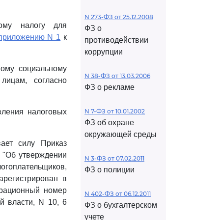
N 273-ФЗ от 25.12.2008
ому налогу для
ФЗ о
приложению N 1
к
противодействии
коррупции
ному социальному
N 38-ФЗ от 13.03.2006
лицам, согласно
ФЗ о рекламе
авления налоговых
N 7-ФЗ от 10.01.2002
ФЗ об охране
окружающей среды
вает силу Приказ
н "Об утверждении
N 3-ФЗ от 07.02.2011
огоплательщиков,
ФЗ о полиции
арегистрирован в
трационный номер
N 402-ФЗ от 06.12.2011
 власти, N 10, 6
ФЗ о бухгалтерском
учете