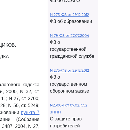
ФЗ об ОСАГО
N 273-ФЗ от 29.12.2012
ФЗ об образовании
N 79-ФЗ от 27.07.2004
ФЗ о
ЩИКОВ,
государственной
гражданской службе
ДКА
N 275-ФЗ от 29.12.2012
ФЗ о
государственном
логового кодекса
оборонном заказе
, 2000, N 32, ст.
. 11; N 27, ст. 2700;
128; N 50, ст. 5249;
N2300-1 от 07.02.1992
 основании
пункта 7
ЗППП
О защите прав
ации (Собрание
потребителей
 3487; 2004, N 27,