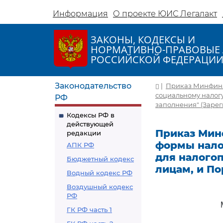
Информация
О проекте ЮИС Легалакт
ЗАКОНЫ, КОДЕКСЫ И
НОРМАТИВНО-ПРАВОВЫЕ 
РОССИЙСКОЙ ФЕДЕРАЦИ
Законодательство
|
Приказ Минфина 
социальному налог
РФ
заполнения" (Зарег
Кодексы РФ в
действующей
Приказ Минф
редакции
формы нало
АПК РФ
для налого
Бюджетный кодекс
лицам, и По
Водный кодекс РФ
Воздушный кодекс
РФ
ГК РФ часть 1