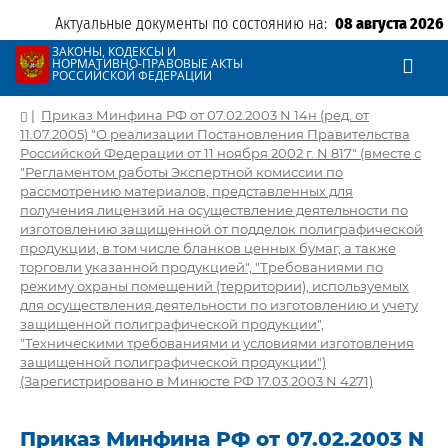
Актуальные документы по состоянию на:
08 августа 2026
ЗАКОНЫ, КОДЕКСЫ И
НОРМАТИВНО-ПРАВОВЫЕ АКТЫ
РОССИЙСКОЙ ФЕДЕРАЦИИ
|
Приказ Минфина РФ от 07.02.2003 N 14н (ред. от
11.07.2005) "О реализации Постановления Правительства
Российской Федерации от 11 ноября 2002 г. N 817" (вместе с
"Регламентом работы Экспертной комиссии по
рассмотрению материалов, представленных для
получения лицензий на осуществление деятельности по
изготовлению защищенной от подделок полиграфической
продукции, в том числе бланков ценных бумаг, а также
торговли указанной продукцией", "Требованиями по
режиму охраны помещений (территории), используемых
для осуществления деятельности по изготовлению и учету
защищенной полиграфической продукции",
"Техническими требованиями и условиями изготовления
защищенной полиграфической продукции")
(Зарегистрировано в Минюсте РФ 17.03.2003 N 4271)
Приказ Минфина РФ от 07.02.2003 N