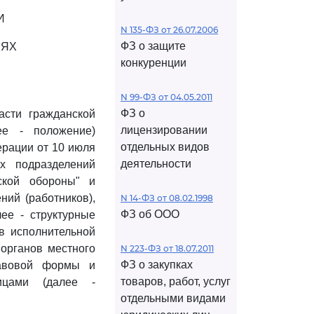
И
N 135-ФЗ от 26.07.2006
ФЗ о защите
ИЯХ
конкуренции
N 99-ФЗ от 04.05.2011
ФЗ о
сти гражданской
лицензировании
ее - положение)
отдельных видов
рации от 10 июля
деятельности
х подразделений
ской обороны" и
ний (работников),
N 14-ФЗ от 08.02.1998
ФЗ об ООО
ее - структурные
в исполнительной
 органов местного
N 223-ФЗ от 18.07.2011
ФЗ о закупках
равовой формы и
товаров, работ, услуг
лицами (далее -
отдельными видами