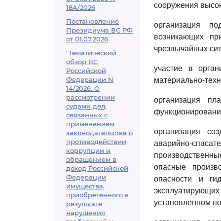
сооружения высок
18А/2026
Постановление
организация по
Президиума ВС РФ
возникающих пр
от 01.07.2026
чрезвычайных сит
"Тематический
обзор ВС
участие в орга
Российской
Федерации N
материально-техн
14/2026. О
рассмотрении
организация пл
судами дел,
функционирования
связанных с
применением
организация со
законодательства о
противодействии
аварийно-спас
коррупции и
производственные
обращением в
опасные произв
доход Российской
Федерации
опасности и гид
имущества,
эксплуатирующих
приобретенного в
установленном по
результате
нарушения