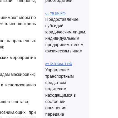
работодателя
нской обороны,
ст. 78 БК РФ
принимают меры по
Предоставление
ествляют контроль
субсидий
юридическим лицам,
индивидуальным
оне, направленных
предпринимателям,
я;
физическим лицам
еских мероприятий
ст. 12.8 КоАП РФ
Управление
видам маскировки;
транспортным
средством
 к использованию
водителем,
находящимся в
состоянии
ящего состава;
опьянения,
 возникающих при
передача