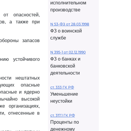
исполнительном
производстве
 от опасностей,
ов, а также при
N 53-ФЗ от 28.03.1998
ФЗ о воинской
службе
обороны запасов
N 395-1 от 02.12.1990
ФЗ о банках и
нию устойчивого
банковской
деятельности
ности нештатных
рующих опасные
ст. 333 ГК РФ
 опасные и ядерно
Уменьшение
вычайно высокой
неустойки
же организациях,
ти, отнесенные в
ст. 317.1 ГК РФ
Проценты по
денежному