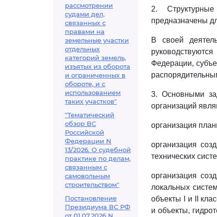
рассмотрении
2. Структурные
судами дел,
предназначены дл
связанных с
правами на
В своей деятель
земельные участки
отдельных
руководствуются
категорий земель,
Федерации, субъе
изъятых из оборота
распорядительным
и ограниченных в
обороте, и с
использованием
3. Основными за
таких участков"
организаций явля
"Тематический
обзор ВС
организация план
Российской
Федерации N
организация соз
13/2026. О судебной
технических сист
практике по делам,
связанным с
организация соз
самовольным
строительством"
локальных систе
Постановление
объекты I и II к
Президиума ВС РФ
и объекты, гидро
от 01.07.2026 N