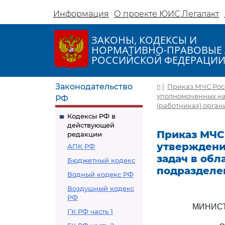
Информация
О проекте ЮИС Легалакт
ЗАКОНЫ, КОДЕКСЫ И
НОРМАТИВНО-ПРАВОВЫЕ 
РОССИЙСКОЙ ФЕДЕРАЦИ
Законодательство
|
Приказ МЧС Росси
уполномоченных на
РФ
(работниках) орган
Кодексы РФ в
действующей
Приказ МЧС Р
редакции
утверждени
АПК РФ
задач в об
Бюджетный кодекс
подразделе
Водный кодекс РФ
Воздушный кодекс
РФ
МИНИСТ
ГК РФ часть 1