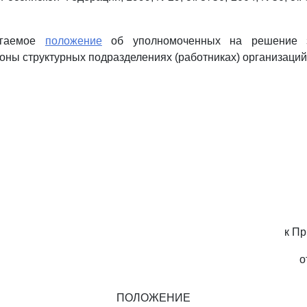
агаемое
положение
об уполномоченных на решение з
оны структурных подразделениях (работниках) организаций
к П
о
ПОЛОЖЕНИЕ