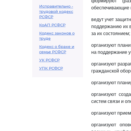
формируют (ра
Исправительно -
обеспечивающие 
трудовой кодекс
РСФСР
ведут учет защит
КоАП РСФСР
поддержанию их в
Кодекс законов о
за их состоянием;
труде
организуют плани
Кодекс о браке и
семье РСФСР
на поддержание у
УК РСФСР
организуют разра
УПК РСФСР
гражданской обор
организуют плани
организуют созд
систем связи и о
организуют прием
организуют опов