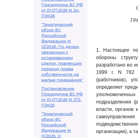
Президиума ВС РФ
от 01.07.2026 N 24-
ПЭК26
ГР
"Тематический
обзор ВС
Российской
Федерации N
12/2026. По делам,
1. Настоящее п
связанным с
обороны структ
оспариванием
сделок, повлекших
разработано во 
переход права
1999 г. N 782 
собственности на
(работников), 
жилые помещения"
определяет предн
Постановление
Президиума ВС РФ
уполномоченных 
от 01.07.2026 N 272-
подразделения (
ПЭК25
власти, органов 
"Тематический
самоуправления
обзор ВС
подведомственн
Российской
Федерации N
организации), а т
11/2026. О