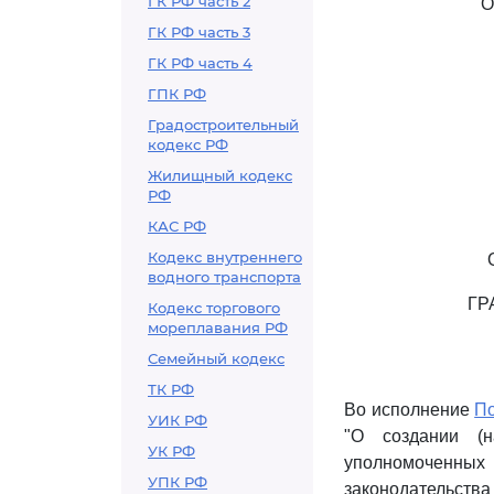
ГК РФ часть 2
О
ГК РФ часть 3
ГК РФ часть 4
ГПК РФ
Градостроительный
кодекс РФ
Жилищный кодекс
РФ
КАС РФ
Кодекс внутреннего
водного транспорта
ГР
Кодекс торгового
мореплавания РФ
Семейный кодекс
ТК РФ
Во исполнение
П
УИК РФ
"О создании (н
УК РФ
уполномоченны
УПК РФ
законодательства Р