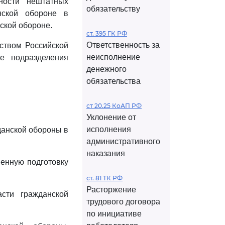
ности нештатных
обязательству
нской обороне в
ской обороне.
ст. 395 ГК РФ
Ответственность за
ством Российской
неисполнение
е подразделения
денежного
обязательства
ст 20.25 КоАП РФ
Уклонение от
исполнения
данской обороны в
административного
наказания
менную подготовку
ст. 81 ТК РФ
Расторжение
сти гражданской
трудового договора
по инициативе