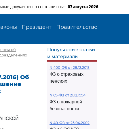
льные документы по состоянию на:
07 августа 2026
Законы
Президент
Правительство
Популярные статьи
жения об
одразделениях
и материалы
N 400-ФЗ от 28.12.2013
ФЗ о страховых
.2016) Об
пенсиях
ешение
х
N 69-ФЗ от 21.12.1994
ФЗ о пожарной
безопасности
ДАНСКОЙ
N 40-ФЗ от 25.04.2002