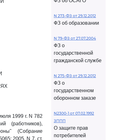
ФЗ об ОСАГО
ИИ
N 273-ФЗ от 29.12.2012
ФЗ об образовании
N 79-ФЗ от 27.07.2004
ФЗ о
государственной
гражданской службе
И
N 275-ФЗ от 29.12.2012
ФЗ о
ИЯХ
государственном
оборонном заказе
N2300-1 от 07.02.1992
юля 1999 г. N 782
ЗППП
й (работников),
О защите прав
оны" (Собрание
потребителей
065; 2005, N 7, ст.