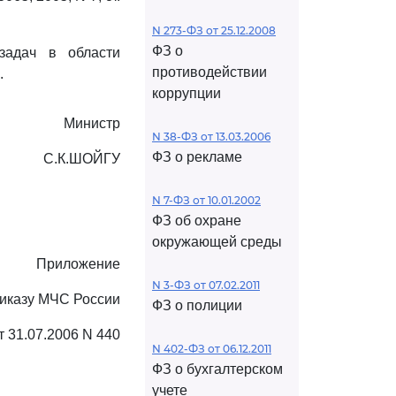
N 273-ФЗ от 25.12.2008
ФЗ о
адач в области
противодействии
.
коррупции
Министр
N 38-ФЗ от 13.03.2006
ФЗ о рекламе
С.К.ШОЙГУ
N 7-ФЗ от 10.01.2002
ФЗ об охране
окружающей среды
Приложение
N 3-ФЗ от 07.02.2011
риказу МЧС России
ФЗ о полиции
т 31.07.2006 N 440
N 402-ФЗ от 06.12.2011
ФЗ о бухгалтерском
учете