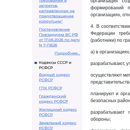
требований и
организация со
запретов,
формирований п
направленных на
организациях, от
предотвращение
коррупции"
4. В соответств
Постановление
Федерации треб
Президиума ВС РФ
от 17.06.2026 по делу
(работники) по гр
N 7-ПВ26
а) в организация
Подробнее...
Кодексы СССР и
разрабатывают, у
РСФСР
Водный кодекс
осуществляют мет
РСФСР
представительств
ГПК РСФСР
планируют и орга
Гражданский
безопасных район
кодекс РСФСР
Жилищный кодекс
разрабатывают 
РСФСР
обороны;
Земельный кодекс
РСФСР