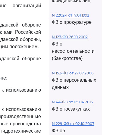
юридических лиц
оне организаций
N 2202-1 от 17.01.1992
ФЗ о прокуратуре
жданской обороне
ктами Российской
N 127-ФЗ 26.10.2002
жданской обороны,
ФЗ о
ящим положением.
несостоятельности
(банкротстве)
жданской обороне
N 152-ФЗ от 27.07.2006
не;
ФЗ о персональных
данных
 к использованию
N 44-ФЗ от 05.04.2013
ФЗ о госзакупках
 к использованию
производственные
сные производства
N 229-ФЗ от 02.10.2007
ФЗ об
 гидротехнические