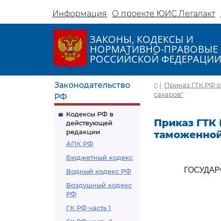
Информация
О проекте ЮИС Легалакт
ЗАКОНЫ, КОДЕКСЫ И
НОРМАТИВНО-ПРАВОВЫЕ 
РОССИЙСКОЙ ФЕДЕРАЦИ
Законодательство
|
Приказ ГТК РФ о
сахаров"
РФ
Кодексы РФ в
Приказ ГТК 
действующей
редакции
таможенной
АПК РФ
Бюджетный кодекс
ГОСУДА
Водный кодекс РФ
Воздушный кодекс
РФ
ГК РФ часть 1