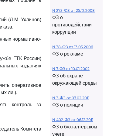
женных пошлин в
N 273-ФЗ от 25.12.2008
ФЗ о
ий (Л.М. Ухлинов)
противодействии
иказа.
коррупции
анных нормативно-
N 38-ФЗ от 13.03.2006
ФЗ о рекламе
ужбе ГТК России)
иальных изданиях
N 7-ФЗ от 10.01.2002
ФЗ об охране
окружающей среды
чить оперативное
ых лиц.
N 3-ФЗ от 07.02.2011
ять контроль за
ФЗ о полиции
N 402-ФЗ от 06.12.2011
ФЗ о бухгалтерском
едатель Комитета
учете