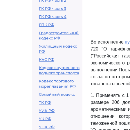
ГК РФ часть 2
ГК РФ часть 3
ГК РФ часть 4
ГПК РФ
Градостроительный
кодекс РФ
Во исполнение
пу
Жилищный кодекс
720 "О тарифно
РФ
("Российская га
КАС РФ
экономического р
Кодекс внутреннего
выполнении Поста
водного транспорта
согласно которо
Кодекс торгового
товарно-сырьевой
мореплавания РФ
Семейный кодекс
1. Применять с 1
размере 206 дол
ТК РФ
ароматическими и
УИК РФ
отношении кото
УК РФ
таможенной пошл
УПК РФ