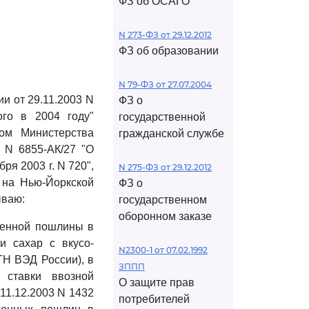
ФЗ об ОСАГО
N 273-ФЗ от 29.12.2012
ФЗ об образовании
N 79-ФЗ от 27.07.2004
и от 29.11.2003 N
ФЗ о
го в 2004 году"
государственной
мом Министерства
гражданской службе
4 N 6855-АК/27 "О
я 2003 г. N 720",
N 275-ФЗ от 29.12.2012
 на Нью-Йоркской
ФЗ о
ываю:
государственном
оборонном заказе
енной пошлины в
и сахар с вкусо-
N2300-1 от 07.02.1992
ТН ВЭД России), в
ЗППП
 ставки ввозной
О защите прав
11.12.2003 N 1432
потребителей