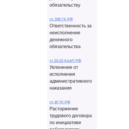
обязательству
ст. 395 ГК РФ
Ответственность за
неисполнение
денежного
обязательства
ст 20.25 КоАП РФ
Уклонение от
исполнения
административного
наказания
ст. 81 ТК РФ
Расторжение
трудового договора
по инициативе