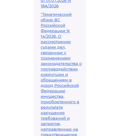
от 01.07.2026 N
18А/2026
"Тематический
обзор ВС
Российской
Федерации N
14/2026. О
рассмотрении
судами дел,
связанных с
применением
законодательства о
противодействии
коррупции и
обращением в
доход Российской
Федерации
имущества,
приобретенного в
результате
нарушения
требований и
запретов,
направленных на
предотвращение