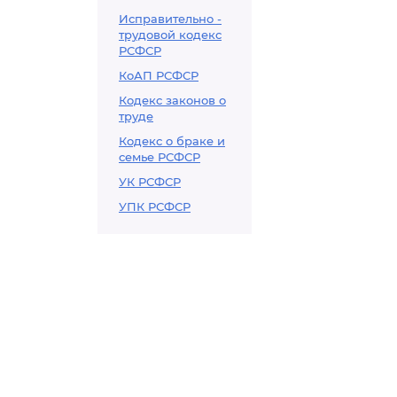
Исправительно -
трудовой кодекс
РСФСР
КоАП РСФСР
Кодекс законов о
труде
Кодекс о браке и
семье РСФСР
УК РСФСР
УПК РСФСР