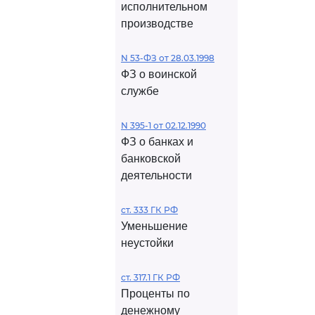
исполнительном
производстве
N 53-ФЗ от 28.03.1998
ФЗ о воинской
службе
N 395-1 от 02.12.1990
ФЗ о банках и
банковской
деятельности
ст. 333 ГК РФ
Уменьшение
неустойки
ст. 317.1 ГК РФ
Проценты по
денежному