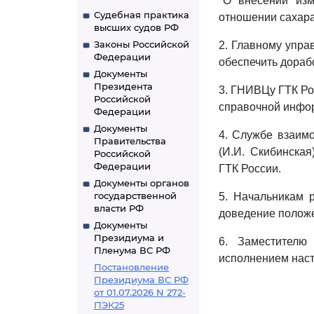
"О внесении из
Судебная практика
отношении сахара
высших судов РФ
Законы Российской
2. Главному упра
Федерации
обеспечить дораб
Документы
Президента
3. ГНИВЦу ГТК Ро
Российской
справочной инфо
Федерации
Документы
4. Службе взаим
Правительства
(И.И. Скибинска
Российской
Федерации
ГТК России.
Документы органов
государственной
5. Начальникам 
власти РФ
доведение положе
Документы
Президиума и
6. Заместителю
Пленума ВС РФ
исполнением наст
Постановление
Президиума ВС РФ
от 01.07.2026 N 272-
ПЭК25