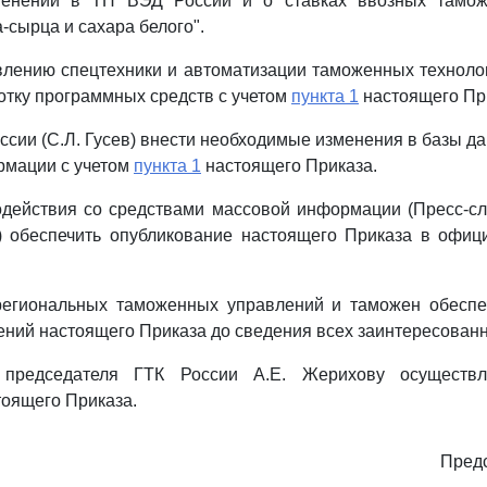
менений в ТН ВЭД России и о ставках ввозных тамо
-сырца и сахара белого".
влению спецтехники и автоматизации таможенных технолог
отку программных средств с учетом
пункта 1
настоящего Пр
ссии (С.Л. Гусев) внести необходимые изменения в базы д
рмации с учетом
пункта 1
настоящего Приказа.
одействия со средствами массовой информации (Пресс-сл
я) обеспечить опубликование настоящего Приказа в офиц
региональных таможенных управлений и таможен обеспе
ний настоящего Приказа до сведения всех заинтересованн
 председателя ГТК России А.Е. Жерихову осуществл
оящего Приказа.
Предс