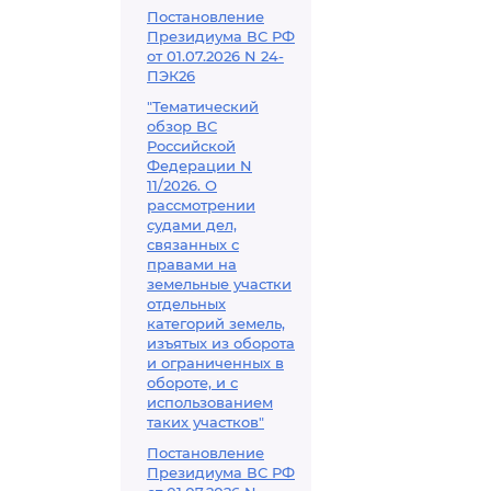
Постановление
Президиума ВС РФ
от 01.07.2026 N 24-
ПЭК26
"Тематический
обзор ВС
Российской
Федерации N
11/2026. О
рассмотрении
судами дел,
связанных с
правами на
земельные участки
отдельных
категорий земель,
изъятых из оборота
и ограниченных в
обороте, и с
использованием
таких участков"
Постановление
Президиума ВС РФ