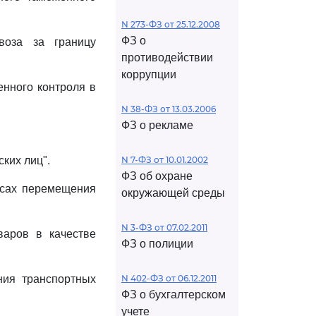
N 273-ФЗ от 25.12.2008
ФЗ о
воза за границу
противодействии
коррупции
енного контроля в
N 38-ФЗ от 13.03.2006
ФЗ о рекламе
ских лиц".
N 7-ФЗ от 10.01.2002
ФЗ об охране
росах перемещения
окружающей среды
N 3-ФЗ от 07.02.2011
варов в качестве
ФЗ о полиции
ния транспортных
N 402-ФЗ от 06.12.2011
ФЗ о бухгалтерском
учете