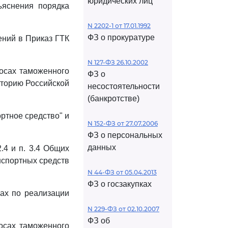
юридических лиц
ъяснения порядка
N 2202-1 от 17.01.1992
ФЗ о прокуратуре
ений в Приказ ГТК
N 127-ФЗ 26.10.2002
росах таможенного
ФЗ о
иторию Российской
несостоятельности
(банкротстве)
ортное средство" и
N 152-ФЗ от 27.07.2006
ФЗ о персональных
данных
.4 и п. 3.4 Общих
нспортных средств
N 44-ФЗ от 05.04.2013
ФЗ о госзакупках
рах по реализации
N 229-ФЗ от 02.10.2007
ФЗ об
росах таможенного