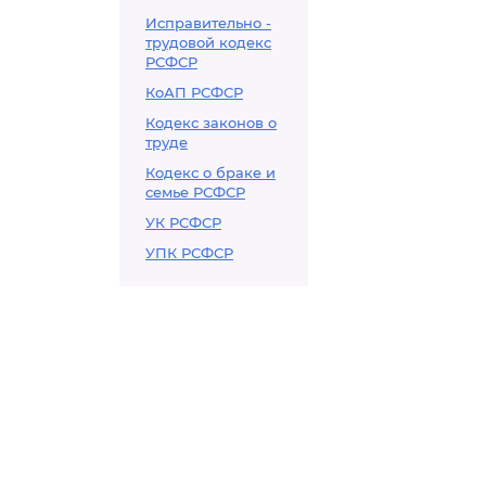
Исправительно -
трудовой кодекс
РСФСР
КоАП РСФСР
Кодекс законов о
труде
Кодекс о браке и
семье РСФСР
УК РСФСР
УПК РСФСР