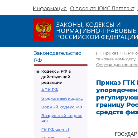
Информация
О проекте ЮИС Легалакт
ЗАКОНЫ, КОДЕКСЫ И
НОРМАТИВНО-ПРАВОВЫЕ 
РОССИЙСКОЙ ФЕДЕРАЦИ
Законодательство
|
Приказ ГТК РФ от
таможенному делу,
РФ
Федерации товаров
Кодексы РФ в
действующей
Приказ ГТК Р
редакции
упорядочен
АПК РФ
регулирующ
Бюджетный кодекс
границу Ро
Водный кодекс РФ
средств фи
Воздушный кодекс
РФ
ГК РФ часть 1
ГОСУДА