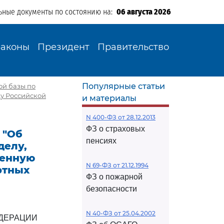
ьные документы по состоянию на:
06 августа 2026
Законы
Президент
Правительство
Популярные статьи
ной базы по
у Российской
и материалы
N 400-ФЗ от 28.12.2013
ФЗ о страховых
) "Об
пенсиях
делу,
женную
N 69-ФЗ от 21.12.1994
ртных
ФЗ о пожарной
безопасности
N 40-ФЗ от 25.04.2002
ДЕРАЦИИ