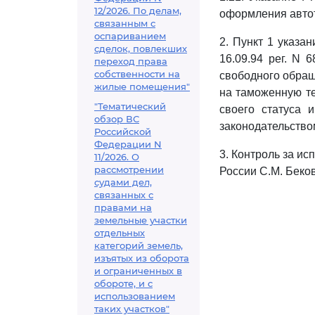
12/2026. По делам,
оформления автот
связанным с
оспариванием
2. Пункт 1 указа
сделок, повлекших
16.09.94 рег. N
переход права
собственности на
свободного обращ
жилые помещения"
на таможенную т
"Тематический
своего статуса 
обзор ВС
законодательство
Российской
Федерации N
3. Контроль за и
11/2026. О
рассмотрении
России С.М. Беков
судами дел,
связанных с
правами на
земельные участки
отдельных
категорий земель,
изъятых из оборота
и ограниченных в
обороте, и с
использованием
таких участков"