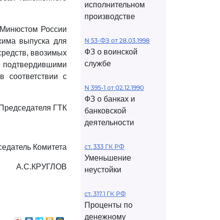
исполнительном
производстве
о Минюстом России
жима выпуска для
N 53-ФЗ от 28.03.1998
ФЗ о воинской
средств, ввозимых
службе
е подтвердившими
в соответствии с
N 395-1 от 02.12.1990
ФЗ о банках и
 Председателя ГТК
банковской
деятельности
едатель Комитета
ст. 333 ГК РФ
Уменьшение
А.С.КРУГЛОВ
неустойки
ст. 317.1 ГК РФ
Проценты по
денежному