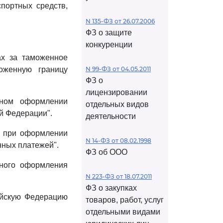
спортных средств,
N 135-ФЗ от 26.07.2006
ФЗ о защите
конкуренции
ах за таможенное
оженную границу
N 99-ФЗ от 04.05.2011
ФЗ о
лицензировании
нном оформлении
отдельных видов
й Федерации".
деятельности
я при оформлении
N 14-ФЗ от 08.02.1998
нных платежей".
ФЗ об ООО
нного оформления
N 223-ФЗ от 18.07.2011
ФЗ о закупках
ийскую Федерацию
товаров, работ, услуг
отдельными видами