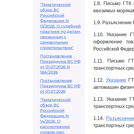
1.8. Письмо ГТК 
"Тематический
обзор ВС
ввозимых морякам
Российской
Федерации N
1.9. Разъяснение 
13/2026. О судебной
практике по делам,
1.10. Указание 
связанным с
оформление тов
самовольным
строительством"
Российской Федер
Постановление
1.11. Письмо Г
Президиума ВС РФ
от 01.07.2026 N
транспортных сре
18А/2026
1.12.
Указание
ГТК
Постановление
Президиума ВС РФ
автомашин физиче
от 01.07.2026
1.13. Указание 
"Тематический
обзор ВС
транспортных сре
Российской
Федерации N
1.14.
Разъяснени
14/2026. О
транспортных сре
рассмотрении
судами дел,