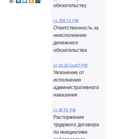
обязательству
ст. 395 ГК РФ
Ответственность за
неисполнение
денежного
обязательства
ст 20.25 КоАП РФ
Уклонение от
исполнения
административного
наказания
ст. 81 ТК РФ
Расторжение
трудового договора
по инициативе