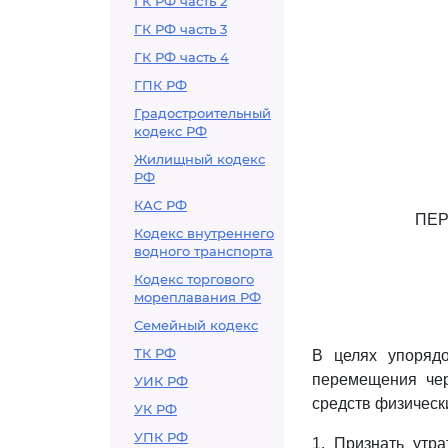
ГК РФ часть 2
ГК РФ часть 3
ГК РФ часть 4
ГПК РФ
Градостроительный
кодекс РФ
Жилищный кодекс
РФ
КАС РФ
ПЕР
Кодекс внутреннего
водного транспорта
Кодекс торгового
мореплавания РФ
Семейный кодекс
ТК РФ
В целях упоряд
перемещения чер
УИК РФ
средств физическ
УК РФ
УПК РФ
1. Признать утр