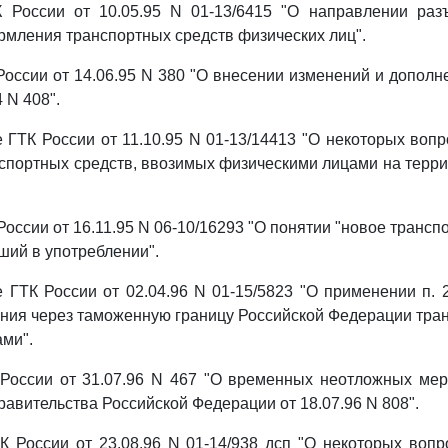
К России от 10.05.95 N 01-13/6415 "О направлении раз
мления транспортных средств физических лиц".
 России от 14.06.95 N 380 "О внесении изменений и дополн
 N 408".
е ГТК России от 11.10.95 N 01-13/14413 "О некоторых воп
портных средств, ввозимых физическими лицами на терр
России от 16.11.95 N 06-10/16293 "О понятии "новое трансп
ший в употреблении".
е ГТК России от 02.04.96 N 01-15/5823 "О применении п. 2
ия через таможенную границу Российской Федерации тра
ми".
 России от 31.07.96 N 467 "О временных неотложных ме
авительства Российской Федерации от 18.07.96 N 808".
ТК России от 23.08.96 N 01-14/938 дсп "О некоторых воп