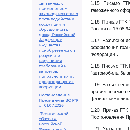
связанных с
1.15. Письмо ГТ
применением
таможенного офор
законодательства о
противодействии
1.16. Приказ ГТК
коррупции и
России от 15.08.94
обращением в
доход Российской
Федерации
1.17. Разъяснени
имущества,
оформления транс
приобретенного в
Федерации".
результате
нарушения
требований и
1.18. Письмо ГТК 
запретов,
"автомобиль, быв
направленных на
предотвращение
1.19. Разъяснени
коррупции"
правил перемещен
Постановление
физическими лица
Президиума ВС РФ
от 01.07.2026
1.20. Приказ ГТК
"Тематический
Постановления Пр
обзор ВС
Российской
1.21. Указание Г
Федерации N