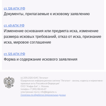
ст. 126 АПК РФ
Документы, прилагаемые к исковому заявлению
ст. 49 АПК РФ
Изменение основания или предмета иска, изменение
размера исковых требований, отказ от иска, признание
иска, мировое соглашение
ст. 125 АПК РФ
Форма и содержание искового заявления
(c) 2015-2026 ЮИС Легалакт
Юридическая информационная система "Легалакт - законы, кодексы и нормативно-
правовые акты Российской Федерации"
ООО "Инфра-Бит", г. Москва.
телефон +7 (910) 050-65-67
электронная почта: info@legalacts.ru
Политика по обработке персональных данных