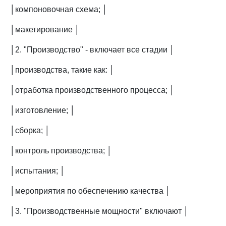
│компоновочная схема; │
│макетирование │
│2. "Производство" - включает все стадии │
│производства, такие как: │
│отработка производственного процесса; │
│изготовление; │
│сборка; │
│контроль производства; │
│испытания; │
│мероприятия по обеспечению качества │
│3. "Производственные мощности" включают │