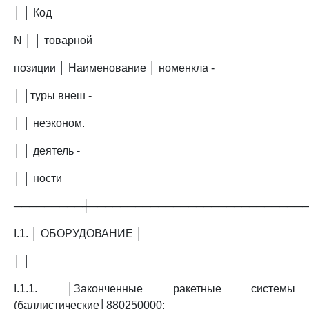
│ │ Код
N │ │ товарной
позиции │ Наименование │ номенкла -
│ │туры внеш -
│ │ неэконом.
│ │ деятель -
│ │ ности
─────────┼────────────────────────────
I.1. │ ОБОРУДОВАНИЕ │
│ │
I.1.1. │Законченные ракетные системы
(баллистические│880250000;