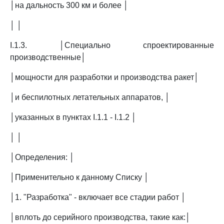
│на дальность 300 км и более │
│ │
I.1.3. │Специально спроектированные
производственные│
│мощности для разработки и производства ракет│
│и беспилотных летательных аппаратов, │
│указанных в пунктах I.1.1 - I.1.2 │
│ │
│Определения: │
│Применительно к данному Списку │
│1. "Разработка" - включает все стадии работ │
│вплоть до серийного производства, такие как:│