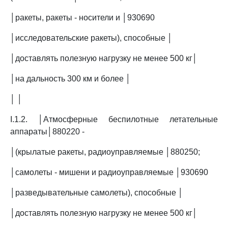
│ракеты, ракеты - носители и │930690
│исследовательские ракеты), способные │
│доставлять полезную нагрузку не менее 500 кг│
│на дальность 300 км и более │
│ │
I.1.2. │Атмосферные беспилотные летательные
аппараты│880220 -
│(крылатые ракеты, радиоуправляемые │880250;
│самолеты - мишени и радиоуправляемые │930690
│разведывательные самолеты), способные │
│доставлять полезную нагрузку не менее 500 кг│