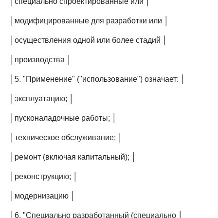
│специально спроектированные или │
│модифицированные для разработки или │
│осуществления одной или более стадий │
│производства │
│5. "Применение" ("использование") означает: │
│эксплуатацию; │
│пусконаладочные работы; │
│техническое обслуживание; │
│ремонт (включая капитальный); │
│реконструкцию; │
│модернизацию │
│6. "Специально разработанный (специально │