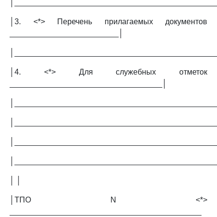
│______________________________________________
│3. <*> Перечень прилагаемых документов
_________________________│
│______________________________________________
│4. <*> Для служебных отметок
___________________________________│
│______________________________________________
│______________________________________________
│______________________________________________
│______________________________________________
│ │
│ТПО N <*>
____________________________________________