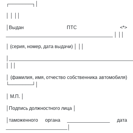
┌───────┐│
│ │ ││
│Выдан ПТС <*>
________________________________________ │ ││
│ (серия, номер, дата выдачи) │ ││
│______________________________________________
│ ││
│ (фамилия, имя, отчество собственника автомобиля)
└───────┘│
│ М.П. │
│Подпись должностного лица │
│таможенного органа ________________ дата
_______________________│