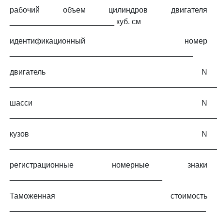
рабочий объем цилиндров двигателя
________________________ куб. см
идентификационный номер
__________________________________________
двигатель N
_______________________________________________
шасси N
_______________________________________________
кузов N
_______________________________________________
регистрационные номерные знаки
___________________________________
Таможенная стоимость
_____________________________________________