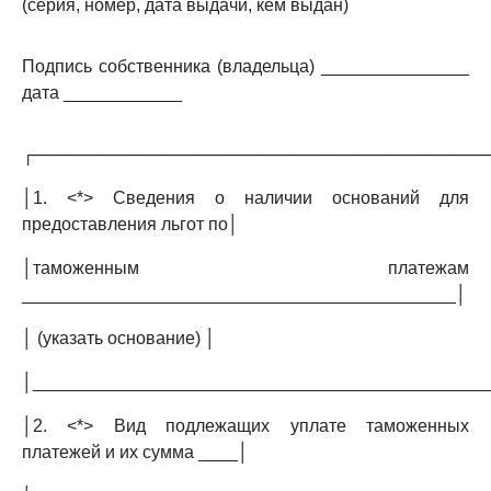
(серия, номер, дата выдачи, кем выдан)
Подпись собственника (владельца) _______________
дата ____________
┌─────────────────────────────────────
│1. <*> Сведения о наличии оснований для
предоставления льгот по│
│таможенным платежам
____________________________________________│
│ (указать основание) │
│______________________________________________
│2. <*> Вид подлежащих уплате таможенных
платежей и их сумма ____│