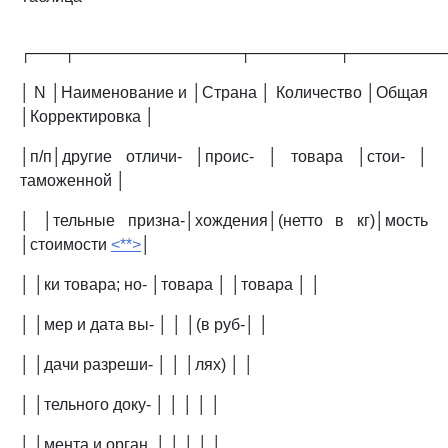
┌───┬───────────────┬────────┬────────
│ N │Наименование и │Страна │ Количество │Общая
│Корректировка │
│п/п│другие отличи- │проис- │ товара │стои- │
таможенной │
│ │тельные призна-│хождения│(нетто в кг)│мость
│стоимости
<**>
│
│ │ки товара; но- │товара │ │товара │ │
│ │мер и дата вы- │ │ │(в руб-│ │
│ │дачи разреши- │ │ │лях) │ │
│ │тельного доку- │ │ │ │ │
│ │мента и орган, │ │ │ │ │