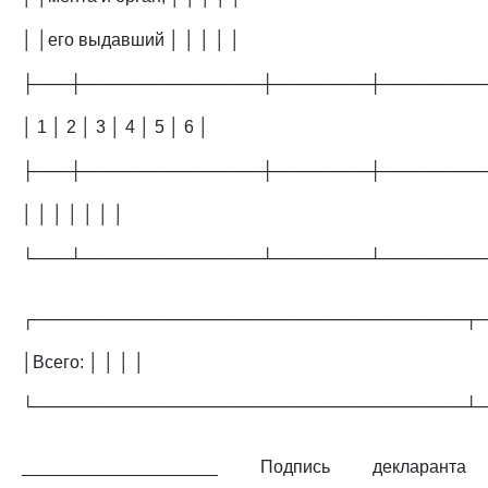
│ │его выдавший │ │ │ │ │
├───┼───────────────┼────────┼────────
│ 1 │ 2 │ 3 │ 4 │ 5 │ 6 │
├───┼───────────────┼────────┼────────
│ │ │ │ │ │ │
└───┴───────────────┴────────┴────────
┌────────────────────────────────────┬
│Всего: │ │ │ │
└────────────────────────────────────┴
____________________ Подпись декларанта