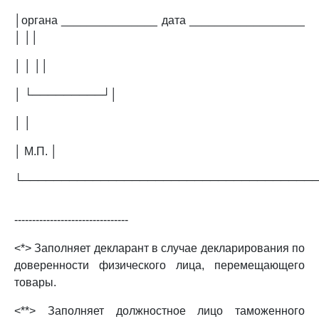
│органа _______________ дата __________________
│ ││
│ │ ││
│ └─────────┘│
│ │
│ М.П. │
└─────────────────────────────────────
--------------------------------
<*> Заполняет декларант в случае декларирования по
доверенности физического лица, перемещающего
товары.
<**> Заполняет должностное лицо таможенного