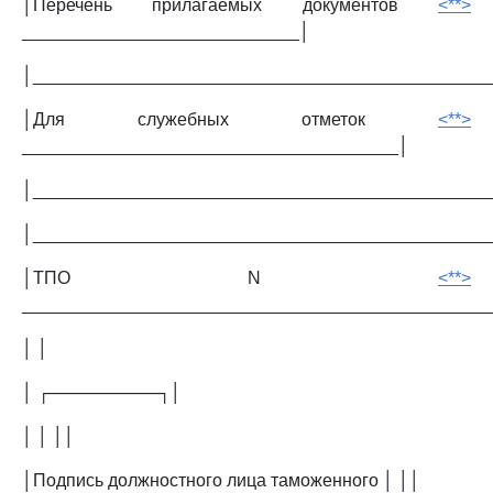
│Перечень прилагаемых документов
<**>
____________________________│
│______________________________________________
│Для служебных отметок
<**>
______________________________________│
│______________________________________________
│______________________________________________
│ТПО N
<**>
_______________________________________________
│ │
│ ┌─────────┐│
│ │ ││
│Подпись должностного лица таможенного │ ││