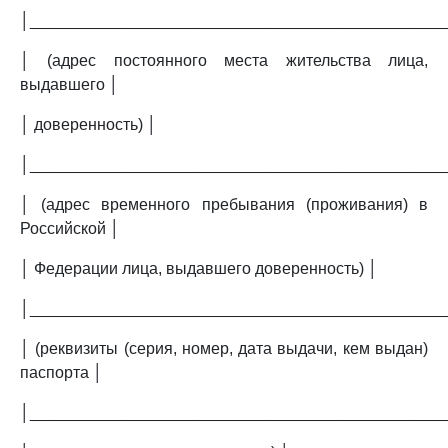
│______________________________________________
│ (адрес постоянного места жительства лица,
выдавшего │
│ доверенность) │
│______________________________________________
│ (адрес временного пребывания (проживания) в
Российской │
│ Федерации лица, выдавшего доверенность) │
│______________________________________________
│ (реквизиты (серия, номер, дата выдачи, кем выдан)
паспорта │
│______________________________________________