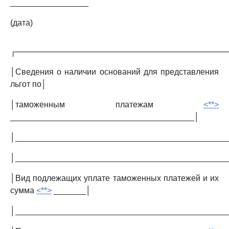
_________________
(дата)
┌─────────────────────────────────────
│Сведения о наличии оснований для представления
льгот по│
│таможенным платежам
<**>
________________________________________│
│______________________________________________
│______________________________________________
│Вид подлежащих уплате таможенных платежей и их
сумма
<**>
_______│
│______________________________________________